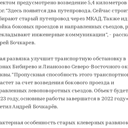
ектом предусмотрено возведение 5,4 километров
ог. "Здесь появятся два путепровода. Сейчас стро
бирают старый путепровод через МКАД. Также ид
ойка боковых проездов и направленных съездов, 
екладывают инженерные коммуникации", - расск
рей Бочкарев.
ая развязка улучшит транспортную обстановку в
онах Бибирево и Лианозово Северо-Восточного ок
квы. "Пропускная способность этого транспортног
астет за счет возведения бокового проезда и
равленных левоповоротных съездов. Объект будет
023 году, основные работы завершатся в 2022 году»,
етил Андрей Бочкарёв.
актерная особенность старых клеверных развязок