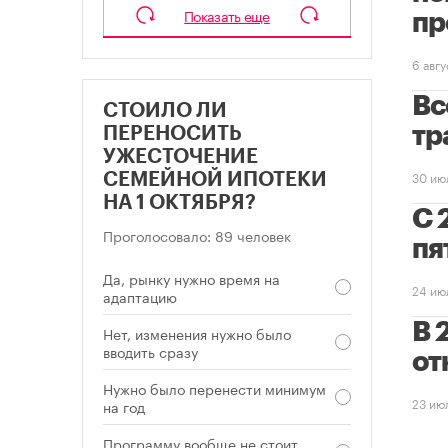
Показать еще
пр
6 авг
Вс
СТОИЛО ЛИ
тр
ПЕРЕНОСИТЬ
УЖЕСТОЧЕНИЕ
30 ию
СЕМЕЙНОЙ ИПОТЕКИ
НА 1 ОКТЯБРЯ?
С 
Проголосовало: 89 человек
пя
Да, рынку нужно время на
24 ию
адаптацию
В 
Нет, изменения нужно было
вводить сразу
от
Нужно было перенести минимум
23 ию
на год
Программу вообще не стоит