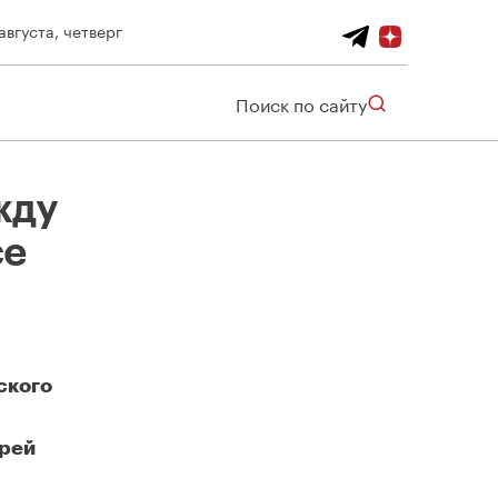
августа, четверг
Поиск по сайту
жду
се
ского
дрей
Реконструкция развязки между МКАД и Алтуфьевским шоссе завершится в 2023 году