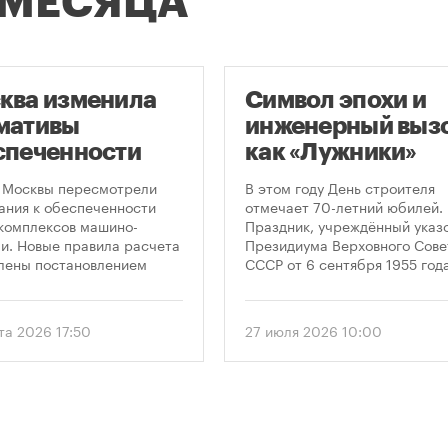
 МЕСЯЦА
ква изменила
Символ эпохи и
мативы
инженерный вызо
спеченности
как «Лужники»
остроек
стали символом
 Москвы пересмотрели
В этом году День строителя
ковками
Дня строителя
ания к обеспеченности
отмечает 70-летний юбилей.
комплексов машино-
Праздник, учреждённый указ
и. Новые правила расчета
Президиума Верховного Сове
лены постановлением
СССР от 6 сентября 1955 года
ельства Москвы № 2118-ПП
впервые отметили 12 августа
густа 2026 года. Документ
1956 года. И главным подарк
 дифференцированный
городу к первому Дню строит
та 2026 17:50
27 июля 2026 10:00
 к определению
стало открытие Большой
димого количества
спортивной арены «Лужники»
ок в зависимости от
тех пор эти две даты —
и квартир и
профессиональный праздник
вливает переходный
легендарный стадион —
 для уже согласованных
неразрывно связаны в истор