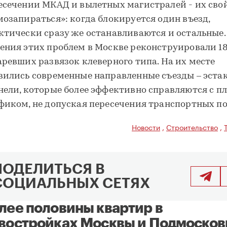
есечении МКАД и вылетных магистралей - их сво
мозапираться»: когда блокируется один въезд,
ктически сразу же останавливаются и остальные.
ения этих проблем в Москве реконструировали 1
аревших развязок клеверного типа. На их месте
вились современные направленные съезды – эста
нели, которые более эффективно справляются с 
фиком, не допуская пересечения транспортных по
Новости
,
Строительство
,
ПОДЕЛИТЬСЯ В
СОЦИАЛЬНЫХ СЕТЯХ
лее половины квартир в
востройках Москвы и Подмосков