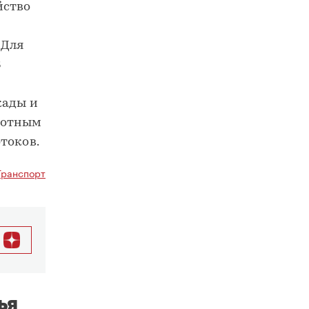
йство
 Для
8
кады и
плотным
токов.
Транспорт
ья