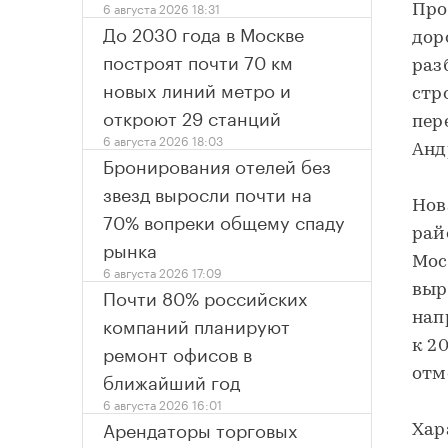
6 августа 2026 18:31
Про
До 2030 года в Москве
дор
построят почти 70 км
раз
новых линий метро и
стр
откроют 29 станций
пер
6 августа 2026 18:03
Анд
Бронирования отелей без
звезд выросли почти на
Нов
70% вопреки общему спаду
рай
рынка
Мос
6 августа 2026 17:09
выр
Почти 80% российских
нап
компаний планируют
к 2
ремонт офисов в
отм
ближайший год
6 августа 2026 16:01
Арендаторы торговых
Хар