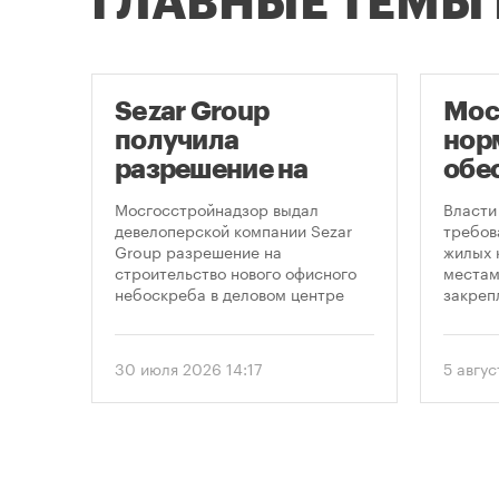
ГЛАВНЫЕ ТЕМЫ
ло
Sezar Group
Мос
ало
получила
нор
разрешение на
обе
строительство
нов
Мосгосстройнадзор выдал
Власти
небоскреба в
пар
пенно
девелоперской компании Sezar
требов
лемных
Group разрешение на
жилых 
«Москва-Сити»
 раз
строительство нового офисного
местам
в
небоскреба в деловом центре
закреп
1
«Москва-Сити». Проект
правит
предусматривает возведение 52-
от 5 ав
строя,
этажного здания высотой 250
вводит
30 июля 2026 14:17
5 авгус
метров.
подход
необхо
парков
торые
площад
ту
устана
период