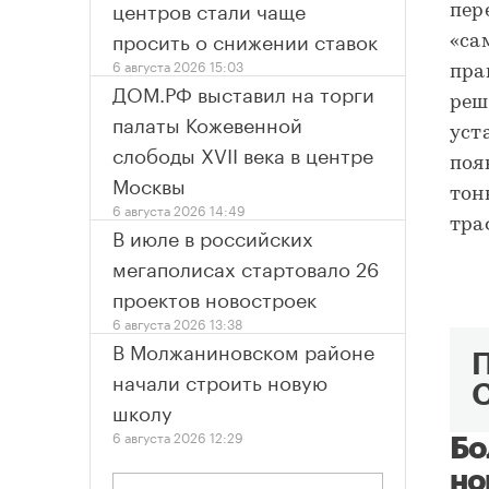
центров стали чаще
пер
просить о снижении ставок
«са
6 августа 2026 15:03
пра
ДОМ.РФ выставил на торги
реш
палаты Кожевенной
уст
слободы XVII века в центре
поя
Москвы
тон
6 августа 2026 14:49
тра
В июле в российских
мегаполисах стартовало 26
проектов новостроек
6 августа 2026 13:38
В Молжаниновском районе
начали строить новую
школу
6 августа 2026 12:29
Бо
но