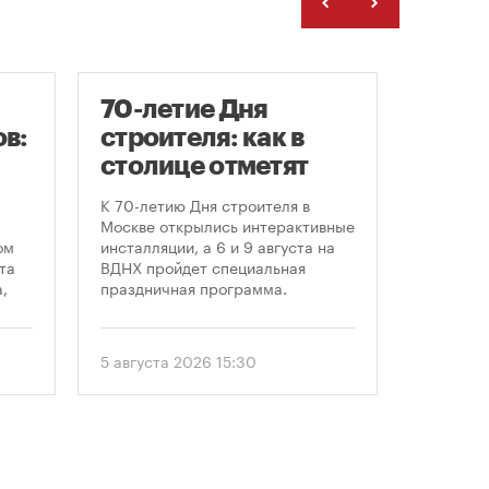
70-летие Дня
Заст
в:
строителя: как в
нача
столице отметят
расп
круглую дату
земе
К 70-летию Дня строителя в
В июле к
профессионального
Москве открылись интерактивные
заключе
ом
инсталляции, а 6 и 9 августа на
договора
праздника
та
ВДНХ пройдет специальная
более че
,
праздничная программа.
сравнен
периодом
ом
50 до 18
еля
статисти
5 августа 2026 15:30
30 июля 
последни
. С
статисти
«ЕРЗ-тре
 и
руководи
девелопе
ии