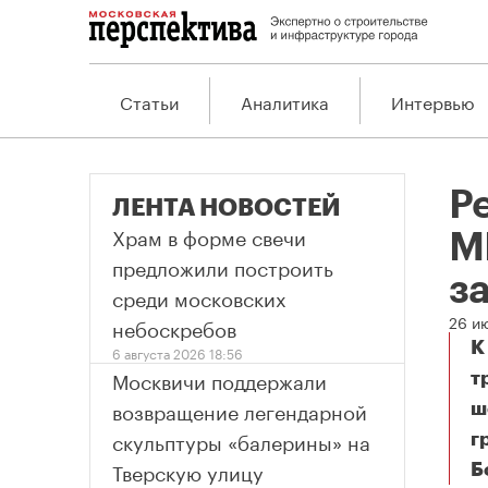
Статьи
Аналитика
Интервью
Р
ЛЕНТА НОВОСТЕЙ
Храм в форме свечи
М
предложили построить
з
среди московских
26 и
небоскребов
К
6 августа 2026 18:56
Москвичи поддержали
т
возвращение легендарной
ш
скульптуры «балерины» на
г
Тверскую улицу
Б