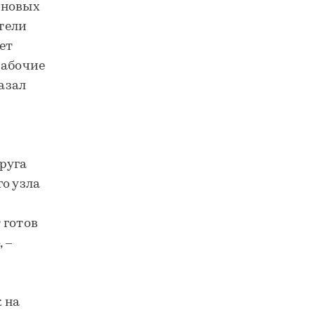
 новых
ители
ет
рабочие
азал
руга
о узла
 готов
 –
 на