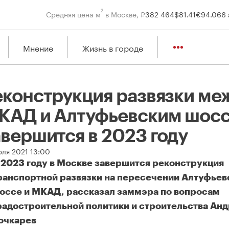
2
Средняя цена м
в Москве, ₽
382 464
$
81.41
€
94.06
6 
Мнение
Жизнь в городе
еконструкция развязки ме
КАД и Алтуфьевским шос
авершится в 2023 году
юля 2021 13:00
 2023 году в Москве завершится реконструкция
ранспортной развязки на пересечении Алтуфьев
оссе и МКАД, рассказал заммэра по вопросам
радостроительной политики и строительства Ан
очкарев