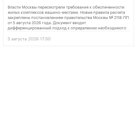
Власти Москвы пересмотрели требования к обеспеченности
жилых комплексов машино-местами. Новые правила расчета
закреплены постановлением правительства Москвы № 2118-ПП
от 5 августа 2026 года. Документ вводит
дифференцированный подход к определению необходимого
количества парковок в зависимости от площади квартир и
устанавливает переходный период для уже согласованных
5 августа 2026 17:50
проектов.