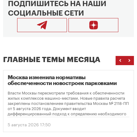
ПОДПИШИТЕСЬ НА НАШИ
СОЦИАЛЬНЫЕ СЕТИ
ГЛАВНЫЕ ТЕМЫ МЕСЯЦА
Москва изменила нормативы
обеспеченности новостроек парковками
Власти Москвы пересмотрели требования к обеспеченности
жилых комплексов машино-местами. Новые правила расчета
закреплены постановлением правительства Москвы № 2118-ПП
от 5 августа 2026 года. Документ вводит
дифференцированный подход к определению необходимого
количества парковок в зависимости от площади квартир и
устанавливает переходный период для уже согласованных
5 августа 2026 17:50
проектов.