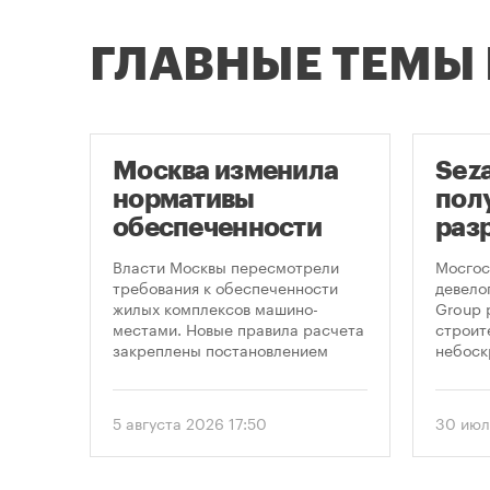
ГЛАВНЫЕ ТЕМЫ
Москва изменила
Sez
нормативы
пол
оют
обеспеченности
раз
новостроек
стр
це
Власти Москвы пересмотрели
Мосгос
парковками
неб
утах
требования к обеспеченности
девело
.
жилых комплексов машино-
Group 
«Мо
местами. Новые правила расчета
строит
закреплены постановлением
небоск
правительства Москвы № 2118-ПП
«Москв
от 5 августа 2026 года. Документ
предус
вводит дифференцированный
этажно
5 августа 2026 17:50
30 июл
подход к определению
метров
необходимого количества
парковок в зависимости от