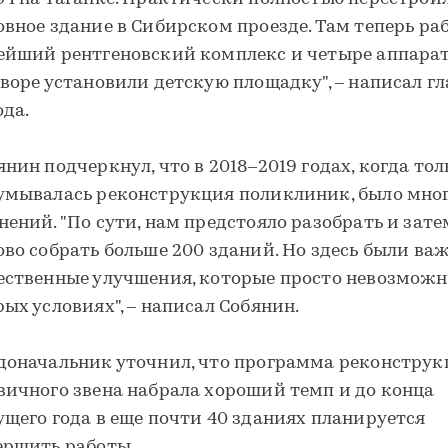
овное здание в Сибирском проезде. Там теперь ра
ейший рентгеновский комплекс и четыре аппарат
дворе установили детскую площадку", – написал гл
ода.
янин подчеркнул, что в 2018–2019 годах, когда тол
умывалась реконструкция поликлиник, было мно
нений. "По сути, нам предстояло разобрать и зате
ово собрать больше 200 зданий. Но здесь были ва
ественные улучшения, которые просто невозможн
рых условиях", – написал Собянин.
доначальник уточнил, что программа реконстру
вичного звена набрала хороший темп и до конца
ущего года в еще почти 40 зданиях планируется
ершить работы.