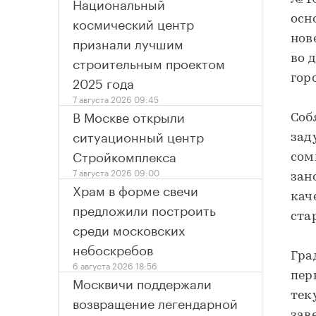
Национальный
космический центр
осн
признали лучшим
нов
строительным проектом
во 
2025 года
гор
7 августа 2026 09:45
В Москве открыли
Соб
ситуационный центр
зад
Стройкомплекса
сом
7 августа 2026 09:00
зан
Храм в форме свечи
кач
предложили построить
ста
среди московских
небоскребов
Гра
6 августа 2026 18:56
пер
Москвичи поддержали
тек
возвращение легендарной
зав