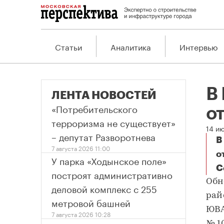
Статьи
Аналитика
Интервью
В
ЛЕНТА НОВОСТЕЙ
«Потребительского
о
терроризма не существует»
14 и
– депутат Разворотнева
В
7 августа 2026 11:00
о
У парка «Ходынское поле»
С
В 
построят административно
Обн
деловой комплекс с 255
рай
метровой башней
ЮВА
7 августа 2026 10:28
№ 1