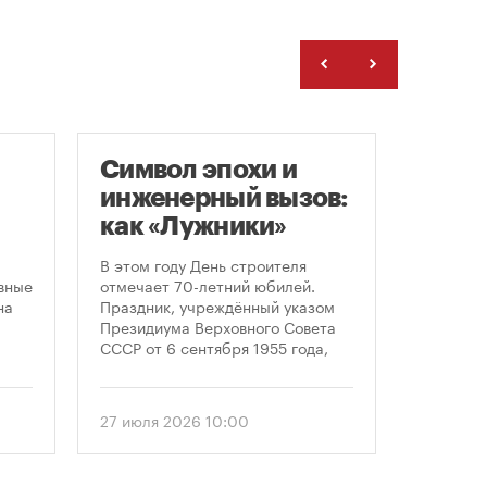
Символ эпохи и
Гайд
инженерный вызов:
«Арх
как «Лужники»
С 23 по 
стали символом
Никола-
В этом году День строителя
области 
ого
Дня строителя
вные
отмечает 70-летний юбилей.
современ
на
Праздник, учреждённый указом
архитект
Президиума Верховного Совета
этом год
СССР от 6 сентября 1955 года,
«Маршру
впервые отметили 12 августа
Организ
1956 года. И главным подарком
гостям о
городу к первому Дню строителя
27 июля 2026 10:00
24 июля 
маршруто
стало открытие Большой
как боль
спортивной арены «Лужники». С
простран
тех пор эти две даты —
перформ