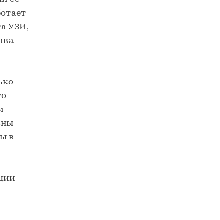
ботает
а УЗИ,
ава
ько
го
м
жны
ы в
кции