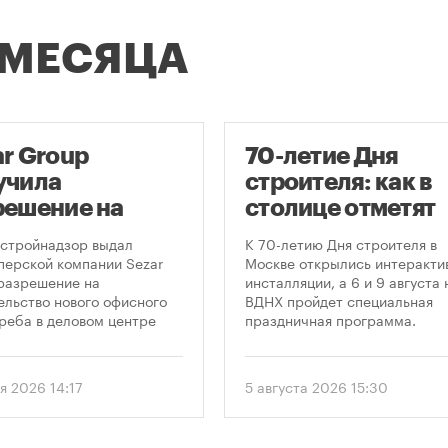
 МЕСЯЦА
ar Group
70-летие Дня
учила
строителя: как в
решение на
столице отметят
оительство
круглую дату
стройнадзор выдал
К 70-летию Дня строителя в
оскреба в
профессиональн
перской компании Sezar
Москве открылись интеракти
разрешение на
инсталляции, а 6 и 9 августа 
сква-Сити»
праздника
ельство нового офисного
ВДНХ пройдет специальная
реба в деловом центре
праздничная программа.
а-Сити». Проект
матривает возведение 52-
го здания высотой 250
я 2026 14:17
5 августа 2026 15:30
.