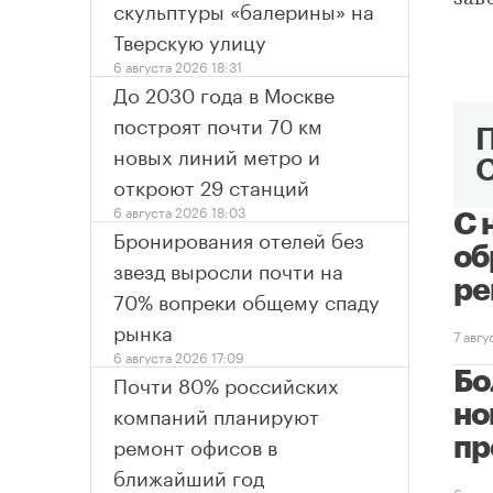
скульптуры «балерины» на
Тверскую улицу
6 августа 2026 18:31
До 2030 года в Москве
построят почти 70 км
новых линий метро и
откроют 29 станций
6 августа 2026 18:03
С 
Бронирования отелей без
об
звезд выросли почти на
ре
70% вопреки общему спаду
рынка
7 авг
6 августа 2026 17:09
Бо
Почти 80% российских
компаний планируют
но
ремонт офисов в
пр
ближайший год
6 авг