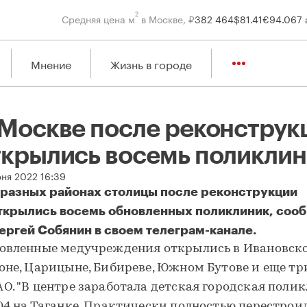
2
Средняя цена м
в Москве, ₽
382 464
$
81.41
€
94.06
7 
Мнение
Жизнь в городе
 Москве после реконструк
ткрылись восемь поликли
юня 2022 16:39
 разных районах столицы после реконструкции
ткрылись восемь обновленных поликлиник, соо
ергей Собянин в своем телеграм-канале.
Москве после реконструкции открылись восемь поликлиник
овленные медучреждения открылись в Ивановск
оне, Царицыне, Бибиреве, Южном Бутове и еще три
О. "В центре заработала детская городская поли
04 на Таганке. Практически полностью перестрои