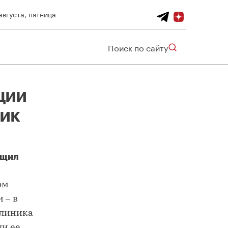
августа, пятница
Поиск по сайту
ции
ник
бщил
ом
 – в
клиника
ли ее