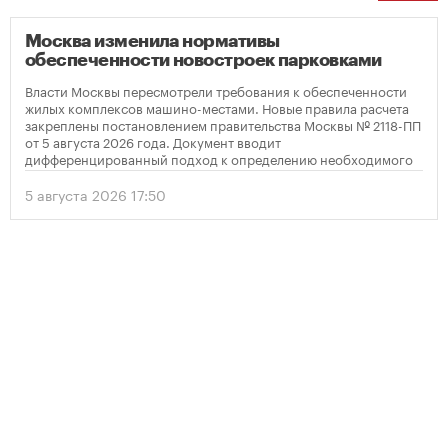
Москва изменила нормативы
обеспеченности новостроек парковками
Власти Москвы пересмотрели требования к обеспеченности
жилых комплексов машино-местами. Новые правила расчета
закреплены постановлением правительства Москвы № 2118-ПП
от 5 августа 2026 года. Документ вводит
дифференцированный подход к определению необходимого
количества парковок в зависимости от площади квартир и
устанавливает переходный период для уже согласованных
5 августа 2026 17:50
проектов.