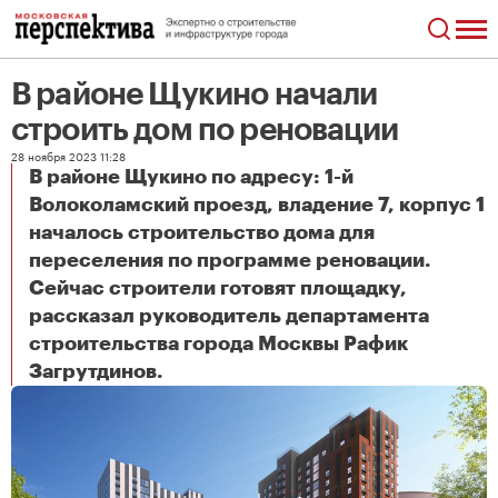
В районе Щукино начали
строить дом по реновации
28 ноября 2023 11:28
В районе Щукино по адресу: 1-й
Волоколамский проезд, владение 7, корпус 1
началось строительство дома для
переселения по программе реновации.
Сейчас строители готовят площадку,
рассказал руководитель департамента
строительства города Москвы Рафик
В районе Щукино начали строить дом по реновации
Загрутдинов.