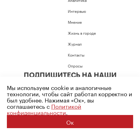
Интервью
Мнение
Жизнь в городе
Журнал
Контакты
Опросы
ПОДПИШИТЕСЬ НА НАШИ
СОЦИАЛЬНЫЕ СЕТИ
Мы используем cookie и аналогичные
технологии, чтобы сайт работал корректно и
был удобнее. Нажимая «Ок», вы
соглашаетесь с
Политикой
конфиденциальности
.
Возрастное ограничение: 16+
Политика конфиденциальности
Ок
© 2026 Все права защищены