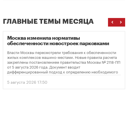
ГЛАВНЫЕ ТЕМЫ МЕСЯЦА
Москва изменила нормативы
обеспеченности новостроек парковками
Власти Москвы пересмотрели требования к обеспеченности
жилых комплексов машино-местами. Новые правила расчета
закреплены постановлением правительства Москвы № 2118-ПП
от 5 августа 2026 года. Документ вводит
дифференцированный подход к определению необходимого
количества парковок в зависимости от площади квартир и
устанавливает переходный период для уже согласованных
5 августа 2026 17:50
проектов.