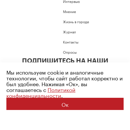
Интервью
Мнение
Жизнь в городе
Журнал
Контакты
Опросы
ПОДПИШИТЕСЬ НА НАШИ
СОЦИАЛЬНЫЕ СЕТИ
Мы используем cookie и аналогичные
технологии, чтобы сайт работал корректно и
был удобнее. Нажимая «Ок», вы
соглашаетесь с
Политикой
конфиденциальности
.
Возрастное ограничение: 16+
Политика конфиденциальности
Ок
© 2026 Все права защищены