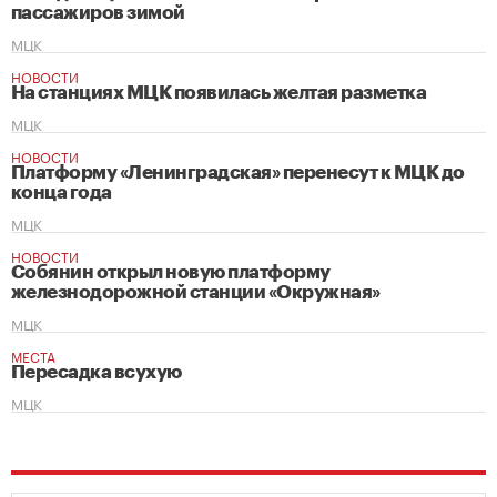
пассажиров зимой
МЦК
НОВОСТИ
На станциях МЦК появилась желтая разметка
МЦК
НОВОСТИ
Платформу «Ленинградская» перенесут к МЦК до
конца года
МЦК
НОВОСТИ
Собянин открыл новую платформу
железнодорожной станции «Окружная»
МЦК
МЕСТА
Пересадка всухую
МЦК