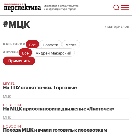
#МЦК
7 материалов
Все
Новости
Места
КАТЕГОРИИ
Все
Андрей Макарский
АВТОРЫ
Применить
МЕСТА
На ТПУ ставят точки. Торговые
МЦК
НОВОСТИ
На МЦК приостановили движение «Ласточек»
МЦК
НОВОСТИ
Поезда МЦК начали готовить к перевозкам