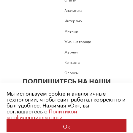
Аналитика
Интервью
Мнение
Жизнь в городе
Журнал
Контакты
Опросы
ПОДПИШИТЕСЬ НА НАШИ
СОЦИАЛЬНЫЕ СЕТИ
Мы используем cookie и аналогичные
технологии, чтобы сайт работал корректно и
был удобнее. Нажимая «Ок», вы
соглашаетесь с
Политикой
конфиденциальности
.
Возрастное ограничение: 16+
Политика конфиденциальности
Ок
© 2026 Все права защищены