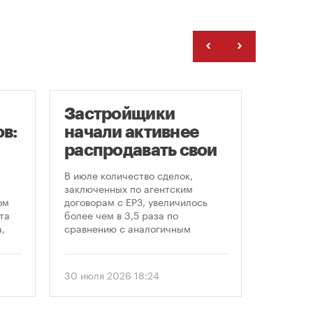
Застройщики
Рейт
в:
начали активнее
Моск
распродавать свои
цен 
земельные участки
ново
В июле количество сделок,
Самая б
«све
заключенных по агентским
стоимос
ом
договорам с ЕРЗ, увеличилось
и втори
та
более чем в 3,5 раза по
наблюда
,
сравнению с аналогичным
Давыдков
периодом прошлого года — с 48-
пресс за
ом
50 до 182. Активный рост, по
Недвижи
еля
статистике ЕРЗ, наблюдается
аналити
30 июля 2026 18:24
24 июля 
последние два месяца, поделился
Ольга Кл
. С
статистикой на онлайн-дискуссии
локациях
«ЕРЗ-тренды в девелопменте»
домах, п