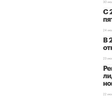
30 ию
С 
пя
24 ию
В 
от
23 ию
Ре
ли
но
22 ию