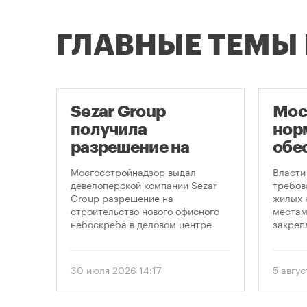
ГЛАВНЫЕ ТЕМЫ
е
Sezar Group
Мос
получила
нор
разрешение на
обе
ти
строительство
нов
 на
Мосгосстройнадзор выдал
Власти
небоскреба в
пар
рядом
девелоперской компании Sezar
требов
-
Group разрешение на
жилых 
«Москва-Сити»
строительство нового офисного
местам
ение
небоскреба в деловом центре
закреп
«Москва-Сити». Проект
правит
 года
предусматривает возведение 52-
от 5 ав
, что
этажного здания высотой 250
вводит
30 июля 2026 14:17
5 авгус
метров.
подход
ого
необхо
рынку
парков