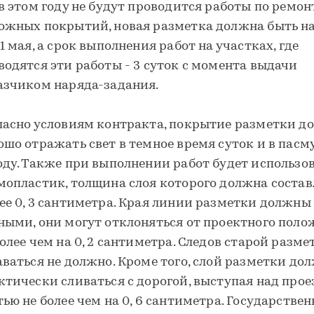
 в этом году не будут проводится работы по ремон
ожных покрытий, новая разметка должна быть н
31 мая, а срок выполнения работ на участках, где
водятся эти работы - 3 суток с момента выдачи
азчиком наряда-задания.
ласно условиям контракта, покрытие разметки д
ошо отражать свет в темное время суток и в пас
оду. Также при выполнении работ будет использо
мопластик, толщина слоя которого должна состав
ее 0, 3 сантиметра. Края линии разметки должны
ными, они могут отклоняться от проектного пол
более чем на 0, 2 сантиметра. Следов старой разме
аваться не должно. Кроме того, слой разметки до
ктически сливаться с дорогой, выступая над про
тью не более чем на 0, 6 сантиметра. Государстве