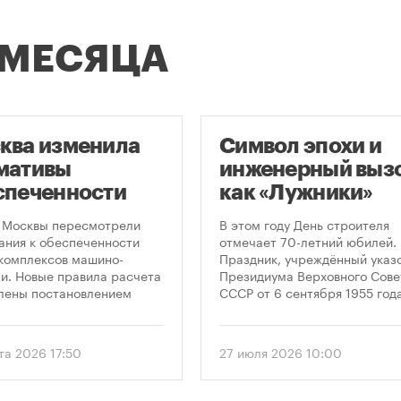
 МЕСЯЦА
ква изменила
Символ эпохи и
мативы
инженерный вызо
спеченности
как «Лужники»
остроек
стали символом
 Москвы пересмотрели
В этом году День строителя
ковками
Дня строителя
ания к обеспеченности
отмечает 70-летний юбилей.
комплексов машино-
Праздник, учреждённый указ
и. Новые правила расчета
Президиума Верховного Сове
лены постановлением
СССР от 6 сентября 1955 года
ельства Москвы № 2118-ПП
впервые отметили 12 августа
густа 2026 года. Документ
1956 года. И главным подарк
 дифференцированный
городу к первому Дню строит
та 2026 17:50
27 июля 2026 10:00
 к определению
стало открытие Большой
димого количества
спортивной арены «Лужники»
ок в зависимости от
тех пор эти две даты —