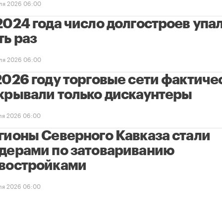
ля 2026 06:00
2024 года число долгостроев упал
ть раз
ля 2026 06:00
2026 году торговые сети фактиче
крывали только дискаунтеры
ля 2026 06:00
гионы Северного Кавказа стали
дерами по затовариванию
востройками
ля 2026 06:00