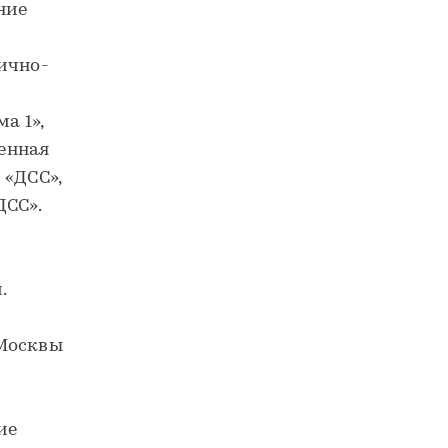
ние
ично-
а 1»,
енная
«ДСС»,
СС».
.
 Москвы
ие