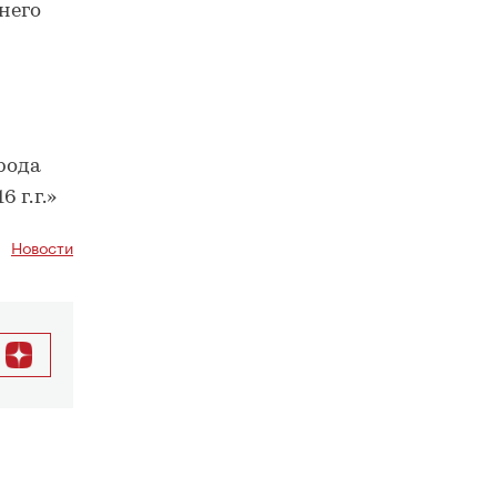
него
рода
 г.г.»
Новости