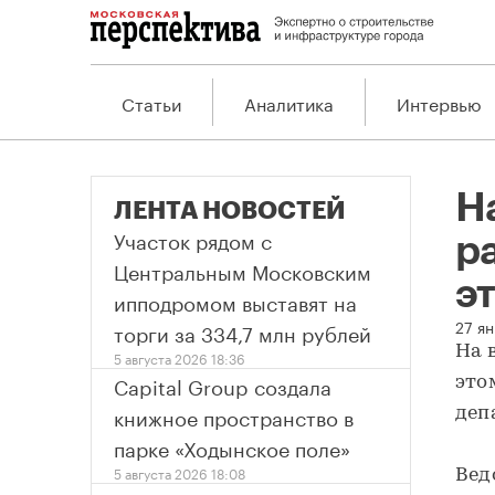
Статьи
Аналитика
Интервью
Н
ЛЕНТА НОВОСТЕЙ
Участок рядом с
р
Центральным Московским
эт
ипподромом выставят на
27 ян
торги за 334,7 млн рублей
На 
5 августа 2026 18:36
Capital Group создала
это
книжное пространство в
деп
парке «Ходынское поле»
5 августа 2026 18:08
Вед