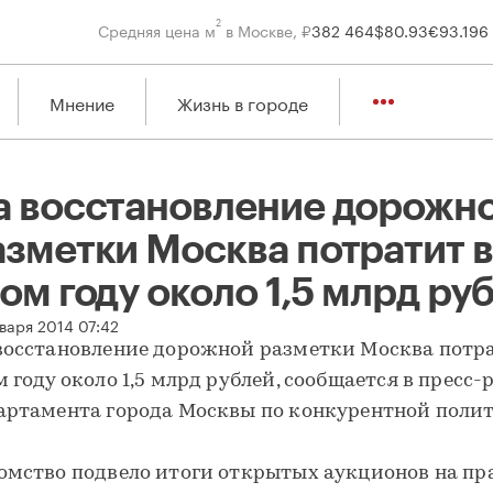
2
Средняя цена м
в Москве, ₽
382 464
$
80.93
€
93.19
6
Мнение
Жизнь в городе
а восстановление дорожн
азметки Москва потратит в
ом году около 1,5 млрд ру
варя 2014 07:42
восстановление дорожной разметки Москва потр
м году около 1,5 млрд рублей, сообщается в пресс-
артамента города Москвы по конкурентной полит
омство подвело итоги открытых аукционов на пр