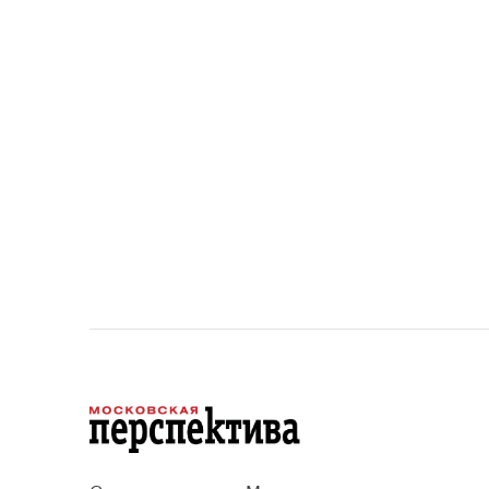
прос
площад
данные
устана
 и
период
проект
Сетевое издание «Московская