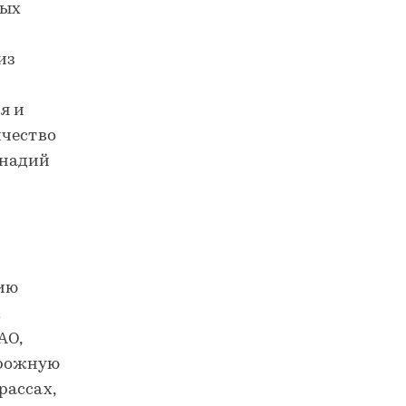
ных
из
я и
ичество
ннадий
нию
х
АО,
орожную
рассах,