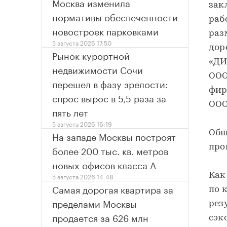
Москва изменила
зак
нормативы обеспеченности
раб
новостроек парковками
раз
5 августа 2026 17:50
дор
Рынок курортной
«ДИ
недвижимости Сочи
ООО
перешел в фазу зрелости:
фир
спрос вырос в 5,5 раза за
ООО
пять лет
5 августа 2026 16:19
Общ
На западе Москвы построят
про
более 200 тыс. кв. метров
новых офисов класса А
Как
5 августа 2026 14:48
Самая дорогая квартира за
по 
пределами Москвы
рез
продается за 626 млн
сэк