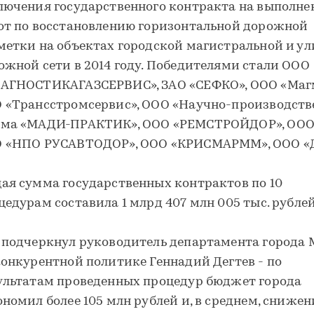
лючения государственного контракта на выполне
от по восстановлению горизонтальной дорожной
метки на объектах городской магистральной и ул
ожной сети в 2014 году. Победителями стали ООО
АГНОСТИКАГАЗСЕРВИС», ЗАО «СЕФКО», ООО «Магм
 «Трансстромсервис», ООО «Научно-производств
ма «МАДИ-ПРАКТИК», ООО «РЕМСТРОЙДОР», ООО 
 «НПО РУСАВТОДОР», ООО «КРИСМАРММ», ООО «Д
ая сумма государственных контрактов по 10
цедурам составила 1 млрд 407 млн 005 тыс. рублей
 подчеркнул руководитель департамента города
конкурентной политике Геннадий Дегтев - по
ультатам проведенных процедур бюджет города
ономил более 105 млн рублей и, в среднем, снижен