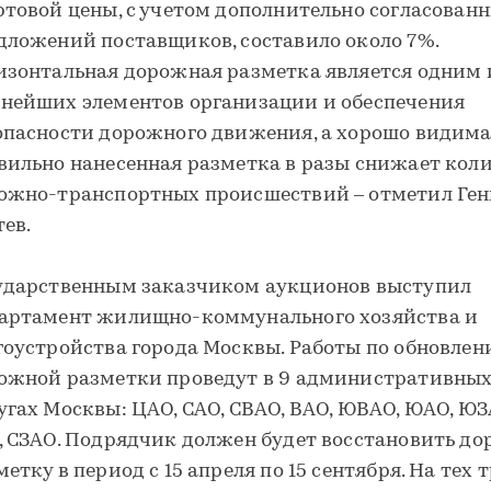
ртовой цены, с учетом дополнительно согласован
дложений поставщиков, составило около 7%.
изонтальная дорожная разметка является одним 
нейших элементов организации и обеспечения
опасности дорожного движения, а хорошо видима
вильно нанесенная разметка в разы снижает кол
ожно-транспортных происшествий – отметил Ге
тев.
ударственным заказчиком аукционов выступил
артамент жилищно-коммунального хозяйства и
гоустройства города Москвы. Работы по обновле
ожной разметки проведут в 9 административны
угах Москвы: ЦАО, САО, СВАО, ВАО, ЮВАО, ЮАО, ЮЗ
, СЗАО. Подрядчик должен будет восстановить д
етку в период с 15 апреля по 15 сентября. На тех т