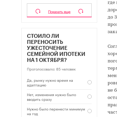
где
дор
Показать еще
до 
про
зак
СТОИЛО ЛИ
ПЕРЕНОСИТЬ
Сог
УЖЕСТОЧЕНИЕ
хор
СЕМЕЙНОЙ ИПОТЕКИ
НА 1 ОКТЯБРЯ?
пог
Проголосовало: 85 человек
тер
мен
Да, рынку нужно время на
ров
адаптацию
не 
Нет, изменения нужно было
ост
вводить сразу
пра
Нужно было перенести минимум
час
на год