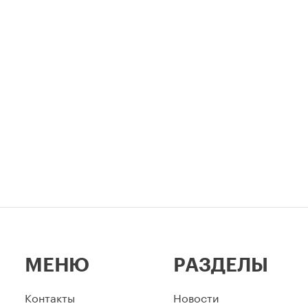
и квартир и
профессиональный праздник
вливает переходный
легендарный стадион —
 для уже согласованных
неразрывно связаны в истор
ов.
столицы.
МЕНЮ
РАЗДЕЛЫ
Контакты
Новости