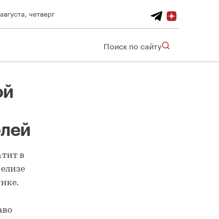
 августа, четверг
Поиск по сайту
ой
блей
На восстановление дорожной разметки Москва потратит в этом году около 1,5 млрд рублей
атит в
релизе
ике.
аво