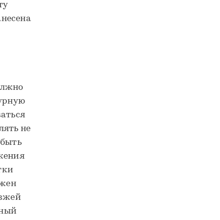
ту
анесена
олжно
мурную
ваться
лять не
 быть
ожения
тки
лжен
езжей
нный