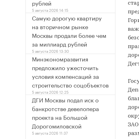
рублей
ста
5 августа 2026 14:15
пре
Самую дорогую квартиру
Гор
на вторичном рынке
важ
Москвы продали более чем
без
за миллиард рублей
пра
5 августа 2026 13:30
дор
Минэкономразвития
Дег
предложило ужесточить
условия компенсаций за
Гос
строительство соцобъектов
Деп
5 августа 2026 12:25
ДГИ Москвы подал иск о
бла
банкротстве девелопера
дор
проекта на Большой
окр
Дорогомиловской
ЗАО
5 августа 2026 11:37
разм