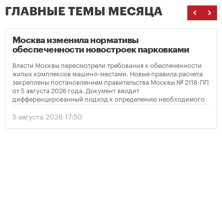
ГЛАВНЫЕ ТЕМЫ МЕСЯЦА
Москва изменила нормативы
обеспеченности новостроек парковками
Власти Москвы пересмотрели требования к обеспеченности
жилых комплексов машино-местами. Новые правила расчета
закреплены постановлением правительства Москвы № 2118-ПП
от 5 августа 2026 года. Документ вводит
дифференцированный подход к определению необходимого
количества парковок в зависимости от площади квартир и
устанавливает переходный период для уже согласованных
5 августа 2026 17:50
проектов.