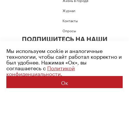
Жизнь в городе
Журнал
Контакты
Опросы
ПОДПИШИТЕСЬ НА НАШИ
СОЦИАЛЬНЫЕ СЕТИ
Мы используем cookie и аналогичные
технологии, чтобы сайт работал корректно и
был удобнее. Нажимая «Ок», вы
соглашаетесь с
Политикой
конфиденциальности
.
Возрастное ограничение: 16+
Политика конфиденциальности
Ок
© 2026 Все права защищены