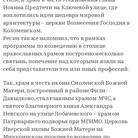
стиле, и храм в честь Усекновения главы
Иоанна Предтечи на Ключевой улице, где
воплотились идеи шедевра мировой
архитектуры – церкви Вознесения Господня в
Коломенском.
Ресин также напомнил, что в рамках
программы по возведению в столице
православных храмов построено несколько
святынь, попечение над которыми взяли на
себя представители тех или иных профессий.
Так, храм в честь иконы Смоленской Божией
Матери, построенный в районе Фили-
Давыдково, стал главным храмом МЧС, а
святого благоверного князя Александра
Невского на улице Лобачевского – храмом
Патриаршего подворья при МГИМО. Церковь
Иверской иконы Божией Матери на
Мичуринском проспекте возведена по