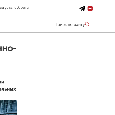
августа, суббота
Поиск по сайту
нно-
ии
тельных
ГК ФСК открыла промышленно-строительный комплекс на территории Зеленограда