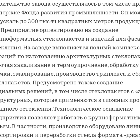
оительство завода осуществлялось в том числе пр
держке Фонда развития промышленности. Он мо
ускать до 300 тысяч квадратных метров продукц
. Предприятие ориентировано на создание
пноформатных стеклопакетов и изделий для фас
екления. На заводе выполняется полный комплекс
раций по изготовлению архитектурных стеклопак
ючая закаливание и термоупрочнение, обработку
мки, эмалирование, производство триплекса и сб
клопакетов. Предусмотрено также создание
циальных решений, в том числе стеклопакетов с «
труктурных, которые применяются в сложных про
адного остекления. Технологическое оснащение
дприятия позволяет работать с крупноформатны
ьем. В частности, производство оборудовано лин
 сортировки и переработки стекла формата «джа