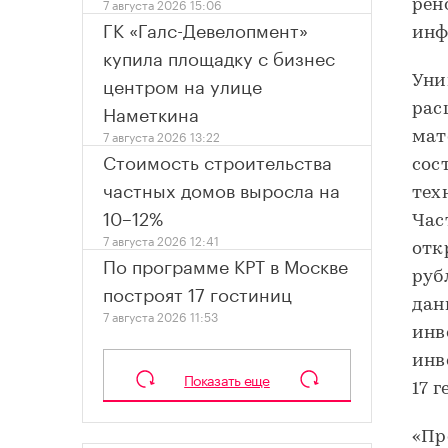
7 августа 2026 15:06
рен
ГК «Галс-Девелопмент»
инф
купила площадку с бизнес
центром на улице
Уни
Наметкина
рас
7 августа 2026 13:22
мат
Стоимость строительства
сос
частных домов выросла на
тех
10–12%
Час
7 августа 2026 12:41
отк
По программе КРТ в Москве
руб
построят 17 гостиниц
дан
7 августа 2026 11:53
инв
инв
Показать еще
17 
«Пр