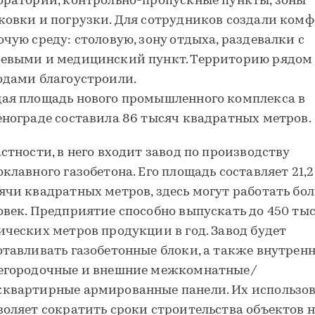
оратории, контрольно-пропускные пункты, зоны
ковки и погрузки. Для сотрудников создали ком
очую среду: столовую, зону отдыха, раздевалки с
евыми и медицинский пункт. Территорию рядом 
одами благоустроили.
ая площадь нового промышленного комплекса в
енограде составила 86 тысяч квадратных метров.
астности, в него входит завод по производству
оклавного газобетона. Его площадь составляет 21,2
ячи квадратных метров, здесь могут работать бол
овек. Предприятие способно выпускать до 450 ты
ических метров продукции в год. Завод будет
отавливать газобетонные блоки, а также внутрен
егородочные и внешние межкомнатные/
квартирные армированные панели. Их использо
воляет сократить сроки строительства объектов н