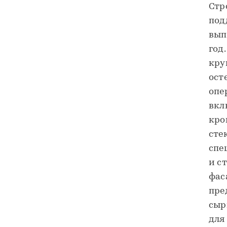
Стр
под
вып
год
кру
ост
опе
вкл
кро
сте
спе
и с
фас
пре
сыр
для