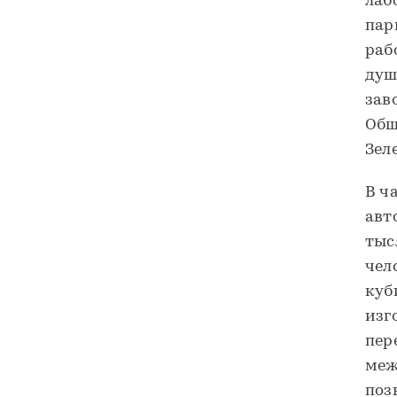
лаб
пар
раб
душ
зав
Общ
Зел
В ч
авт
тыс
чел
куб
изг
пер
меж
поз