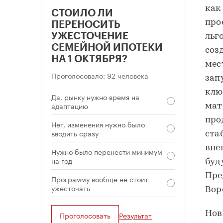
как
СТОИЛО ЛИ
про
ПЕРЕНОСИТЬ
УЖЕСТОЧЕНИЕ
льг
СЕМЕЙНОЙ ИПОТЕКИ
соз
НА 1 ОКТЯБРЯ?
мес
Проголосовало: 92 человека
зап
клю
Да, рынку нужно время на
адаптацию
мат
про
Нет, изменения нужно было
вводить сразу
ста
вне
Нужно было перенести минимум
на год
буд
Пре
Программу вообще не стоит
ужесточать
Вор
Нов
Проголосовать
Результат