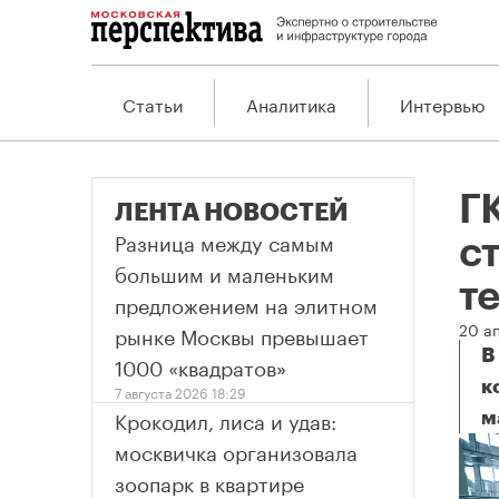
Статьи
Аналитика
Интервью
Г
ЛЕНТА НОВОСТЕЙ
Разница между самым
с
большим и маленьким
т
предложением на элитном
20 а
рынке Москвы превышает
В
1000 «квадратов»
к
7 августа 2026 18:29
Крокодил, лиса и удав:
м
москвичка организовала
зоопарк в квартире