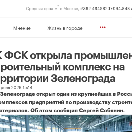
2
Средняя цена м
в Москве, ₽
382 464
$
82.17
€
94.84
8 
Мнение
Жизнь в городе
К ФСК открыла промышле
троительный комплекс на
ерритории Зеленограда
преля 2026 15:14
 Зеленограде открыт один из крупнейших в Росс
омплексов предприятий по производству строи
атериалов. Об этом сообщил Сергей Собянин.