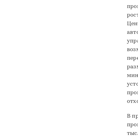
про
рос
Цен
авт
упр
воз
пер
раз
мин
уст
про
отх
В п
про
тыс