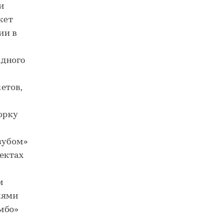
и
жет
ии в
адного
етов,
орку
зубом»
ектах
м
иями
мбо»