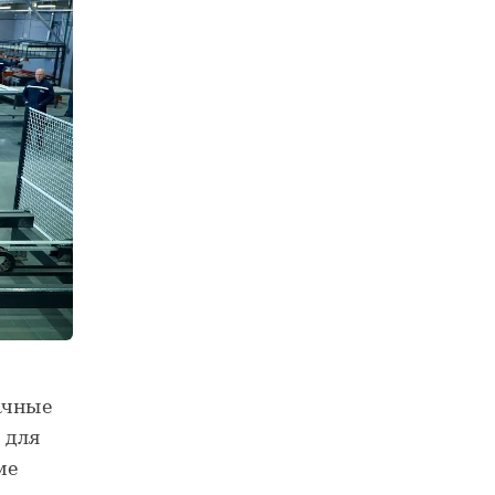
ачные
 для
ме