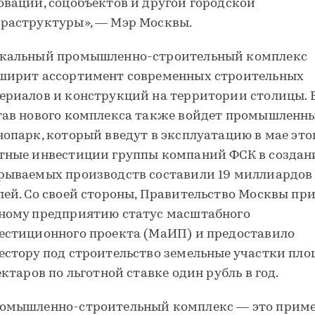
овации, соцобъектов и другой городской
раструктуры», — Мэр Москвы.
кальный промышленно-строительный комплекс
ширит ассортимент современных строительных
ериалов и конструкций на территории столицы. 
тав нового комплекса также войдет промышленн
нопарк, который введут в эксплуатацию в мае этог
тные инвестиции группы компаний ФСК в создан
рываемых производств составили 19 миллиардов
лей. Со своей стороны, Правительство Москвы пр
ному предприятию статус масштабного
естиционного проекта (МаИП) и предоставило
естору под строительство земельные участки пл
гектаров по льготной ставке один рубль в год.
омышленно-строительный комплекс — это пример