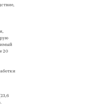
дствие,
и,
трую
одимый
е 20
работки
23,6
.