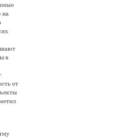
чимые
 на
о
чих
ывают
ы в
т
ость от
бъекты
тметил
мму