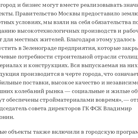
 город и бизнес могут вместе реализовывать зна
екты. Правительство Москвы предоставило землю
отных условиях, мы взяли на себя обязательства п
данию высокотехнологичных производств и рабо
т для местных жителей. Благодаря этому удалось
устить в Зеленограде предприятия, которые закр
чевые потребности строительной отрасли столиц
ериалах и конструкциях. Вся выпускаемая на них
дукция производится в черте города, что означае
бильные поставки, высокое качество и независим
шних колебаний рынка — социальные и жилые о
ут обеспечены стройматериалами вовремя», — о
дседатель совета директоров ГК ФСК Владимир
онин.
ые объекты также включили в городскую програ