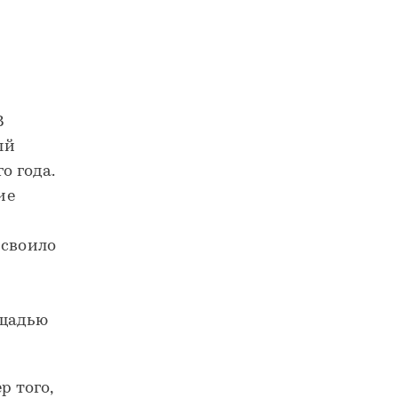
В
ый
о года.
ие
исвоило
ощадью
 того,