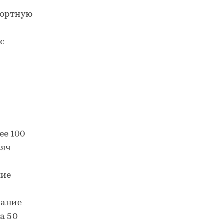
фортную
с
ее 100
сяч
ние
вание
а 50