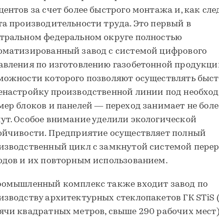
центов за счет более быстрого монтажа и, как сле
та производительности труда. Это первый в
тральном федеральном округе полностью
оматизированный завод с системой цифрового
авления по изготовлению газобетонной продукци
можности которого позволяют осуществлять быс
енастройку производственной линии под необх
мер блоков и панелей — переход занимает не боле
ут. Особое внимание уделили экологической
ойчивости. Предприятие осуществляет полный
изводственный цикл с замкнутой системой пере
одов и их повторным использованием.
ромышленный комплекс также входит завод по
изводству архитектурных стеклопакетов ГК STiS (
ячи квадратных метров, свыше 290 рабочих мест)