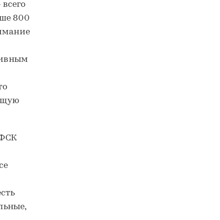
 всего
ше 800
нимание
тивным
то
ющую
«ФСК
се
есть
льные,