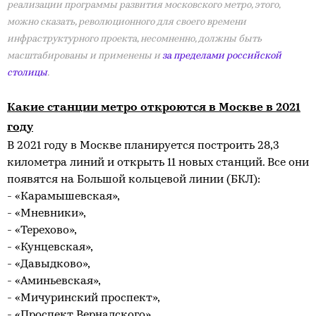
реализации программы развития московского метро, этого,
можно сказать, революционного для своего времени
инфраструктурного проекта, несомненно, должны быть
масштабированы и применены и
за пределами российской
столицы
.
Какие станции метро откроются в Москве в 2021
году
В 2021 году в Москве планируется построить 28,3
километра линий и открыть 11 новых станций. Все они
появятся на Большой кольцевой линии (БКЛ):
- «Карамышевская»,
- «Мневники»,
- «Терехово»,
- «Кунцевская»,
- «Давыдково»,
- «Аминьевская»,
- «Мичуринский проспект»,
- «Проспект Вернадского»,