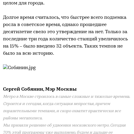
целом для города.
Долгое время считалось, что быстрее всего подземка
росла в советское время, однако прошедшее
десятилетие свело это утверждение на нет. Только за
последние три года количество станций увеличилось
на 15% – было введено 32 объекта. Таких темпов не
было за всю историю.
Сергей Собянин, Мэр Москвы
Метро в Москве строилось в самые сложные и тяжелые времена.
Строится и сегодня, когда ситуация непростая, причем
поразительными темпами, и скоро охватит практически все
районы мегаполиса.
Мы приняли решение об удвоении московского метро. Сегодня
70% этой программы уже выполнено, будем и дальше ее