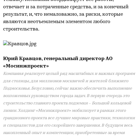
отвечает и за потраченные средства, и за конечный
результат, и, что немаловажно, за риски, которые
являются неотъемлемым элементом любого
строительства.
Юрий Кравцов, генеральный директор АО
«Мосинжпроект»
Компания реализует целый ряд масштабных и важных программ
для столицы, для миллионов москвичей и жителей ближнего
Подмосковья. Безусловно, сейчас важно обеспечить выполнение
возложенных руководством города задач. В первую очередь это
строительство главного проекта подземки – Большой кольцевой
линии. Холдинг «Мосинжпроект» мобилизует в рамках этого
грандиозного проекта все лучшие мировые практики, технологии
и специалистов для его скорейшего завершения. В будущем весь
накопленный опыт и компетенции, приобретенные за время