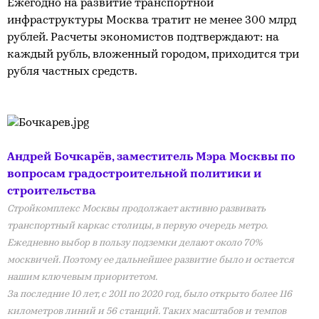
Ежегодно на развитие транспортной
инфраструктуры Москва тратит не менее 300 млрд
рублей. Расчеты экономистов подтверждают: на
каждый рубль, вложенный городом, приходится три
рубля частных средств.
Андрей Бочкарёв, заместитель Мэра Москвы по
вопросам градостроительной политики и
строительства
Стройкомплекс Москвы продолжает активно развивать
транспортный каркас столицы, в первую очередь метро.
Ежедневно выбор в пользу подземки делают около 70%
москвичей. Поэтому ее дальнейшее развитие было и остается
нашим ключевым приоритетом.
За последние 10 лет, с 2011 по 2020 год, было открыто более 116
километров линий и 56 станций. Таких масштабов и темпов