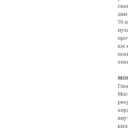
ска
дви
70 
нул
про
км 
поз
теп
МО
Гла
Мос
рез
хор
вну
кил