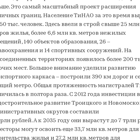
ьше. Это самый масштабный проект расширения
личных границ. Население ТиНАО за это время вы
50 тыс. человек. Здесь ввели в строй свыше 25 млн
ров жилья, более 6,6 млн кв. метров нежилых
ещений, 140 объектов образования, 26 –
авоохранения и 14 спортивных сооружений. На
соединенных территориях появилось более 200 ты
очих мест. Большое внимание уделили развитию
нспортного каркаса – построили 390 км дорог и с
нций метро. Общая протяженность магистралей 
личилась в полтора раза. С 2012 года инвестиции 
достроительное развитие Троицкого и Новомоско
инистративных округов составили
трлн рублей. А к 2035 году они вырастут до 7 трлн 
есторы могут освоить еще 33,7 млн кв. метров для
оительства жилья и 27,2 млн кв. метров для