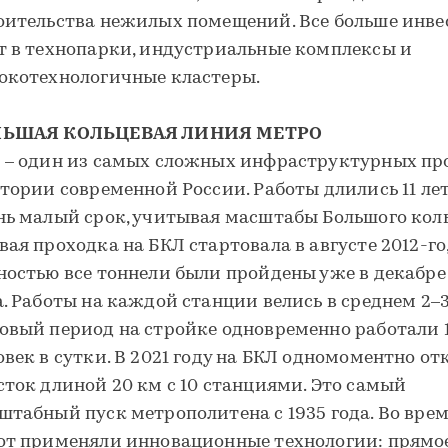
оительства нежилых помещений. Все больше инв
т в технопарки, индустриальные комплексы и
окотехнологичные кластеры.
ЛЬШАЯ КОЛЬЦЕВАЯ ЛИНИЯ МЕТРО
 – один из самых сложных инфраструктурных пр
стории современной России. Работы длились 11 лет
нь малый срок, учитывая масштабы Большого коль
вая проходка на БКЛ стартовала в августе 2012-го,
ностью все тоннели были пройдены уже в декабре
а. Работы на каждой станции велись в среднем 2–3
овый период на стройке одновременно работали 11
овек в сутки. В 2021 году на БКЛ одномоментно о
сток длиной 20 км с 10 станциями. Это самый
штабный пуск метрополитена с 1935 года. Во вре
от применяли инновационные технологии: прямо