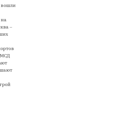
и вошли
 на
ква –
йших
портов
 МСД
ают
чшают
строй