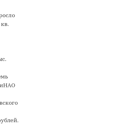
росло
 кв.
с.
емь
ТиНАО
в
вского
рублей.