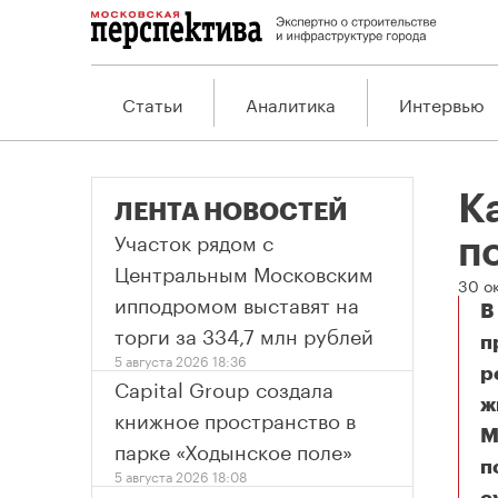
Статьи
Аналитика
Интервью
К
ЛЕНТА НОВОСТЕЙ
Участок рядом с
п
Центральным Московским
30 о
ипподромом выставят на
В
торги за 334,7 млн рублей
п
5 августа 2026 18:36
р
Capital Group создала
ж
книжное пространство в
М
парке «Ходынское поле»
п
5 августа 2026 18:08