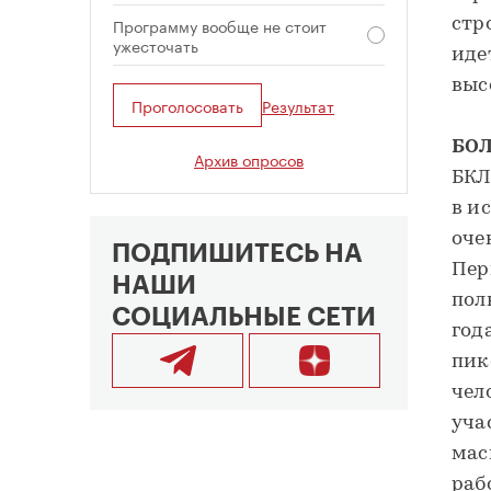
Программу вообще не стоит
стр
ужесточать
иде
выс
Проголосовать
Результат
БО
Архив опросов
БКЛ
в и
оче
ПОДПИШИТЕСЬ НА
Пер
НАШИ
пол
СОЦИАЛЬНЫЕ СЕТИ
год
пик
чел
уча
мас
раб