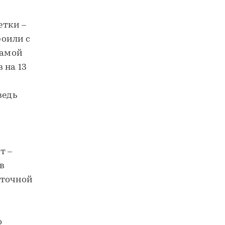
етки –
роили с
самой
 на 13
ведь
т –
в
сточной
о