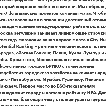
ухими цифрами – цветущий современный город,
оторый искренне любят его жители. Мы собрали 
оп-7 флагманских проектов команды мэра. Чтобы
ыть голословными в описании достижений столи
риведем данные международных рейтингов, в к
осква регулярно занимает лидирующие строчки.
том году мегаполис занял первое место в City H
otential Ranking – рейтинге человеческого потен
ородов, обогнав Гонконг, Пекин, Куала-Лумпур и 
аби. Кроме того, Москва вошла в число наиболее
ффективных городов БРИКС с точки зрения
оздействия городского хозяйства на климат наря
анкт-Петербургом, Мумбаи, Гуанчжоу, Пекином 
анхаем. Первое место по ESG-показателям
ринадлежит городу и согласно рейтингу НРА. Да
спомним, благодаря чему столице удается держа
к изменилась Москва за последние 14 лет