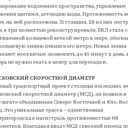
нирование подземного пространства, управление
жения щитами, детекцию воды. Протяженность в
км, на ней расположена 31 станция, 28 из них пост
я, а три полностью реконструировали. БКЛ стала 
тяженной кольцевой веткой метро в мире, обогнав
кольцевую линию пекинского метро. Новая линия
воляет москвичам экономить до 45 минут в день, 
ерь не нужно ехать в центр для пересадки.
СКОВСКИЙ СКОРОСТНОЙ ДИАМЕТР
вный транспортный проект столицы последних ле
ковский скоростной диаметр (МСД), он появился 
ультате объединения Северо-Восточной и Юго-Во
д. Это уникальная трасса – единственная
тригородская магистраль протяженностью 68
ометров. Благодаря вводу МСД сквозной проезд п