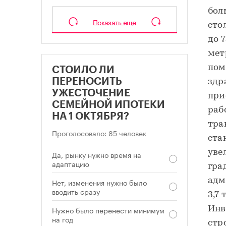
бол
Показать еще
сто
до 7
мет
пом
СТОИЛО ЛИ
ПЕРЕНОСИТЬ
здр
УЖЕСТОЧЕНИЕ
при
СЕМЕЙНОЙ ИПОТЕКИ
раб
НА 1 ОКТЯБРЯ?
тра
Проголосовало: 85 человек
ста
уве
Да, рынку нужно время на
адаптацию
гра
адм
Нет, изменения нужно было
вводить сразу
3,7 
Инв
Нужно было перенести минимум
на год
стр