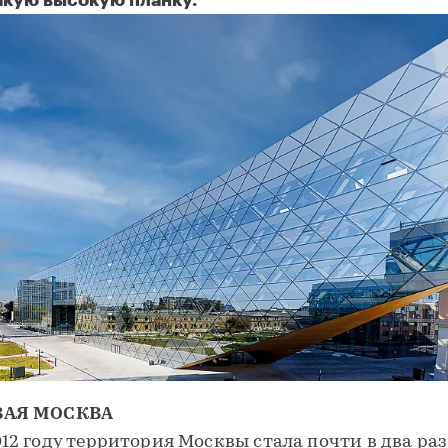
акую высокую планку.
ВАЯ МОСКВА
012 году территория Москвы стала почти в два раз