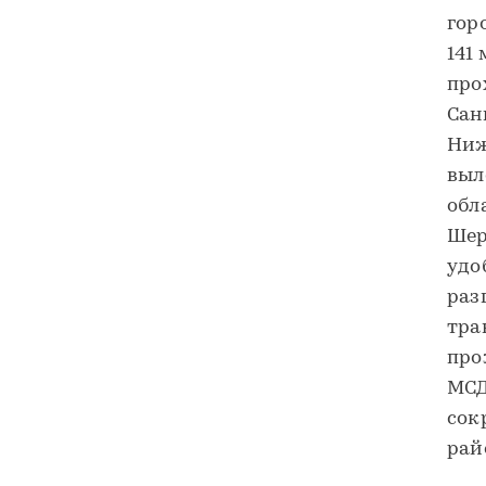
гор
141
про
Сан
Ниж
выл
обл
Шер
удо
раз
тра
про
МСД
сок
рай