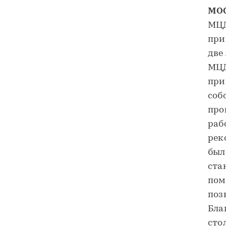
МО
МЦД
при
две
МЦД
при
соб
про
раб
рек
был
ста
пом
поз
Бла
сто