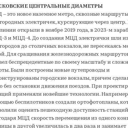
СКОВСКИЕ ЦЕНТРАЛЬНЫЕ ДИАМЕТРЫ
 – это новое наземное метро, сквозные маршрут
городных электричек, курсирующие через центр.
 линии открыли в ноябре 2019 года, в 2023-м зара
-3 и МЦД-4. До создания МЦД электрички шли и
городов до столичных вокзалов, не пересекаясь 
ой. Для сращивания железнодорожных маршрутов
вел беспрецедентные по своему масштабу и слож
оты. Были построены новые путепроводы и
онструированы городские вокзалы, причем сдела
о без остановки движения поездов. При проекти
нций применяли новейшие технологии. Например,
ощью беспилотников создали ортофотопланы, ко
волили оценить пешеходную доступность станций
годаря МЦД скорость перемещения из одного кон
лицы в другой увеличилась в два раза и занимает