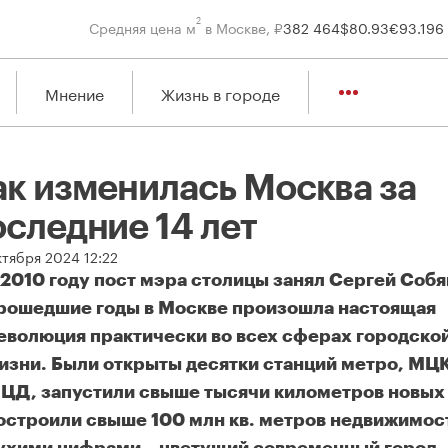
2
Средняя цена м
в Москве, ₽
382 464
$
80.93
€
93.19
6
Мнение
Жизнь в городе
ак изменилась Москва за
оследние 14 лет
ктября 2024 12:22
 2010 году пост мэра столицы занял Сергей Собя
рошедшие годы в Москве произошла настоящая
еволюция практически во всех сферах городско
изни. Были открыты десятки станций метро, МЦК
ЦД, запустили свыше тысячи километров новых 
остроили свыше 100 млн кв. метров недвижимост