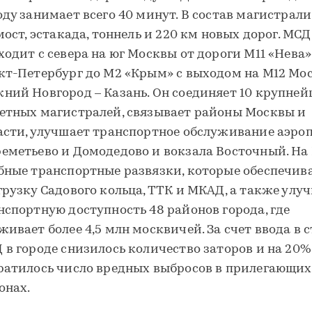
оду занимает всего 40 минут. В состав магистрал
 мост, эстакада, тоннель и 220 км новых дорог. МСД
ходит с севера на юг Москвы от дороги М11 «Нева»
кт-Петербург до М2 «Крым» с выходом на М12 Мос
ний Новгород – Казань. Он соединяет 10 крупне
етных магистралей, связывает районы Москвы и
асти, улучшает транспортное обслуживание аэро
еметьево и Домодедово и вокзала Восточный. На
бные транспортные развязки, которые обеспечив
грузку Садового кольца, ТТК и МКАД, а также улу
нспортную доступность 48 районов города, где
живает более 4,5 млн москвичей. За счет ввода в 
 в городе снизилось количество заторов и на 20%
ратилось число вредных выбросов в прилегающих
онах.