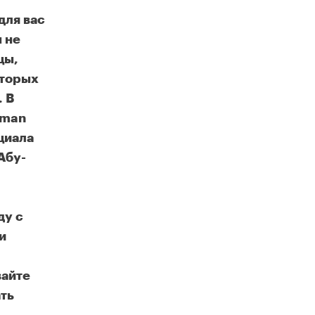
для вас
 не
цы,
оторых
 В
uman
циала
Абу-
ду с
и
вайте
ть