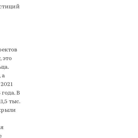
естиций
оектов
, это
ца.
 а
 2021
 года. В
,5 тыс.
ткрыли
мя
е