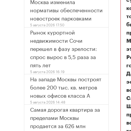
Москва изменила
с
нормативы обеспеченности
к
новостроек парковками
т
5 августа 2026 17:50
б
Рынок курортной
п
недвижимости Сочи
М
перешел в фазу зрелости:
э
спрос вырос в 5,5 раза за
P
пять лет
г
5 августа 2026 16:19
Д
На западе Москвы построят
э
более 200 тыс. кв. метров
в
новых офисов класса А
С
5 августа 2026 14:48
Ш
Самая дорогая квартира за
п
пределами Москвы
в
продается за 626 млн
Ка