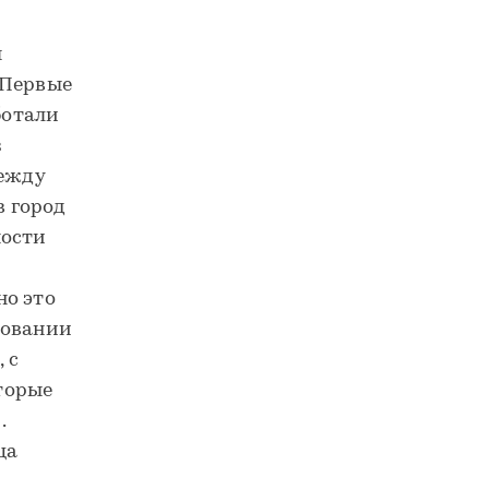
ы
 Первые
ботали
з
между
 город
ности
но это
ровании
 с
торые
.
ца