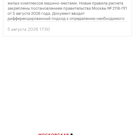
жилых комплексов машино-местами. Новые правила расчета
закреплены постановлением правительства Москвы № 2118-ПП
от 5 августа 2026 года. Документ вводит
дифференцированный подход к определению необходимого
количества парковок в зависимости от площади квартир и
устанавливает переходный период для уже согласованных
5 августа 2026 17:50
проектов.