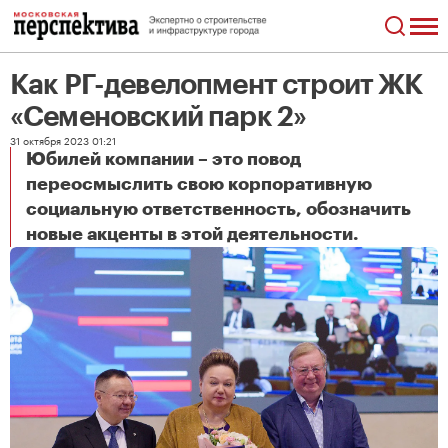
Как РГ-девелопмент строит ЖК
«Семеновский парк 2»
31 октября 2023 01:21
Юбилей компании – это повод
переосмыслить свою корпоративную
социальную ответственность, обозначить
Как РГ-девелопмент строит ЖК «Семеновский парк 2»
новые акценты в этой деятельности.