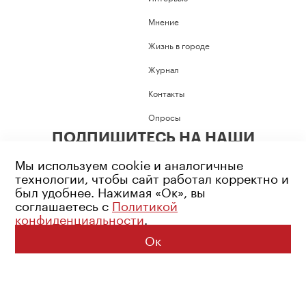
Мнение
Жизнь в городе
Журнал
Контакты
Опросы
ПОДПИШИТЕСЬ НА НАШИ
СОЦИАЛЬНЫЕ СЕТИ
Мы используем cookie и аналогичные
технологии, чтобы сайт работал корректно и
был удобнее. Нажимая «Ок», вы
соглашаетесь с
Политикой
конфиденциальности
.
Возрастное ограничение: 16+
Политика конфиденциальности
Ок
© 2026 Все права защищены