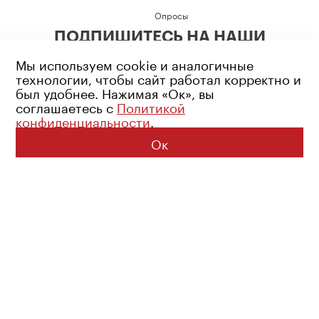
Опросы
ПОДПИШИТЕСЬ НА НАШИ
СОЦИАЛЬНЫЕ СЕТИ
Мы используем cookie и аналогичные
технологии, чтобы сайт работал корректно и
был удобнее. Нажимая «Ок», вы
соглашаетесь с
Политикой
конфиденциальности
.
Возрастное ограничение: 16+
Политика конфиденциальности
Ок
© 2026 Все права защищены