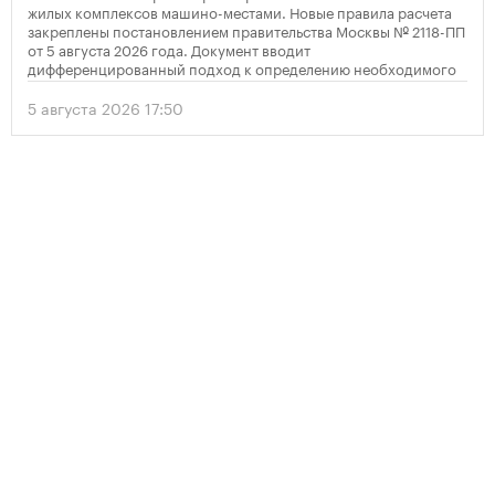
жилых комплексов машино-местами. Новые правила расчета
закреплены постановлением правительства Москвы № 2118-ПП
от 5 августа 2026 года. Документ вводит
дифференцированный подход к определению необходимого
количества парковок в зависимости от площади квартир и
устанавливает переходный период для уже согласованных
5 августа 2026 17:50
проектов.