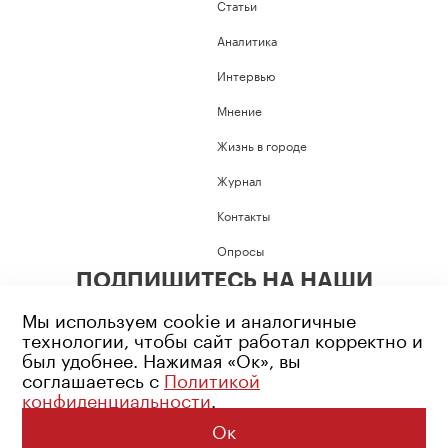
Статьи
Аналитика
Интервью
Мнение
Жизнь в городе
Журнал
Контакты
Опросы
ПОДПИШИТЕСЬ НА НАШИ
СОЦИАЛЬНЫЕ СЕТИ
Мы используем cookie и аналогичные
технологии, чтобы сайт работал корректно и
был удобнее. Нажимая «Ок», вы
соглашаетесь с
Политикой
конфиденциальности
.
Возрастное ограничение: 16+
Политика конфиденциальности
Ок
© 2026 Все права защищены