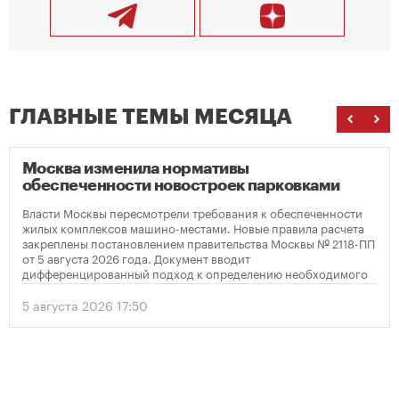
ГЛАВНЫЕ ТЕМЫ МЕСЯЦА
Москва изменила нормативы
обеспеченности новостроек парковками
Власти Москвы пересмотрели требования к обеспеченности
жилых комплексов машино-местами. Новые правила расчета
закреплены постановлением правительства Москвы № 2118-ПП
от 5 августа 2026 года. Документ вводит
дифференцированный подход к определению необходимого
количества парковок в зависимости от площади квартир и
устанавливает переходный период для уже согласованных
5 августа 2026 17:50
проектов.