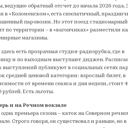
ы, ведущие обратный отсчет до начала 2026 года. З
 и в «Коломенском», есть симпатичный, празднич
ашенный паровозик. Но этот поезд стационарный,
ит по территории – в «вагончиках» разместили к
енирные магазины.
 здесь есть прозрачная студия-радиорубка, где в
ницу и по выходным выступают диджеи. Расписа
х выступлений публикуют в социальных сетях пар
ок средней ценовой категории: взрослый билет, в
исимости от времени сеанса и дня недели, стоит 
0 рублей. Есть льготы.
ерь и на Речном вокзале
 одна премьера сезона – каток на Северном речно
зале. Строго говоря, он существовал и раньше, но в