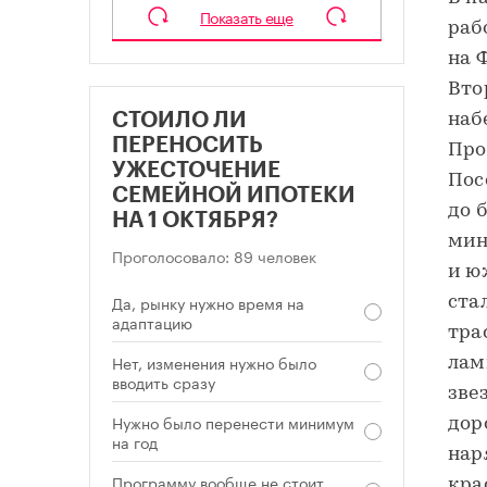
Показать еще
раб
на 
Вто
СТОИЛО ЛИ
наб
ПЕРЕНОСИТЬ
Про
УЖЕСТОЧЕНИЕ
Пос
СЕМЕЙНОЙ ИПОТЕКИ
до 
НА 1 ОКТЯБРЯ?
мин
Проголосовало: 89 человек
и ю
Да, рынку нужно время на
ста
адаптацию
тра
Нет, изменения нужно было
лам
вводить сразу
зве
Нужно было перенести минимум
дор
на год
нар
Программу вообще не стоит
кра