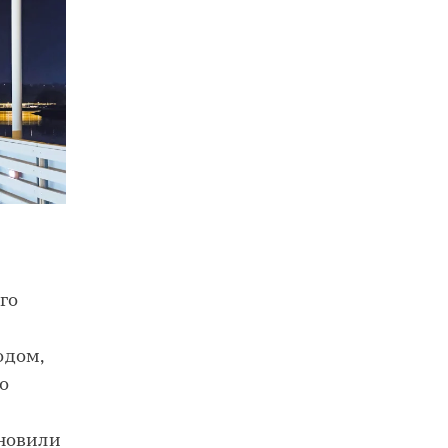
го
одом,
о
ановили