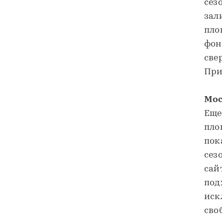
сез
зал
пло
фон
све
При
Мос
Еще
пло
пок
сез
сай
под
иск
сво