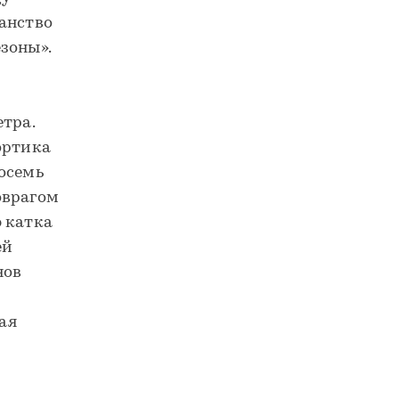
анство
зоны».
етра.
ортика
осемь
оврагом
 катка
ей
нов
вая