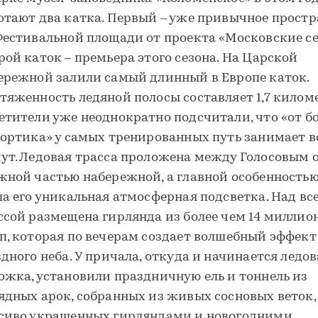
отают два катка. Первый – уже привычное простр
Фестивальной площади от проекта «Московские се
рой каток – премьера этого сезона. На Царской
ережной залили самый длинный в Европе каток.
тяженность ледяной полосы составляет 1,7 килом
етители уже неоднократно подсчитали, что «от б
бортика» у самых тренированных путь занимает в
ут. Ледовая трасса проложена между Голосовым 
жной частью набережной, а главной особенностью
ла его уникальная атмосферная подсветка. Над вс
ссой размещена гирлянда из более чем 14 миллио
п, которая по вечерам создает волшебный эффект
здного неба. У причала, откуда и начинается ледо
ожка, установили праздничную ель и тоннель из
ядных арок, собранных из живых сосновых веток,
сиво украшенных гирляндами и новогодними