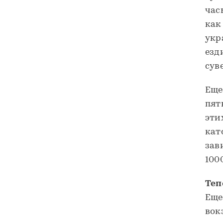
час
как
укр
езд
сув
Еще
пят
эти
кат
зав
100
Теп
Еще
вок