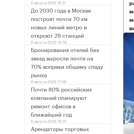
6 августа 2026 18:31
р
До 2030 года в Москве
м
построят почти 70 км
м
новых линий метро и
в
Мо
откроют 29 станций
6 августа 2026 18:03
Бронирования отелей без
звезд выросли почти на
70% вопреки общему спаду
рынка
6 августа 2026 17:09
Почти 80% российских
компаний планируют
ремонт офисов в
ближайший год
6 августа 2026 16:01
Арендаторы торговых