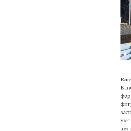
Кат
В п
фор
фиг
зал
уют
аут