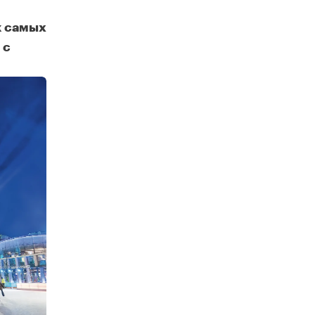
к самых
 с
ь