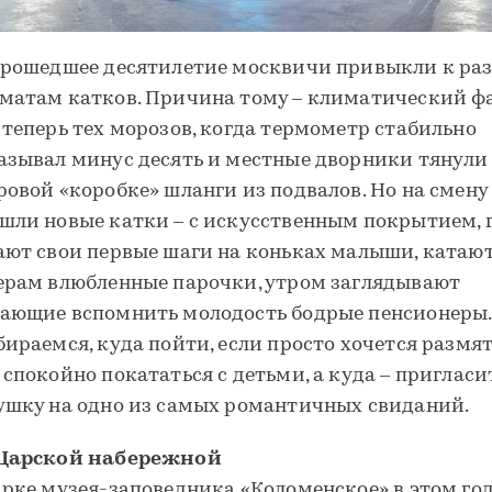
прошедшее десятилетие москвичи привыкли к ра
матам катков. Причина тому – климатический ф
 теперь тех морозов, когда термометр стабильно
азывал минус десять и местные дворники тянули
ровой «коробке» шланги из подвалов. Но на смену
шли новые катки – с искусственным покрытием, 
ают свои первые шаги на коньках малыши, катают
ерам влюбленные парочки, утром заглядывают
ающие вспомнить молодость бодрые пенсионеры.
бираемся, куда пойти, если просто хочется размя
 спокойно покататься с детьми, а куда – пригласи
ушку на одно из самых романтичных свиданий.
Царской набережной
арке музея-заповедника «Коломенское» в этом го