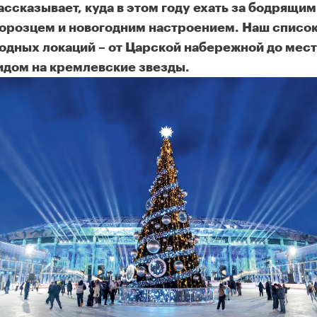
ассказывает, куда в этом году ехать за бодрящим
орозцем и новогодним настроением. Наш списо
одных локаций – от Царской набережной до мест
идом на кремлевские звезды.
сковские катки: громкие премьеры и прекрасная стабильност