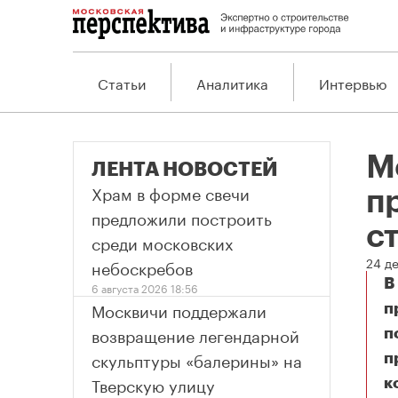
Статьи
Аналитика
Интервью
М
ЛЕНТА НОВОСТЕЙ
Храм в форме свечи
п
предложили построить
с
среди московских
24 де
небоскребов
В
6 августа 2026 18:56
Москвичи поддержали
п
возвращение легендарной
п
скульптуры «балерины» на
п
Тверскую улицу
к