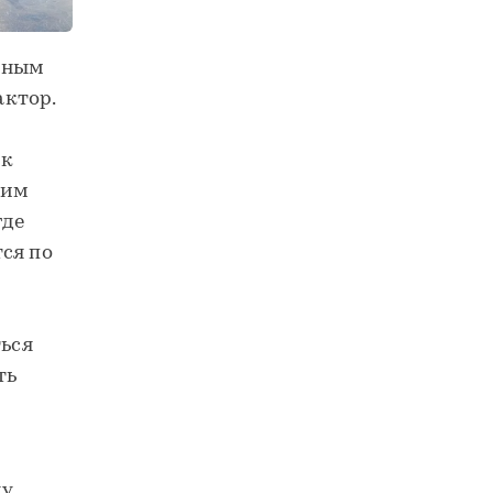
зным
актор.
 к
 им
где
ся по
ться
ть
ду