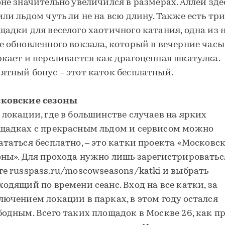
оне значительно увеличился в размерах. Аллеи зде
или льдом чуть ли не на всю длину. Также есть тр
щадки для веселого хаотичного катания, одна из 
е обновленного вокзала, который в вечерние часы
ркает и переливается как драгоценная шкатулка.
ятный бонус – этот каток бесплатный.
ковские сезоны
 локации, где в большинстве случаев на ярких
щадках с прекрасным льдом и сервисом можно
ататься бесплатно, – это катки проекта «Московс
оны». Для прохода нужно лишь зарегистрироватьс
те russpass.ru/moscowseasons/katki и выбрать
ходящий по времени сеанс. Вход на все катки, за
лючением локации в парках, в этом году остался
бодным. Всего таких площадок в Москве 26, как п