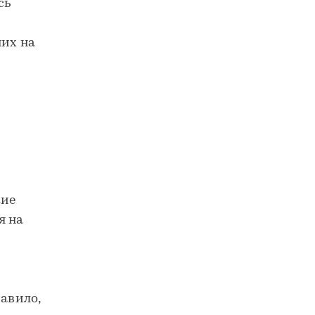
сь
и
них на
кие
я на
равило,