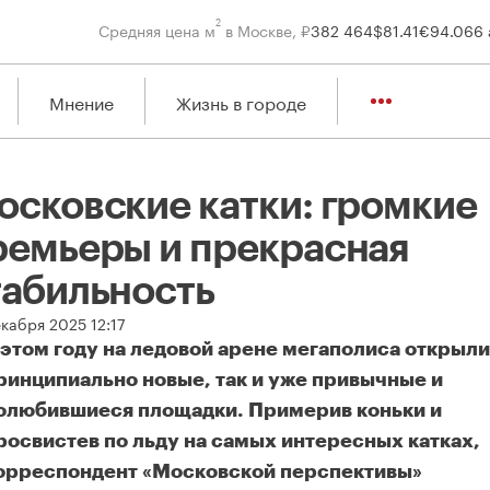
2
Средняя цена м
в Москве, ₽
382 464
$
81.41
€
94.06
6 
Мнение
Жизнь в городе
осковские катки: громкие
ремьеры и прекрасная
табильность
кабря 2025 12:17
 этом году на ледовой арене мегаполиса открыли
ринципиально новые, так и уже привычные и
олюбившиеся площадки. Примерив коньки и
росвистев по льду на самых интересных катках,
орреспондент «Московской перспективы»