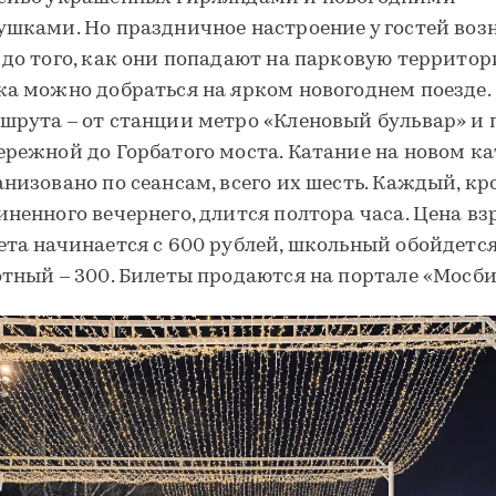
ушками. Но праздничное настроение у гостей воз
 до того, как они попадают на парковую территор
ка можно добраться на ярком новогоднем поезде.
шрута – от станции метро «Кленовый бульвар» и 
ережной до Горбатого моста. Катание на новом ка
анизовано по сеансам, всего их шесть. Каждый, кр
иненного вечернего, длится полтора часа. Цена вз
ета начинается с 600 рублей, школьный обойдется 
отный – 300. Билеты продаются на портале «Мосби