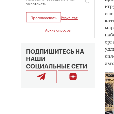
ужесточать
игр
еще
Проголосовать
Результат
кат
мар
Архив опросов
наб
орг
удл
ПОДПИШИТЕСЬ НА
бил
НАШИ
льг
СОЦИАЛЬНЫЕ СЕТИ