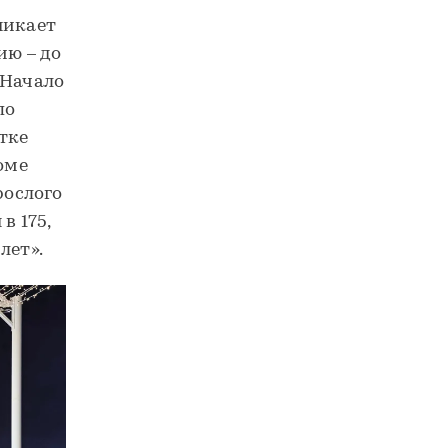
никает
ию – до
 Начало
по
тке
оме
рослого
в 175,
лет».