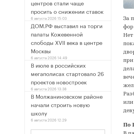
центров стали чаще
просить о снижении ставок
6 августа 2026 15:03
За 
ДОМ.РФ выставил на торги
фор
палаты Кожевенной
Нет
слободы XVII века в центре
пок
Москвы
дво
6 августа 2026 14:49
при
В июле в российских
дел
мегаполисах стартовало 26
веч
проектов новостроек
жел
6 августа 2026 13:38
Раз
В Молжаниновском районе
или
начали строить новую
дев
школу
6 августа 2026 12:29
По 
В п