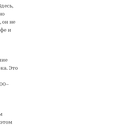
десь,
но
 он не
афе и
ние
ка. Это
400–
м
 этом