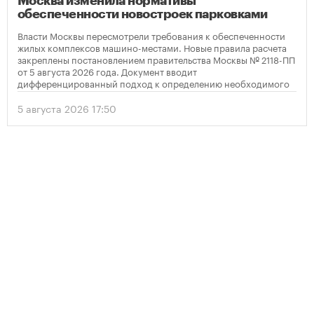
Москва изменила нормативы
обеспеченности новостроек парковками
Власти Москвы пересмотрели требования к обеспеченности
жилых комплексов машино-местами. Новые правила расчета
закреплены постановлением правительства Москвы № 2118-ПП
от 5 августа 2026 года. Документ вводит
дифференцированный подход к определению необходимого
количества парковок в зависимости от площади квартир и
устанавливает переходный период для уже согласованных
5 августа 2026 17:50
проектов.