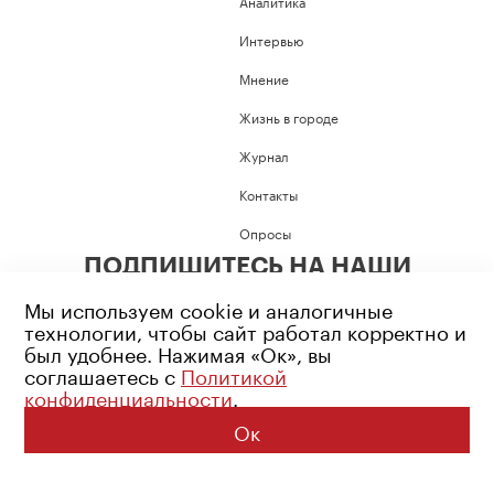
Аналитика
Интервью
Мнение
Жизнь в городе
Журнал
Контакты
Опросы
ПОДПИШИТЕСЬ НА НАШИ
СОЦИАЛЬНЫЕ СЕТИ
Мы используем cookie и аналогичные
технологии, чтобы сайт работал корректно и
был удобнее. Нажимая «Ок», вы
соглашаетесь с
Политикой
конфиденциальности
.
Возрастное ограничение: 16+
Политика конфиденциальности
Ок
© 2026 Все права защищены