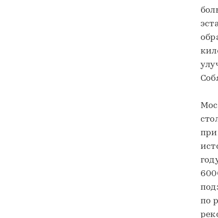
бол
эст
обр
кил
улу
Соб
Мос
сто
при
ист
год
600
под
по 
рек