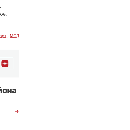
,
ое,
орт
,
МСД
йона