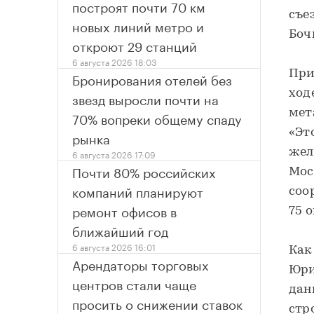
построят почти 70 км
съе
новых линий метро и
Боч
откроют 29 станций
6 августа 2026 18:03
При
Бронирования отелей без
ход
звезд выросли почти на
мет
70% вопреки общему спаду
«Эт
рынка
жел
6 августа 2026 17:09
Почти 80% российских
Мос
компаний планируют
соо
ремонт офисов в
75 
ближайший год
6 августа 2026 16:01
Как
Арендаторы торговых
Юри
центров стали чаще
дан
просить о снижении ставок
стр