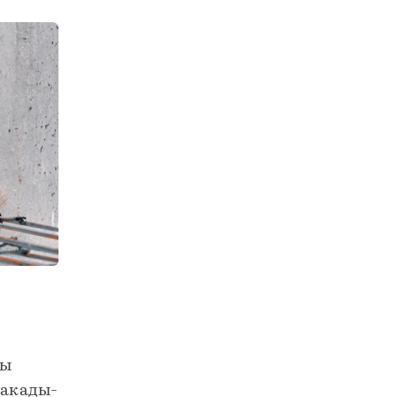
На новом участке МСД смонтировали больше 27 тысяч тонн металлоконструкций
ны
такады-