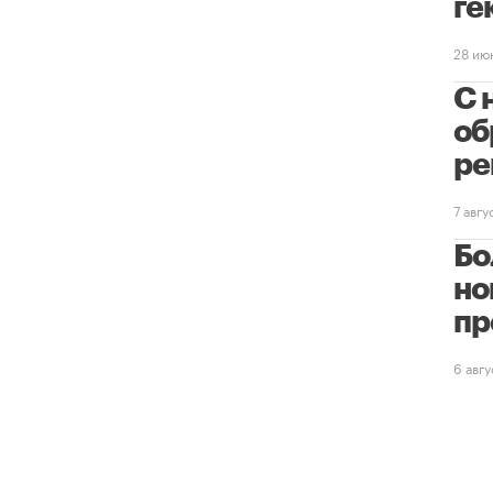
ге
28 ию
С 
об
ре
7 авг
Бо
но
пр
6 авг