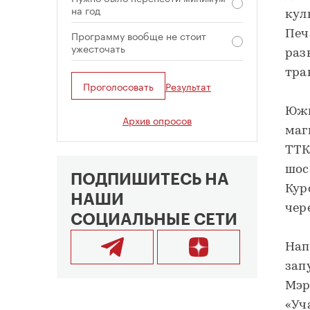
на год
кул
Программу вообще не стоит
Печ
ужесточать
раз
тра
Проголосовать
Результат
Южн
Архив опросов
маг
ТТК
шос
ПОДПИШИТЕСЬ НА
Кур
НАШИ
чер
СОЦИАЛЬНЫЕ СЕТИ
Нап
зап
Мэр
«Уч