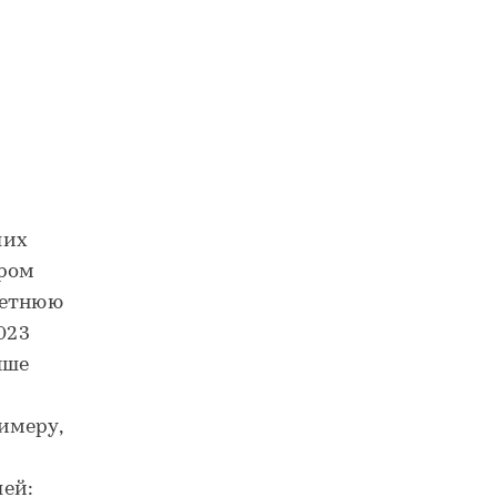
ших
ором
летнюю
023
ыше
имеру,
ей: