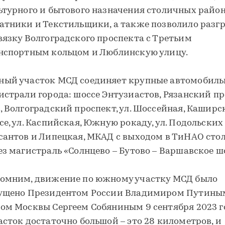
ьтурного и бытового назначения столичных райо
атники и Текстильщики, а также позволило разг
вязку Волгоградского проспекта с Третьим
нспортным кольцом и Люблинскую улицу.
ый участок МСД соединяет крупные автомобил
истрали города: шоссе Энтузиастов, Рязанский пр
, Волгоградский проспект, ул. Шоссейная, Каширс
се, ул. Каспийская, Южную рокаду, ул. Подольских
сантов и Липецкая, МКАД с выходом в ТиНАО сто
ез магистраль «Солнцево – Бутово – Варшавское шо
омним, движение по южному участку МСД было
ущено Президентом России Владимиром Путины
ом Москвы Сергеем Собяниным 9 сентября 2023 г
асток достаточно большой – это 28 километров, и