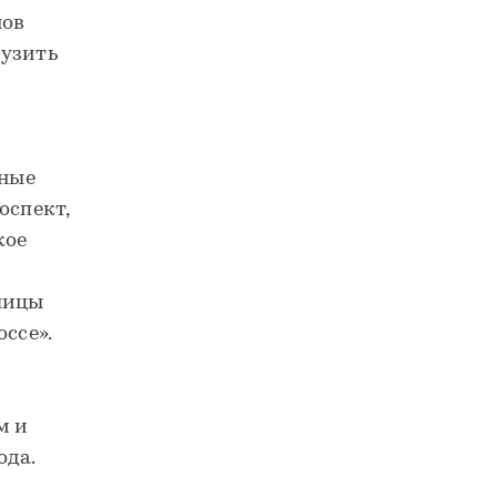
нов
рузить
ьные
оспект,
кое
лицы
ссе».
м и
ода.