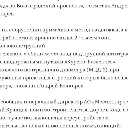
зды на Волгоградский проспект», – отметил Андре
карёв.
 их сооружении применялся метод надвижки, а в
е работ смонтировано свыше 27 тысяч тонн
аллоконструкций.
о связано с обилием эстакад над крупной автотра
езнодорожными путями «Курско-Рижского»
ковского центрального диаметра (МЦД-2), при
ружении пролетных строений которых было возв
опор», – пояснил Андрей Бочкарёв.
 сообщил генеральный директор АО «Мосинжпро
й Кравцов, помимо строительства дорог в ходе с
ного участка выполнены переустройство и
оительство новых инженерных коммуникаций.