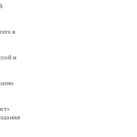
й
сего в
ссой и
едено
ект»
оздания