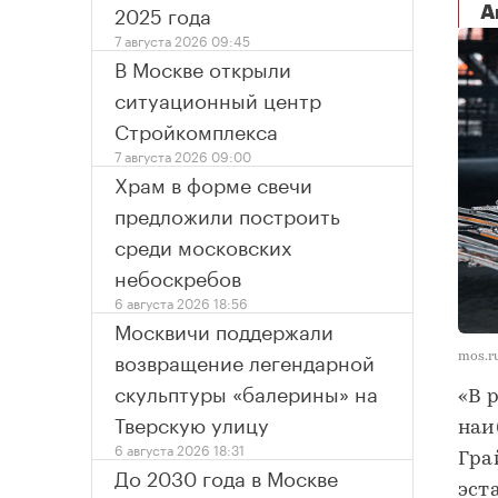
2025 года
А
7 августа 2026 09:45
В Москве открыли
ситуационный центр
Стройкомплекса
7 августа 2026 09:00
Храм в форме свечи
предложили построить
среди московских
небоскребов
6 августа 2026 18:56
Москвичи поддержали
возвращение легендарной
mos.r
скульптуры «балерины» на
«В 
Тверскую улицу
наи
6 августа 2026 18:31
Гра
До 2030 года в Москве
эст