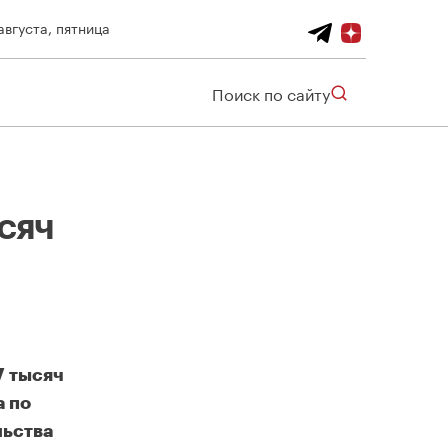
августа, пятница
Поиск по сайту
сяч
7 тысяч
а по
льства