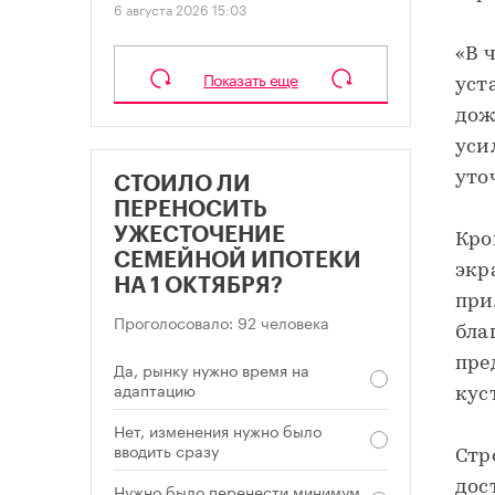
6 августа 2026 15:03
«В 
Показать еще
уст
дож
уси
уто
СТОИЛО ЛИ
ПЕРЕНОСИТЬ
УЖЕСТОЧЕНИЕ
Кро
СЕМЕЙНОЙ ИПОТЕКИ
экр
НА 1 ОКТЯБРЯ?
при
Проголосовало: 92 человека
бла
пре
Да, рынку нужно время на
адаптацию
кус
Нет, изменения нужно было
вводить сразу
Стр
дос
Нужно было перенести минимум