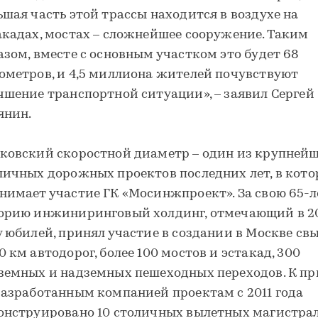
ьшая часть этой трассы находится в воздухе на
акадах, мостах – сложнейшее сооружение. Таким
азом, вместе с основным участком это будет 68
ометров, и 4,5 миллиона жителей почувствуют
чшение транспортной ситуации», – заявил Сергей
янин.
ковский скоростной диаметр – один из крупней
личных дорожных проектов последних лет, в кот
нимает участие ГК «Мосинжпроект». За свою 65-
орию инжиниринговый холдинг, отмечающий в 2
у юбилей, принял участие в создании в Москве св
0 км автодорог, более 100 мостов и эстакад, 300
земных и надземных пешеходных переходов. К пр
разработанным компанией проектам с 2011 года
онструировано 10 столичных вылетных магистрал