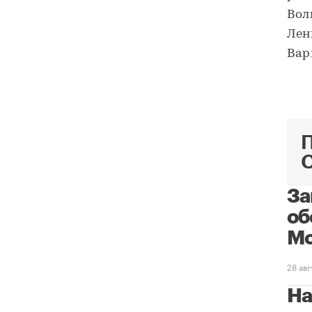
Вол
Лен
Вар
За
об
Мо
28 ав
На