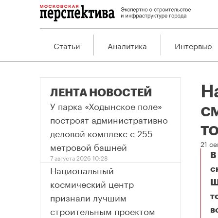
Статьи
Аналитика
Интервью
Н
ЛЕНТА НОВОСТЕЙ
У парка «Ходынское поле»
с
построят административно
т
деловой комплекс с 255
21 с
метровой башней
В
7 августа 2026 10:28
Национальный
с
космический центр
Ш
признали лучшим
т
строительным проектом
в