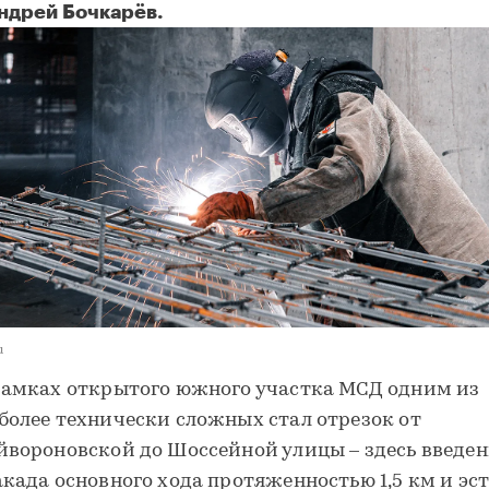
ндрей Бочкарёв.
u
рамках открытого южного участка МСД одним из
более технически сложных стал отрезок от
йвороновской до Шоссейной улицы – здесь введе
акада основного хода протяженностью 1,5 км и эс