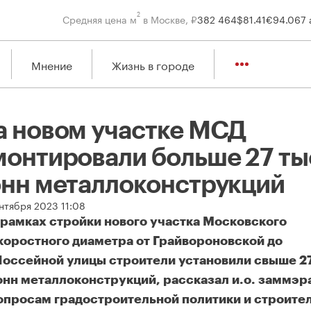
2
Средняя цена м
в Москве, ₽
382 464
$
81.41
€
94.06
7 
Мнение
Жизнь в городе
а новом участке МСД
монтировали больше 27 ты
онн металлоконструкций
ентября 2023 11:08
 рамках стройки нового участка Московского
коростного диаметра от Грайвороновской до
оссейной улицы строители установили свыше 2
онн металлоконструкций, рассказал и.о. заммэр
опросам градостроительной политики и строите