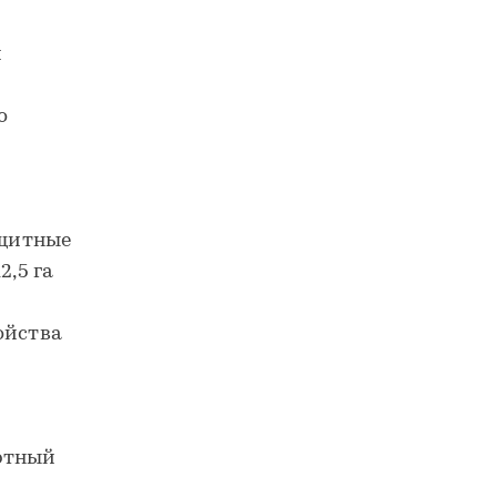
и
о
ащитные
2,5 га
ойства
ортный