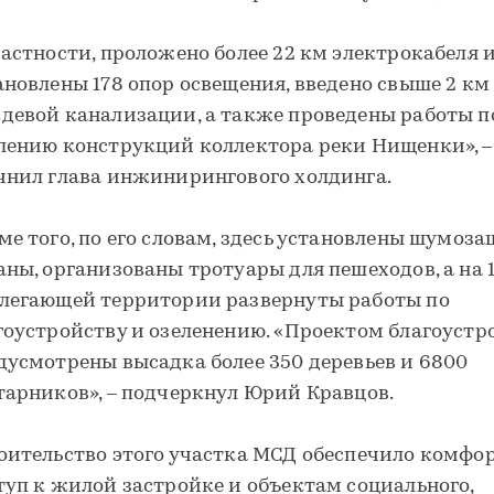
частности, проложено более 22 км электрокабеля 
ановлены 178 опор освещения, введено свыше 2 км
девой канализации, а также проведены работы п
лению конструкций коллектора реки Нищенки», –
чнил глава инжинирингового холдинга.
ме того, по его словам, здесь установлены шумоз
аны, организованы тротуары для пешеходов, а на 1
легающей территории развернуты работы по
гоустройству и озеленению. «Проектом благоустр
дусмотрены высадка более 350 деревьев и 6800
тарников», – подчеркнул Юрий Кравцов.
оительство этого участка МСД обеспечило комф
туп к жилой застройке и объектам социального,