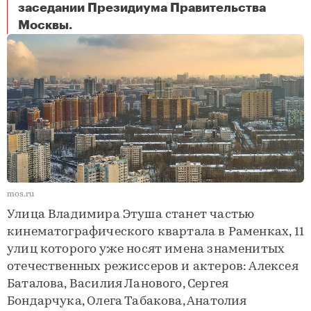
заседании Президиума Правительства
На западе Москвы появится улица Владимира Этуша
Москвы.
mos.ru
Улица Владимира Этуша станет частью
кинематографического квартала в Раменках, 11
улиц которого уже носят имена знаменитых
отечественных режиссеров и актеров: Алексея
Баталова, Василия Ланового, Сергея
Бондарчука, Олега Табакова, Анатолия