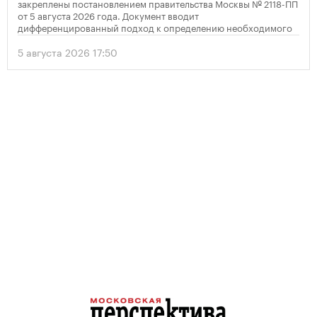
закреплены постановлением правительства Москвы № 2118-ПП
от 5 августа 2026 года. Документ вводит
дифференцированный подход к определению необходимого
количества парковок в зависимости от площади квартир и
устанавливает переходный период для уже согласованных
5 августа 2026 17:50
проектов.