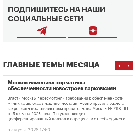
ПОДПИШИТЕСЬ НА НАШИ
СОЦИАЛЬНЫЕ СЕТИ
ГЛАВНЫЕ ТЕМЫ МЕСЯЦА
Москва изменила нормативы
обеспеченности новостроек парковками
Власти Москвы пересмотрели требования к обеспеченности
жилых комплексов машино-местами. Новые правила расчета
закреплены постановлением правительства Москвы № 2118-ПП
от 5 августа 2026 года. Документ вводит
дифференцированный подход к определению необходимого
количества парковок в зависимости от площади квартир и
устанавливает переходный период для уже согласованных
5 августа 2026 17:50
проектов.