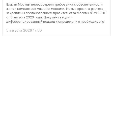
Власти Москвы пересмотрели требования к обеспеченности
жилых комплексов машино-местами. Новые правила расчета
закреплены постановлением правительства Москвы № 2118-ПП
от 5 августа 2026 года. Документ вводит
дифференцированный подход к определению необходимого
количества парковок в зависимости от площади квартир и
устанавливает переходный период для уже согласованных
5 августа 2026 17:50
проектов.