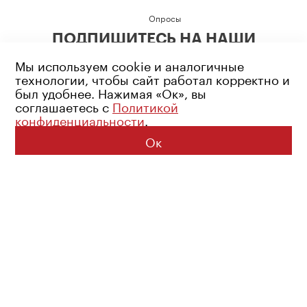
Опросы
ПОДПИШИТЕСЬ НА НАШИ
СОЦИАЛЬНЫЕ СЕТИ
Мы используем cookie и аналогичные
технологии, чтобы сайт работал корректно и
был удобнее. Нажимая «Ок», вы
соглашаетесь с
Политикой
конфиденциальности
.
Возрастное ограничение: 16+
Политика конфиденциальности
Ок
© 2026 Все права защищены