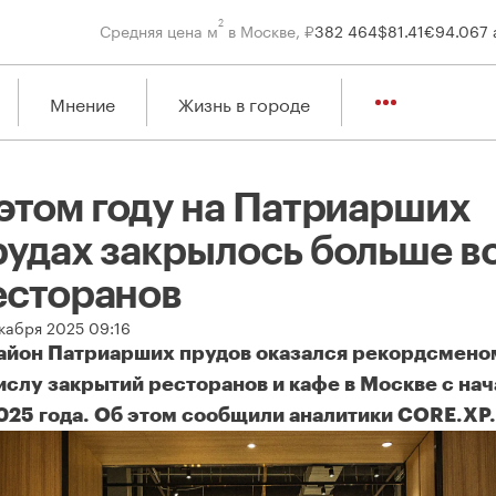
2
Средняя цена м
в Москве, ₽
382 464
$
81.41
€
94.06
7 
Мнение
Жизнь в городе
 этом году на Патриарших
рудах закрылось больше в
есторанов
екабря 2025 09:16
айон Патриарших прудов оказался рекордсмено
ислу закрытий ресторанов и кафе в Москве с нач
025 года. Об этом сообщили аналитики CORE.XP.
этом году на Патриарших прудах закрылось больше всего рест