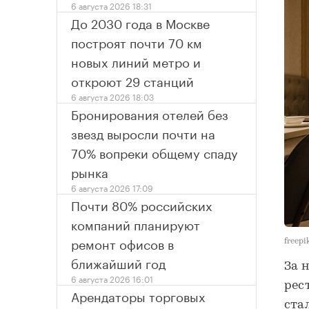
6 августа 2026 18:31
До 2030 года в Москве
построят почти 70 км
новых линий метро и
откроют 29 станций
6 августа 2026 18:03
Бронирования отелей без
звезд выросли почти на
70% вопреки общему спаду
рынка
6 августа 2026 17:09
Почти 80% российских
компаний планируют
ремонт офисов в
freepi
ближайший год
За 
6 августа 2026 16:01
рес
Арендаторы торговых
ста