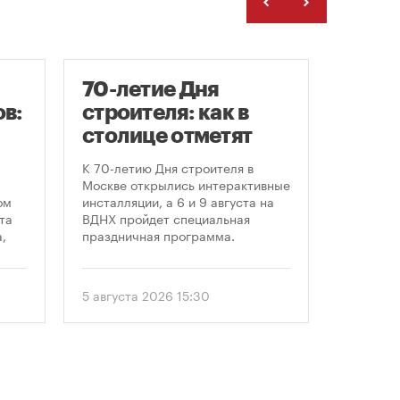
70-летие Дня
Заст
в:
строителя: как в
нача
столице отметят
расп
круглую дату
земе
К 70-летию Дня строителя в
В июле к
профессионального
Москве открылись интерактивные
заключе
ом
инсталляции, а 6 и 9 августа на
договора
праздника
та
ВДНХ пройдет специальная
более че
,
праздничная программа.
сравнен
периодом
ом
50 до 18
еля
статисти
5 августа 2026 15:30
30 июля 
последни
. С
статисти
«ЕРЗ-тре
 и
руководи
девелопе
ии