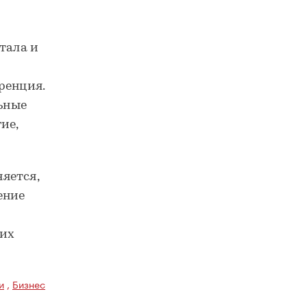
тала и
ренция.
льные
ие,
яется,
ение
 их
и
,
Бизнес