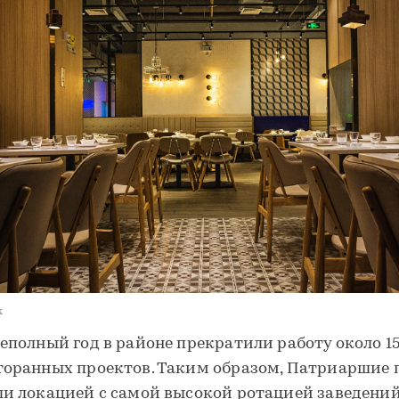
k
неполный год в районе прекратили работу около 1
торанных проектов. Таким образом, Патриаршие
ли локацией с самой высокой ротацией заведени