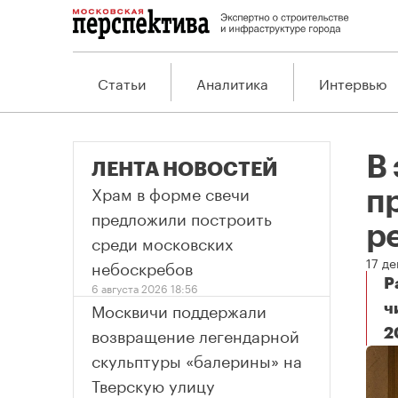
Статьи
Аналитика
Интервью
В
ЛЕНТА НОВОСТЕЙ
Храм в форме свечи
п
предложили построить
р
среди московских
17 д
небоскребов
Р
6 августа 2026 18:56
Москвичи поддержали
ч
возвращение легендарной
2
В 
скульптуры «балерины» на
Тверскую улицу