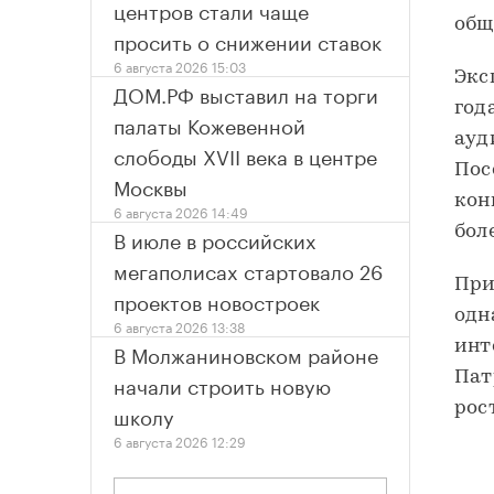
центров стали чаще
общ
просить о снижении ставок
6 августа 2026 15:03
Экс
ДОМ.РФ выставил на торги
год
палаты Кожевенной
ауд
слободы XVII века в центре
Пос
Москвы
кон
6 августа 2026 14:49
бол
В июле в российских
мегаполисах стартовало 26
При
проектов новостроек
одн
6 августа 2026 13:38
инт
В Молжаниновском районе
Пат
начали строить новую
рос
школу
6 августа 2026 12:29