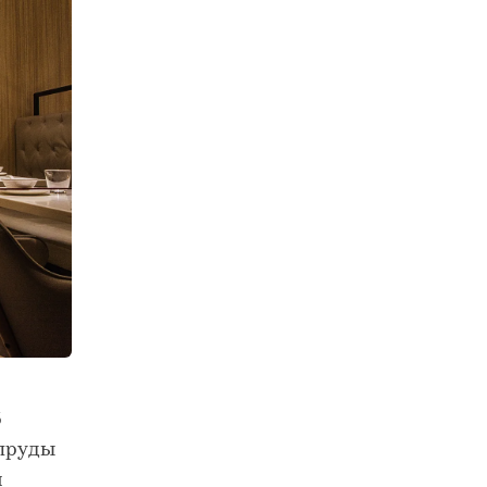
5
 пруды
й