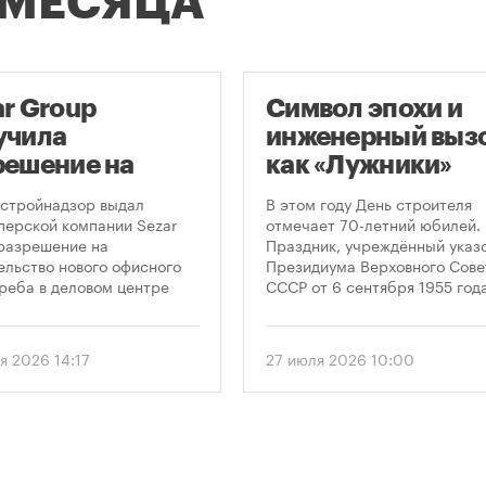
 МЕСЯЦА
ar Group
Символ эпохи и
учила
инженерный вызо
решение на
как «Лужники»
оительство
стали символом
стройнадзор выдал
В этом году День строителя
оскреба в
Дня строителя
перской компании Sezar
отмечает 70-летний юбилей.
разрешение на
Праздник, учреждённый указ
сква-Сити»
ельство нового офисного
Президиума Верховного Сове
реба в деловом центре
СССР от 6 сентября 1955 года
а-Сити». Проект
впервые отметили 12 августа
матривает возведение 52-
1956 года. И главным подарк
го здания высотой 250
городу к первому Дню строит
я 2026 14:17
27 июля 2026 10:00
.
стало открытие Большой
спортивной арены «Лужники»
тех пор эти две даты —
профессиональный праздник
легендарный стадион —
неразрывно связаны в истор