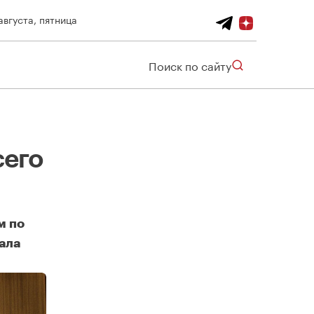
августа, пятница
Поиск по сайту
сего
м по
ала
оранов