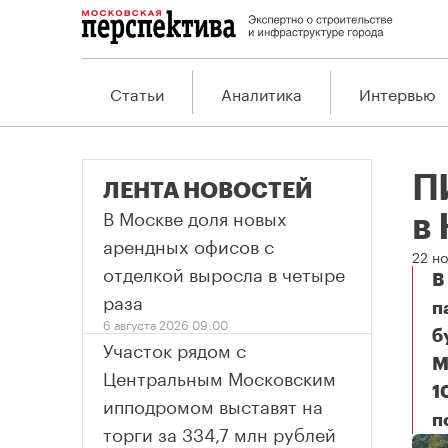
Статьи
Аналитика
Интервью
П
ЛЕНТА НОВОСТЕЙ
В Москве доля новых
в
арендных офисов с
22 но
отделкой выросла в четыре
В
раза
п
6 августа 2026 09:00
б
Участок рядом с
М
Центральным Московским
1
ипподромом выставят на
п
ПИ
торги за 334,7 млн рублей