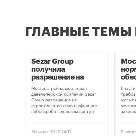
ГЛАВНЫЕ ТЕМЫ
Sezar Group
Мос
ый
получила
нор
разрешение на
обе
строительство
нов
ов
Мосгосстройнадзор выдал
Власти
небоскреба в
пар
девелоперской компании Sezar
требов
Group разрешение на
жилых 
«Москва-Сити»
строительство нового офисного
местам
ых
небоскреба в деловом центре
закреп
одъем
«Москва-Сити». Проект
правит
предусматривает возведение 52-
от 5 ав
этажного здания высотой 250
вводит
30 июля 2026 14:17
5 авгус
метров.
подход