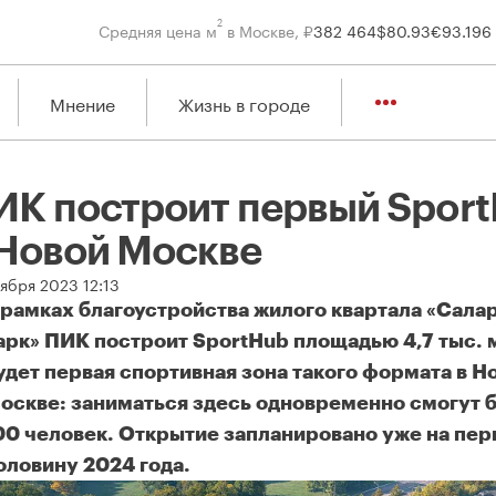
2
Средняя цена м
в Москве, ₽
382 464
$
80.93
€
93.19
6
Мнение
Жизнь в городе
ИК построит первый Spor
 Новой Москве
ября 2023 12:13
 рамках благоустройства жилого квартала «Сала
арк» ПИК построит SportHub площадью 4,7 тыс. 
удет первая спортивная зона такого формата в Н
оскве: заниматься здесь одновременно смогут 
00 человек. Открытие запланировано уже на пе
оловину 2024 года.
К построит первый SportHub в Новой Москве