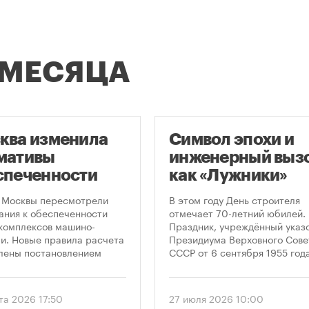
 МЕСЯЦА
ква изменила
Символ эпохи и
мативы
инженерный вызо
спеченности
как «Лужники»
остроек
стали символом
 Москвы пересмотрели
В этом году День строителя
ковками
Дня строителя
ания к обеспеченности
отмечает 70-летний юбилей.
комплексов машино-
Праздник, учреждённый указ
и. Новые правила расчета
Президиума Верховного Сове
лены постановлением
СССР от 6 сентября 1955 года
ельства Москвы № 2118-ПП
впервые отметили 12 августа
густа 2026 года. Документ
1956 года. И главным подарк
 дифференцированный
городу к первому Дню строит
та 2026 17:50
27 июля 2026 10:00
 к определению
стало открытие Большой