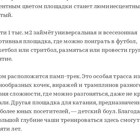
ентным цветом площадки станет люминесцентн
тый.
ти 1 тыс. м2 займёт универсальная и всесезонная
ртивная площадка, где можно поиграть в футбол,
кетбол или стритбол, размяться или провести гру
ятие.
ом расположится памп-трек. Это особая трасса из
нообразных кочек, виражей и трамплинов разног
вня сложности, где можно разгоняться, даже не к
али. Другая площадка для катания, предназначен
 более юных посетителей, — детский боул. Благод
ольшой глубине чаши тренироваться здесь смогут
яти лет.