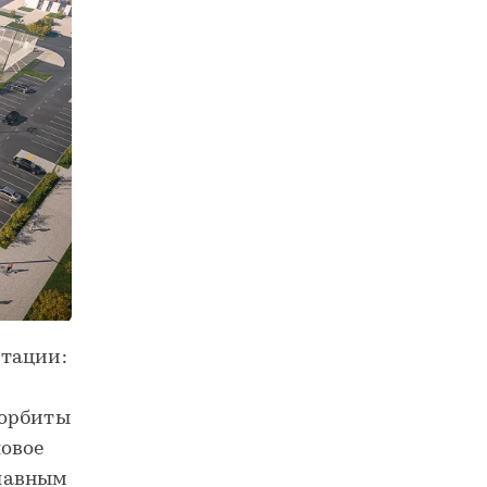
итации:
 орбиты
ловое
главным