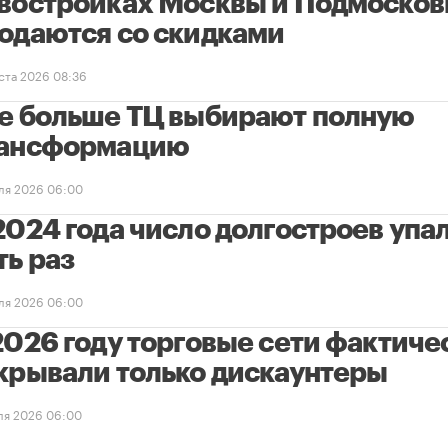
востройках Москвы и Подмосков
одаются со скидками
уста 2026 08:36
е больше ТЦ выбирают полную
ансформацию
ля 2026 06:00
2024 года число долгостроев упал
ть раз
ля 2026 06:00
2026 году торговые сети фактиче
крывали только дискаунтеры
ля 2026 06:00