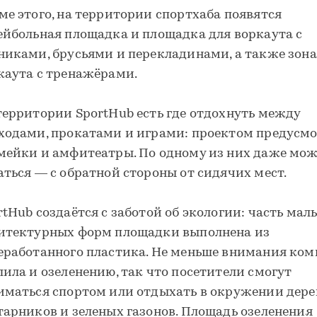
ме этого, на территории спортхаба появятся
ейбольная площадка и площадка для воркаута с
никами, брусьями и перекладинами, а также зона
каута с тренажёрами.
территории SportHub есть где отдохнуть между
ходами, прокатами и играми: проектом предусм
мейки и амфитеатры. По одному из них даже мо
аться — с обратной стороны от сидячих мест.
rtHub создаётся с заботой об экологии: часть мал
итектурных форм площадки выполнена из
еработанного пластика. Не меньше внимания ко
лила и озеленению, так что посетители смогут
иматься спортом или отдыхать в окружении дере
тарников и зеленых газонов. Площадь озеленения