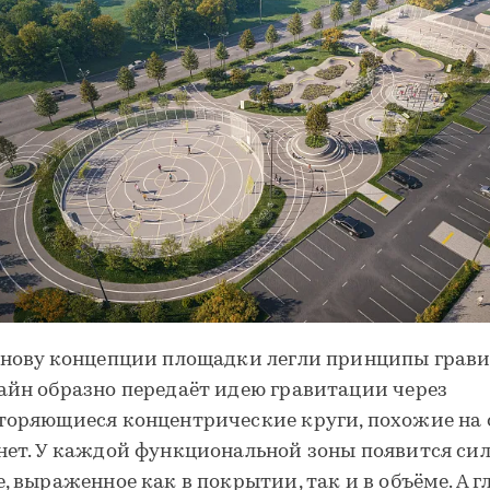
снову концепции площадки легли принципы грав
айн образно передаёт идею гравитации через
торяющиеся концентрические круги, похожие на
нет. У каждой функциональной зоны появится си
е, выраженное как в покрытии, так и в объёме. А 