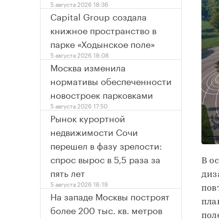
5 августа 2026 18:36
Capital Group создала
книжное пространство в
парке «Ходынское поле»
5 августа 2026 18:08
Москва изменила
нормативы обеспеченности
новостроек парковками
5 августа 2026 17:50
Рынок курортной
недвижимости Сочи
перешел в фазу зрелости:
спрос вырос в 5,5 раза за
В о
пять лет
диз
5 августа 2026 16:19
пов
На западе Москвы построят
пла
более 200 тыс. кв. метров
пол