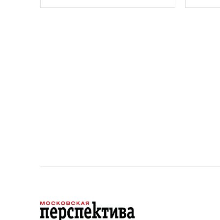
необхо
парков
площад
устана
период
проект