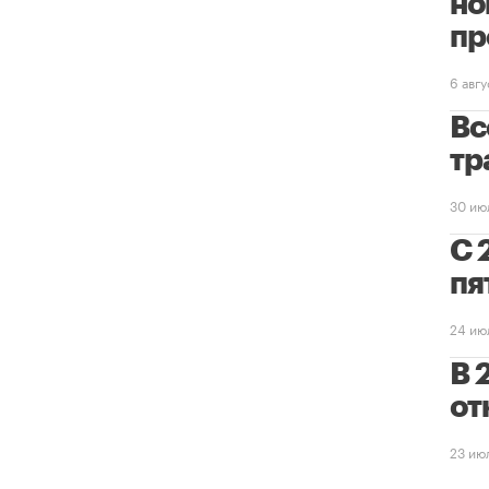
но
пр
6 авг
Вс
тр
30 ию
С 
пя
24 ию
В 
от
23 ию