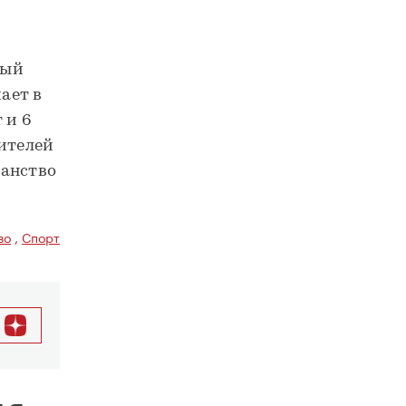
ный
ает в
 и 6
дителей
ранство
во
,
Спорт