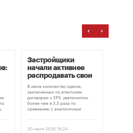
Застройщики
Рейт
в:
начали активнее
Моск
распродавать свои
цен 
земельные участки
ново
В июле количество сделок,
Самая б
«све
заключенных по агентским
стоимос
ом
договорам с ЕРЗ, увеличилось
и втори
та
более чем в 3,5 раза по
наблюда
,
сравнению с аналогичным
Давыдков
периодом прошлого года — с 48-
пресс за
ом
50 до 182. Активный рост, по
Недвижи
еля
статистике ЕРЗ, наблюдается
аналити
30 июля 2026 18:24
24 июля 
последние два месяца, поделился
Ольга Кл