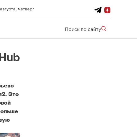
 августа, четверг
Поиск по сайту
tHub
рьево
м2. Это
овой
больше
рвую