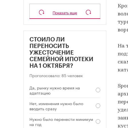
Кро
Показать еще
вол
тур
вор
СТОИЛО ЛИ
На 
ПЕРЕНОСИТЬ
УЖЕСТОЧЕНИЕ
под
СЕМЕЙНОЙ ИПОТЕКИ
ска
НА 1 ОКТЯБРЯ?
кат
Проголосовало: 85 человек
Spo
Да, рынку нужно время на
адаптацию
арх
пер
Нет, изменения нужно было
вводить сразу
уде
зан
Нужно было перенести минимум
на год
кус