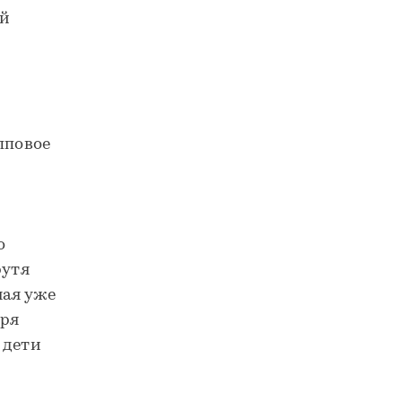
ый
пповое
о
рутя
ная уже
аря
 дети