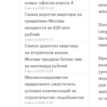
новых офисов класса А
акц
5 августа 2026 14:48
жёл
Самая дорогая квартира за
пределами Москвы
Поч
продается за 626 млн
спо
рублей
бас
5 августа 2026 14:15
Самую дорогую квартиру
зан
на вторичном рынке
Москвы продали более чем
Ряд
за миллиард рублей
вол
5 августа 2026 13:30
уро
Минэкономразвития
пед
предложило ужесточить
для
условия компенсаций за
неб
строительство соцобъектов
от п
5 августа 2026 12:25