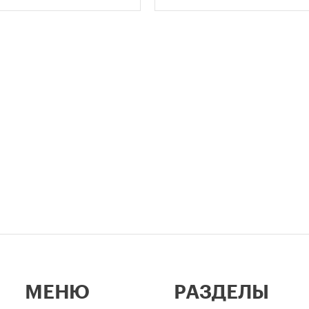
димого количества
спортивной арены «Лужники»
ок в зависимости от
тех пор эти две даты —
и квартир и
профессиональный праздник
вливает переходный
легендарный стадион —
 для уже согласованных
неразрывно связаны в истор
ов.
столицы.
МЕНЮ
РАЗДЕЛЫ