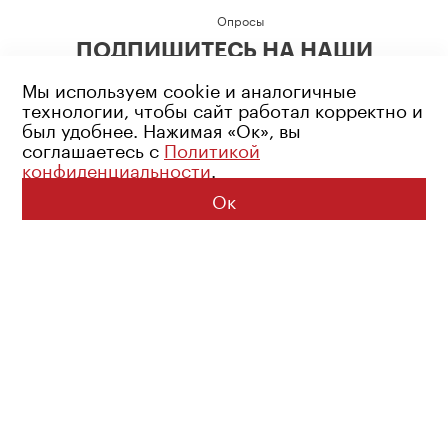
Опросы
ПОДПИШИТЕСЬ НА НАШИ
СОЦИАЛЬНЫЕ СЕТИ
Мы используем cookie и аналогичные
технологии, чтобы сайт работал корректно и
был удобнее. Нажимая «Ок», вы
соглашаетесь с
Политикой
конфиденциальности
.
Возрастное ограничение: 16+
Политика конфиденциальности
Ок
© 2026 Все права защищены