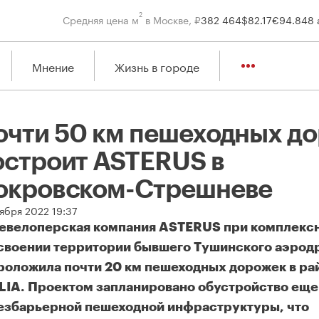
2
Средняя цена м
в Москве, ₽
382 464
$
82.17
€
94.84
8 
Мнение
Жизнь в городе
очти 50 км пешеходных до
остроит ASTERUS в
окровском-Стрешневе
оября 2022 19:37
евелоперская компания ASTERUS при комплекс
своении территории бывшего Тушинского аэрод
роложила почти 20 км пешеходных дорожек в ра
LIA. Проектом запланировано обустройство еще
езбарьерной пешеходной инфраструктуры, что