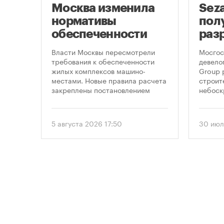
Москва изменила
Sez
скве
нормативы
пол
обеспеченности
раз
фе
новостроек
стр
,
Власти Москвы пересмотрели
Мосгос
 по
парковками
неб
требования к обеспеченности
девело
жилых комплексов машино-
Group 
«Мо
на,
местами. Новые правила расчета
строит
закреплены постановлением
небоск
ечку
правительства Москвы № 2118-ПП
«Москв
омощи
от 5 августа 2026 года. Документ
предус
вводит дифференцированный
этажно
5 августа 2026 17:50
30 июл
подход к определению
метров
необходимого количества
парковок в зависимости от
площади квартир и
устанавливает переходный
период для уже согласованных
проектов.