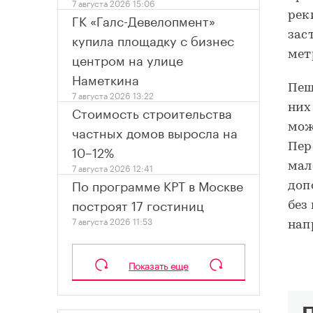
7 августа 2026 15:06
рек
ГК «Галс-Девелопмент»
зас
купила площадку с бизнес
мет
центром на улице
Наметкина
Пеш
7 августа 2026 13:22
них
Стоимость строительства
мож
частных домов выросла на
Пер
10–12%
мал
7 августа 2026 12:41
По программе КРТ в Москве
доп
построят 17 гостиниц
без
7 августа 2026 11:53
нап
Показать еще