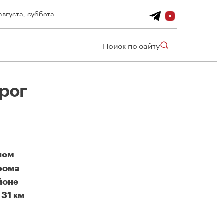
августа, суббота
Поиск по сайту
рог
ном
рома
йоне
 31 км