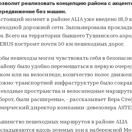
озволит реализовать концепцию района с акцент
ередвижение без машин.
астоящий момент в районе ALIA уже введено 18,9 
еходной дорожной сети. Запланирована проклад
км. Всего на территории бывшего Тушинского аэр
ERUS построит почти 50 км пешеходных дорог.
обы пешеходы могли чувствовать себя в безопасно
району было удобно перемещаться в первую очере
ком или на велосипеде, количество полос движен
ожно-транспортной инфраструктуре было сокращ
еходные пространства и велосипедные маршруты
борот, были расширены», - рассказывает Вера Сте
мерческий директор компании-девелопера ASTE
ьшинство пешеходных маршрутов в районе ALIA
кладываются вдоль зеленых зон к набережной М