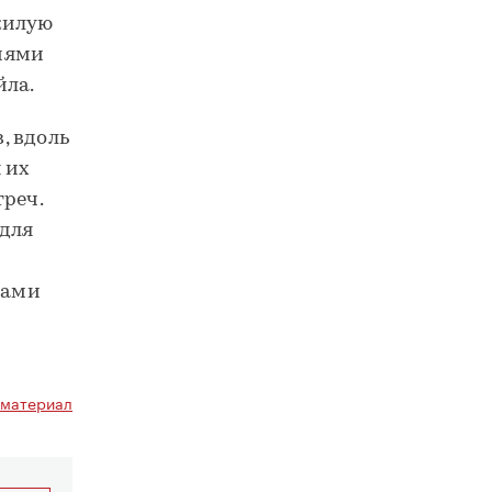
жилую
иями
йла.
, вдоль
 их
треч.
для
ками
 материал