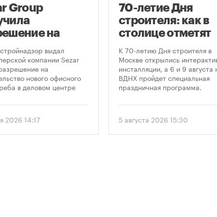
ar Group
70-летие Дня
учила
строителя: как в
решение на
столице отметят
оительство
круглую дату
стройнадзор выдал
К 70-летию Дня строителя в
оскреба в
профессиональн
перской компании Sezar
Москве открылись интеракти
разрешение на
инсталляции, а 6 и 9 августа 
сква-Сити»
праздника
ельство нового офисного
ВДНХ пройдет специальная
реба в деловом центре
праздничная программа.
а-Сити». Проект
матривает возведение 52-
го здания высотой 250
я 2026 14:17
5 августа 2026 15:30
.