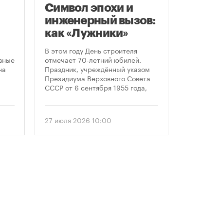
Символ эпохи и
Заст
инженерный вызов:
нача
как «Лужники»
расп
стали символом
земе
В этом году День строителя
В июле к
ого
Дня строителя
вные
отмечает 70-летний юбилей.
заключе
на
Праздник, учреждённый указом
договора
Президиума Верховного Совета
более че
СССР от 6 сентября 1955 года,
сравнен
впервые отметили 12 августа
периодом
1956 года. И главным подарком
50 до 18
городу к первому Дню строителя
статисти
27 июля 2026 10:00
30 июля 
стало открытие Большой
последни
спортивной арены «Лужники». С
статисти
тех пор эти две даты —
«ЕРЗ-тре
профессиональный праздник и
руководи
легендарный стадион —
девелопе
неразрывно связаны в истории
столицы.