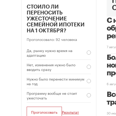
СТОИЛО ЛИ
ПЕРЕНОСИТЬ
УЖЕСТОЧЕНИЕ
С 
СЕМЕЙНОЙ ИПОТЕКИ
об
НА 1 ОКТЯБРЯ?
ре
Проголосовало: 92 человека
7 авг
Да, рынку нужно время на
адаптацию
Бо
Нет, изменения нужно было
но
вводить сразу
пр
Нужно было перенести минимум
на год
6 авг
Программу вообще не стоит
Вс
ужесточать
тр
Проголосовать
Результат
30 ию