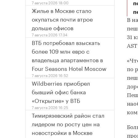
7 августа 2026 18:00
п
Жилье в Москве стало
п
окупаться почти втрое
В н
дольше офисов
пеш
7 августа 2026 17:34
31 
ВТБ потребовал взыскать
AST
более 109 млн евро с
владельца апартаментов в
«Чт
Four Seasons Hotel Moscow
по 
7 августа 2026 16:52
пеш
Wildberries приобрел
дор
бывший офис банка
Пеш
«Открытие» у ВТБ
нао
7 августа 2026 16:25
ком
Тимирязевский район стал
лидером по росту цен на
Бол
новостройки в Москве
про