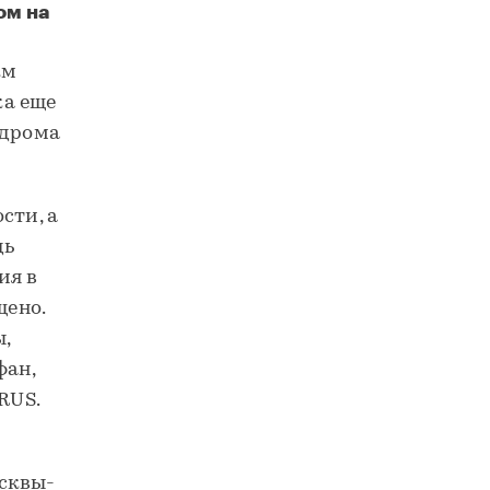
ом на
Почти 50 км пешеходных дорог построит ASTERUS в Покровском-Стрешневе
км
ка еще
одрома
сти, а
дь
ия в
ено.
,
фан,
RUS.
осквы-