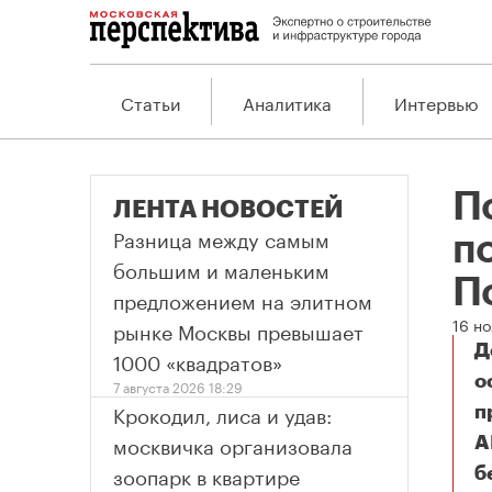
Статьи
Аналитика
Интервью
П
ЛЕНТА НОВОСТЕЙ
Разница между самым
п
большим и маленьким
П
предложением на элитном
16 н
рынке Москвы превышает
Д
1000 «квадратов»
о
7 августа 2026 18:29
Крокодил, лиса и удав:
п
москвичка организовала
A
зоопарк в квартире
б