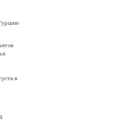
 Турцию
.
антов
ая
густа в
й