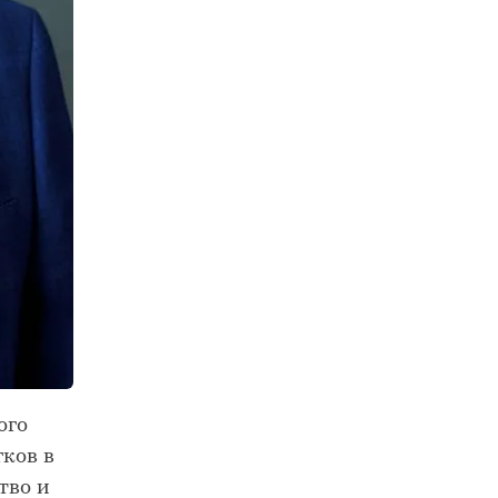
ого
ков в
тво и