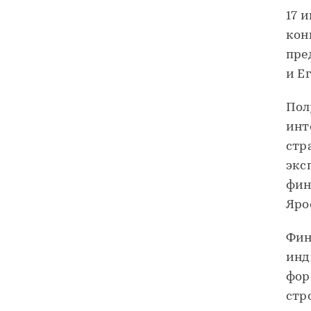
17 
кон
пре
и Е
Пол
инт
стр
экс
фин
Яро
Фин
инд
фор
стр