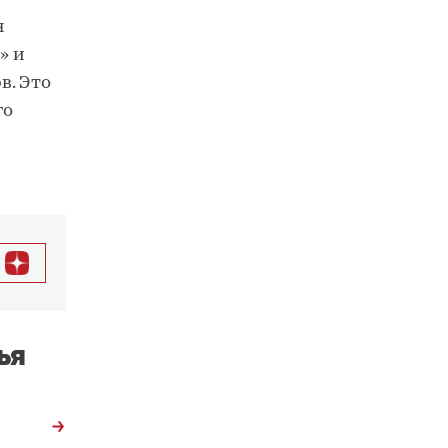
я
» и
в. Это
го
ья