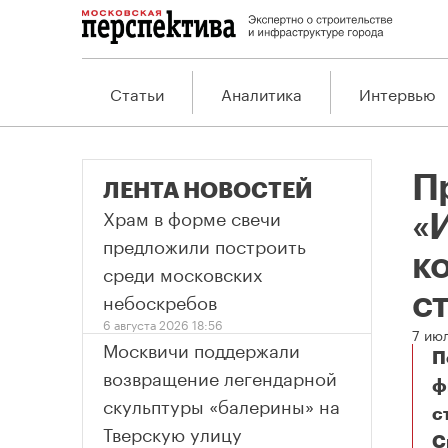
Статьи
Аналитика
Интервью
П
ЛЕНТА НОВОСТЕЙ
Храм в форме свечи
«
предложили построить
к
среди московских
небоскребов
с
6 августа 2026 18:56
7 ию
Москвичи поддержали
П
возвращение легендарной
ф
скульптуры «балерины» на
с
Тверскую улицу
С