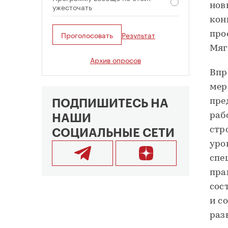
нов
ужесточать
кон
Проголосовать
Результат
про
Мяг
Архив опросов
Впр
мер
пре
ПОДПИШИТЕСЬ НА
раб
НАШИ
стр
СОЦИАЛЬНЫЕ СЕТИ
уро
спе
пра
сос
и с
раз