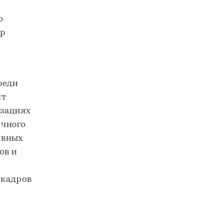
ю
др
реди
ыт
изациях
ичного
ивных
ов и
 кадров