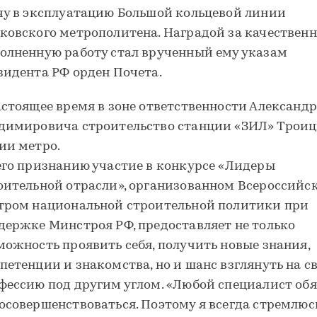
чу в эксплуатацию Большой кольцевой линии
ковского метрополитена. Наградой за качествен
олненную работу стал врученный ему указам
зидента РФ орден Почета.
астоящее время в зоне ответственности Александ
димировича строительство станции «ЗИЛ» Трои
ии метро.
его признанию участие в конкурсе «Лидеры
оительной отрасли», организованном Всероссийс
тром национальной строительной политики при
держке Минстроя РФ, предоставляет не только
можность проявить себя, получить новые знания,
петенции и знакомства, но и шанс взглянуть на с
фессию под другим углом. «Любой специалист об
осовершенствоваться. Поэтому я всегда стремлюс