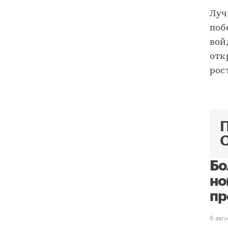
Луч
поб
вой
отк
рос
Бо
но
пр
6 авг