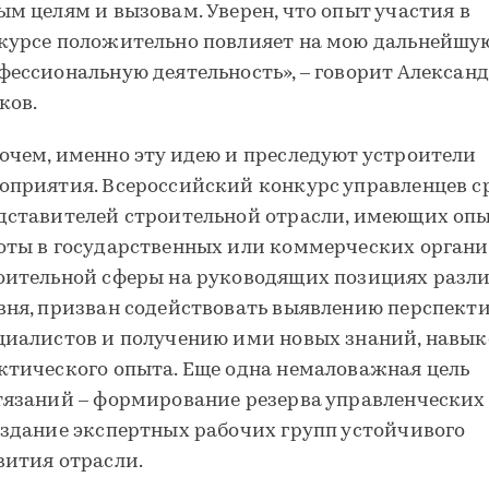
ым целям и вызовам. Уверен, что опыт участия в
курсе положительно повлияет на мою дальнейшу
фессиональную деятельность», – говорит Алексан
ков.
очем, именно эту идею и преследуют устроители
оприятия. Всероссийский конкурс управленцев с
дставителей строительной отрасли, имеющих оп
оты в государственных или коммерческих орган
оительной сферы на руководящих позициях разл
вня, призван содействовать выявлению перспект
циалистов и получению ими новых знаний, навык
ктического опыта. Еще одна немаловажная цель
тязаний – формирование резерва управленческих
оздание экспертных рабочих групп устойчивого
вития отрасли.