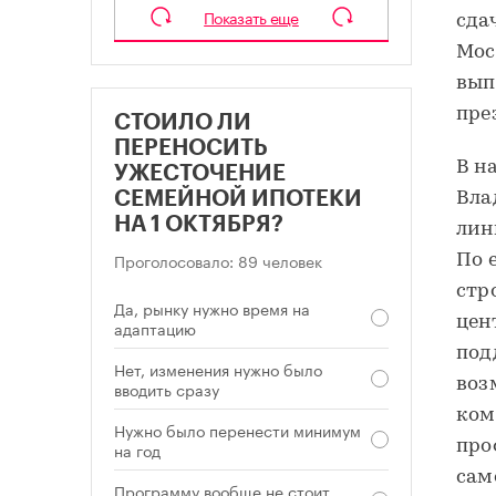
Показать еще
сда
Мос
вып
пре
СТОИЛО ЛИ
ПЕРЕНОСИТЬ
В н
УЖЕСТОЧЕНИЕ
Вла
СЕМЕЙНОЙ ИПОТЕКИ
НА 1 ОКТЯБРЯ?
лин
Проголосовало: 89 человек
По 
стр
Да, рынку нужно время на
цен
адаптацию
под
Нет, изменения нужно было
воз
вводить сразу
ком
Нужно было перенести минимум
про
на год
сам
Программу вообще не стоит