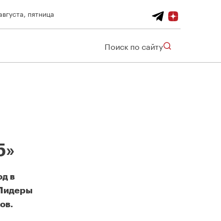
августа, пятница
Поиск по сайту
5»
од в
«Лидеры
ов.