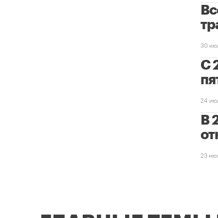
Вс
тр
30 ию
С 
пя
24 ию
В 
от
23 ию