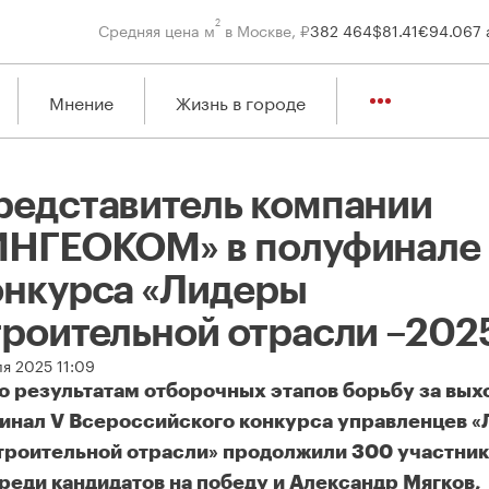
2
Средняя цена м
в Москве, ₽
382 464
$
81.41
€
94.06
7 
Мнение
Жизнь в городе
редставитель компании
ИНГЕОКОМ» в полуфинале
онкурса «Лидеры
троительной отрасли –202
ля 2025 11:09
о результатам отборочных этапов борьбу за вых
инал V Всероссийского конкурса управленцев 
троительной отрасли» продолжили 300 участник
реди кандидатов на победу и Александр Мягков,