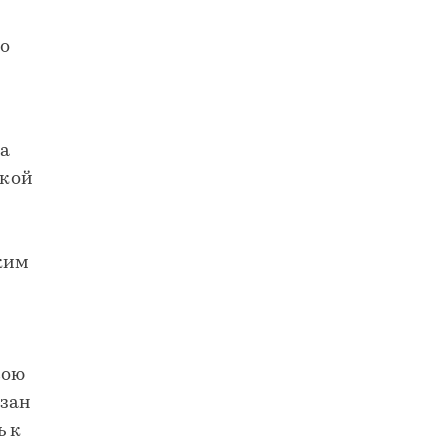
но
ра
цкой
ким
вою
язан
ь к