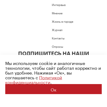
Интервью
Мнение
Жизнь в городе
Журнал
Контакты
Опросы
ПОДПИШИТЕСЬ НА НАШИ
СОЦИАЛЬНЫЕ СЕТИ
Мы используем cookie и аналогичные
технологии, чтобы сайт работал корректно и
был удобнее. Нажимая «Ок», вы
соглашаетесь с
Политикой
конфиденциальности
.
Возрастное ограничение: 16+
Политика конфиденциальности
Ок
© 2026 Все права защищены