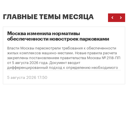
ГЛАВНЫЕ ТЕМЫ МЕСЯЦА
Москва изменила нормативы
обеспеченности новостроек парковками
Власти Москвы пересмотрели требования к обеспеченности
жилых комплексов машино-местами. Новые правила расчета
закреплены постановлением правительства Москвы № 2118-ПП
от 5 августа 2026 года. Документ вводит
дифференцированный подход к определению необходимого
количества парковок в зависимости от площади квартир и
устанавливает переходный период для уже согласованных
5 августа 2026 17:50
проектов.