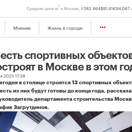
2
Средняя цена м
в Москве, ₽
382 464
$
81.41
€
94.06
7 
Мнение
Жизнь в городе
есть спортивных объекто
строят в Москве в этом го
я 2023 17:38
егодня в столице строятся 13 спортивных объект
есть из них будут готовы до конца года, рассказа
уководитель департамента строительства Моск
афик Загрутдинов.
сть спортивных объектов построят в Москве в этом году