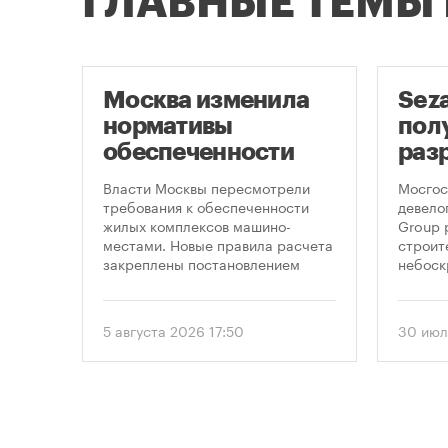
ГЛАВНЫЕ ТЕМЫ
Москва изменила
Sez
нормативы
пол
оют
обеспеченности
раз
новостроек
стр
це
Власти Москвы пересмотрели
Мосгос
парковками
неб
утах
требования к обеспеченности
девело
.
жилых комплексов машино-
Group 
«Мо
местами. Новые правила расчета
строит
закреплены постановлением
небоск
правительства Москвы № 2118-ПП
«Москв
от 5 августа 2026 года. Документ
предус
вводит дифференцированный
этажно
5 августа 2026 17:50
30 июл
подход к определению
метров
необходимого количества
парковок в зависимости от
площади квартир и
устанавливает переходный
период для уже согласованных