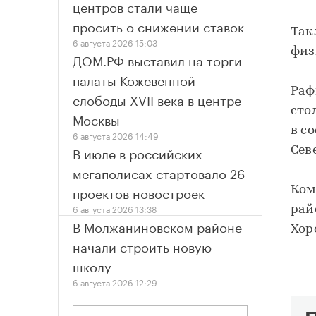
центров стали чаще
просить о снижении ставок
Так
6 августа 2026 15:03
физ
ДОМ.РФ выставил на торги
палаты Кожевенной
Раф
слободы XVII века в центре
сто
Москвы
в с
6 августа 2026 14:49
В июле в российских
Сев
мегаполисах стартовало 26
проектов новостроек
Ком
6 августа 2026 13:38
рай
В Молжаниновском районе
Хор
начали строить новую
школу
6 августа 2026 12:29