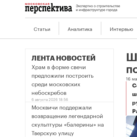
Статьи
Аналитика
Интервью
Ш
ЛЕНТА НОВОСТЕЙ
Храм в форме свечи
по
предложили построить
16 ма
среди московских
С
небоскребов
ш
6 августа 2026 18:56
р
Москвичи поддержали
Р
Ше
возвращение легендарной
скульптуры «балерины» на
Тверскую улицу