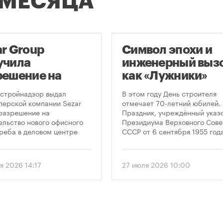
 МЕСЯЦА
ar Group
Символ эпохи и
учила
инженерный вызо
решение на
как «Лужники»
оительство
стали символом
стройнадзор выдал
В этом году День строителя
оскреба в
Дня строителя
перской компании Sezar
отмечает 70-летний юбилей.
разрешение на
Праздник, учреждённый указ
сква-Сити»
ельство нового офисного
Президиума Верховного Сове
реба в деловом центре
СССР от 6 сентября 1955 года
а-Сити». Проект
впервые отметили 12 августа
матривает возведение 52-
1956 года. И главным подарк
го здания высотой 250
городу к первому Дню строит
я 2026 14:17
27 июля 2026 10:00
.
стало открытие Большой
спортивной арены «Лужники»
тех пор эти две даты —
профессиональный праздник
легендарный стадион —
неразрывно связаны в истор