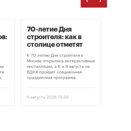
70-летие Дня
Гайд
в:
строителя: как в
«Арх
столице отметят
С 23 по 
круглую дату
Никола-
К 70-летию Дня строителя в
области 
профессионального
Москве открылись интерактивные
современ
ом
инсталляции, а 6 и 9 августа на
праздника
архитект
та
ВДНХ пройдет специальная
этом год
,
праздничная программа.
«Маршру
Организ
ом
гостям о
еля
5 августа 2026 15:30
24 июля 
маршруто
как боль
. С
простран
перформ
 и
объекты 
единого 
ии
главные 