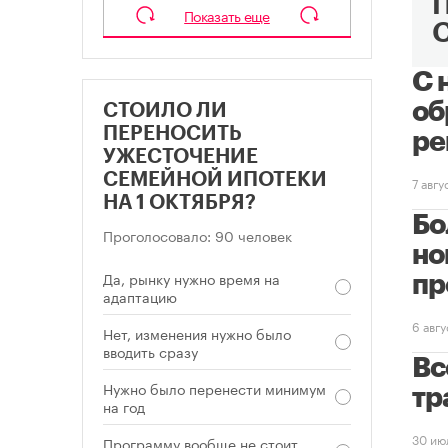
Показать еще
С 
об
СТОИЛО ЛИ
ПЕРЕНОСИТЬ
ре
УЖЕСТОЧЕНИЕ
СЕМЕЙНОЙ ИПОТЕКИ
7 авг
НА 1 ОКТЯБРЯ?
Бо
Проголосовало: 90 человек
но
Да, рынку нужно время на
пр
адаптацию
6 авг
Нет, изменения нужно было
вводить сразу
Вс
Нужно было перенести минимум
тр
на год
30 ию
Программу вообще не стоит