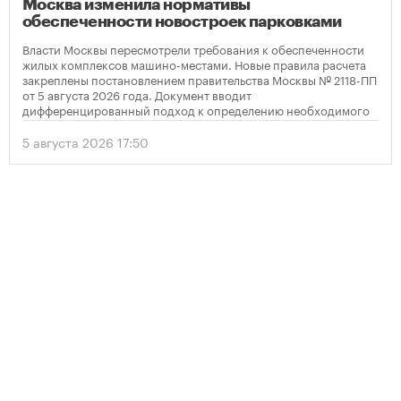
Москва изменила нормативы
обеспеченности новостроек парковками
Власти Москвы пересмотрели требования к обеспеченности
жилых комплексов машино-местами. Новые правила расчета
закреплены постановлением правительства Москвы № 2118-ПП
от 5 августа 2026 года. Документ вводит
дифференцированный подход к определению необходимого
количества парковок в зависимости от площади квартир и
устанавливает переходный период для уже согласованных
5 августа 2026 17:50
проектов.