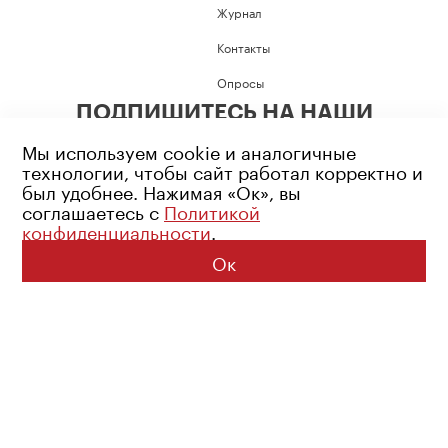
Журнал
Контакты
Опросы
ПОДПИШИТЕСЬ НА НАШИ
СОЦИАЛЬНЫЕ СЕТИ
Мы используем cookie и аналогичные
технологии, чтобы сайт работал корректно и
был удобнее. Нажимая «Ок», вы
соглашаетесь с
Политикой
конфиденциальности
.
Возрастное ограничение: 16+
Политика конфиденциальности
Ок
© 2026 Все права защищены