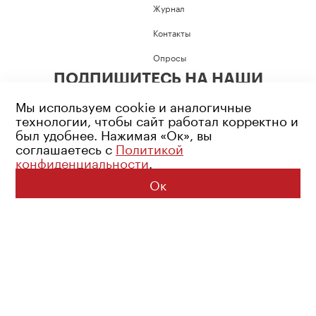
Журнал
Контакты
Опросы
ПОДПИШИТЕСЬ НА НАШИ
СОЦИАЛЬНЫЕ СЕТИ
Мы используем cookie и аналогичные
технологии, чтобы сайт работал корректно и
был удобнее. Нажимая «Ок», вы
соглашаетесь с
Политикой
конфиденциальности
.
Возрастное ограничение: 16+
Политика конфиденциальности
Ок
© 2026 Все права защищены