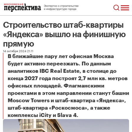
Строительство штаб-квартиры
«Яндекса» вышло на финишную
прямую
14 октября 2024 21:11
В ближайшие пару лет офисная Москва
будет активно переезжать. По данным
аналитиков IBC Real Estate, в столице до
конца 2027 года построят 2,7 млн кв. метров
офисных площадей. Флагманскими
проектами в этом направлении станут башни
Moscow Towers и штаб-квартира «Яндекса»,
штаб-квартира «Роскосмоса», а также
Строительство штаб-квартиры «Яндекса» вышло на финишную прямую
комплексы iCity и Slava 4.