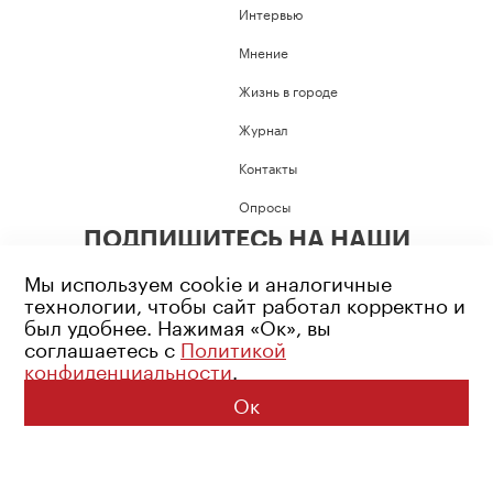
Интервью
Мнение
Жизнь в городе
Журнал
Контакты
Опросы
ПОДПИШИТЕСЬ НА НАШИ
СОЦИАЛЬНЫЕ СЕТИ
Мы используем cookie и аналогичные
технологии, чтобы сайт работал корректно и
был удобнее. Нажимая «Ок», вы
соглашаетесь с
Политикой
конфиденциальности
.
Возрастное ограничение: 16+
Политика конфиденциальности
Ок
© 2026 Все права защищены