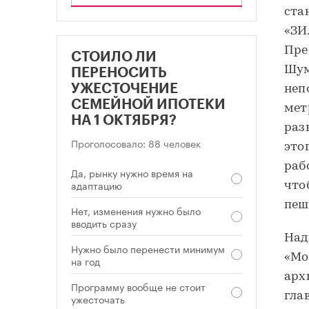
ста
«ЗИ
Пре
СТОИЛО ЛИ
Шум
ПЕРЕНОСИТЬ
УЖЕСТОЧЕНИЕ
неп
СЕМЕЙНОЙ ИПОТЕКИ
мет
НА 1 ОКТЯБРЯ?
разв
Проголосовало: 88 человек
это
раб
Да, рынку нужно время на
адаптацию
что
пеш
Нет, изменения нужно было
вводить сразу
Над
Нужно было перенести минимум
«Мо
на год
арх
Программу вообще не стоит
гла
ужесточать