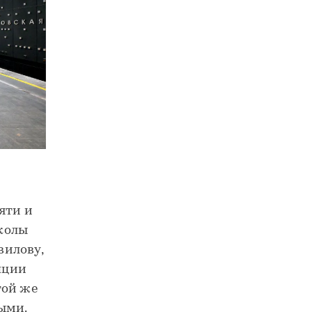
яти и
колы
вилову,
пции
той же
ыми.