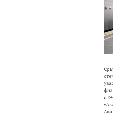
Сра
оте
ува
физ
с 1
«Ак
Ака