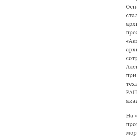
Осн
ста
арх
пре
«Ак
арх
сот
Але
при
тех
РАН
ака
На 
про
мор