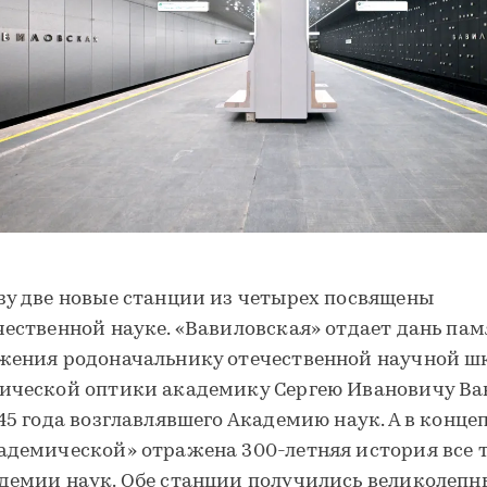
зу две новые станции из четырех посвящены
чественной науке. «Вавиловская» отдает дань пам
жения родоначальнику отечественной научной ш
ической оптики академику Сергею Ивановичу Ва
945 года возглавлявшего Академию наук. А в конце
адемической» отражена 300-летняя история все 
демии наук. Обе станции получились великолепн