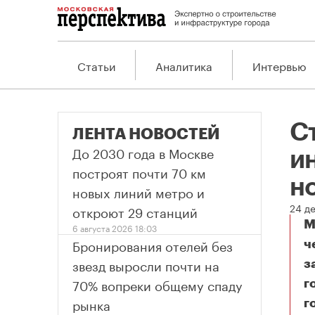
Статьи
Аналитика
Интервью
С
ЛЕНТА НОВОСТЕЙ
До 2030 года в Москве
и
построят почти 70 км
н
новых линий метро и
24 д
откроют 29 станций
М
6 августа 2026 18:03
Бронирования отелей без
ч
звезд выросли почти на
з
70% вопреки общему спаду
г
рынка
г