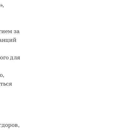
»,
тием за
танций
ного для
о,
ться
гдоров,