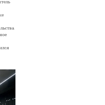
итель
же
ельства
ное
ился