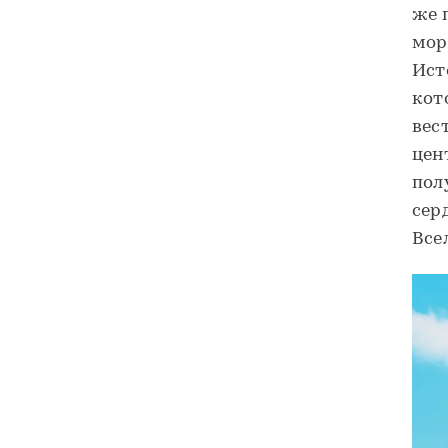
же 
мор
Ист
кот
вес
цен
пол
сер
Все