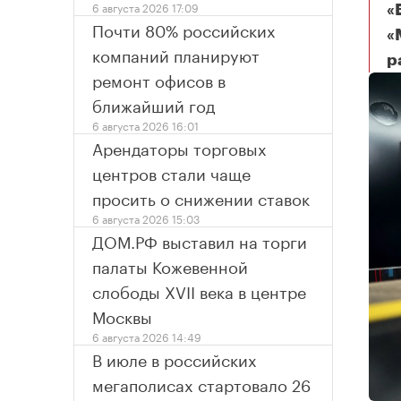
6 августа 2026 17:09
«
Почти 80% российских
«
компаний планируют
р
С
ремонт офисов в
ближайший год
6 августа 2026 16:01
Арендаторы торговых
центров стали чаще
просить о снижении ставок
6 августа 2026 15:03
ДОМ.РФ выставил на торги
палаты Кожевенной
слободы XVII века в центре
Москвы
6 августа 2026 14:49
В июле в российских
мегаполисах стартовало 26