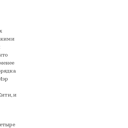
х
такими
й
что
 менее
орядка
 Мэр
Сити, и
четыре