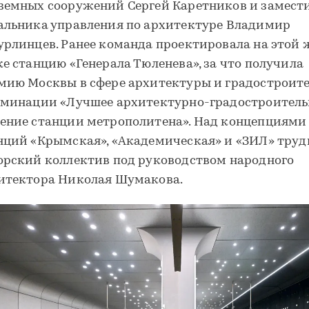
земных сооружений Сергей Каретников и замест
альника управления по архитектуре Владимир
урлинцев. Ранее команда проектировала на этой 
ке станцию «Генерала Тюленева», за что получила
мию Москвы в сфере архитектуры и градостроит
оминации «Лучшее архитектурно-градостроитель
ение станции метрополитена». Над концепциями
нций «Крымская», «Академическая» и «ЗИЛ» труд
орский коллектив под руководством народного
итектора Николая Шумакова.