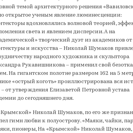
овной темой архитектурного решения «Вавиловс
ло открытое ученым явление люминесценции:
итекторы вдохновлялись волновой теорией, эффе
ломления света и явлением дисперсии. А на
адемической» творческий дуэт из академиков от
итектуры и искусства – Николай Шумаков привле
рудничеству народного художника и скульптора
ксандра Рукавишникова – применил свой безотк
ем. На гигантском полотне размером 162 на 5 мет
нике «острый коготь» проиллюстрирована вся ис
 – от утверждения Елизаветой Петровной устава
демии до сегодняшнего дня.
«Крымской» Николай Шумаков, по его же признан
пел гимн любви к полуострову. «Маяки, чайки, пар
яки, пионеры, На «Крымской» Николай Шумаков, 