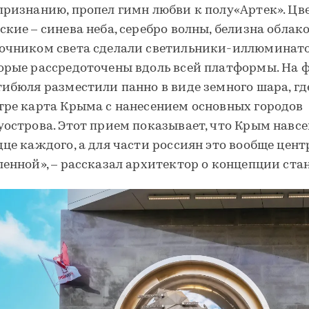
признанию, пропел гимн любви к полу«Артек». Цв
ские – синева неба, серебро волны, белизна облако
очником света сделали светильники-иллюминат
орые рассредоточены вдоль всей платформы. На 
тибюля разместили панно в виде земного шара, гд
тре карта Крыма с нанесением основных городов
уострова. Этот прием показывает, что Крым навсе
дце каждого, а для части россиян это вообще цент
ленной», – рассказал архитектор о концепции ста