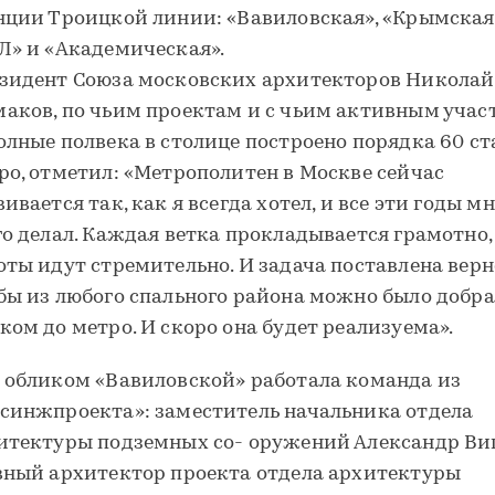
нции Троицкой линии: «Вавиловская», «Крымская
Л» и «Академическая».
зидент Союза московских архитекторов Николай
аков, по чьим проектам и с чьим активным учас
олные полвека в столице построено порядка 60 с
ро, отметил: «Метрополитен в Москве сейчас
ивается так, как я всегда хотел, и все эти годы м
го делал. Каждая ветка прокладывается грамотно,
оты идут стремительно. И задача поставлена верн
бы из любого спального района можно было добра
ком до метро. И скоро она будет реализуема».
 обликом «Вавиловской» работала команда из
синжпроекта»: заместитель начальника отдела
итектуры подземных со- оружений Александр Ви
вный архитектор проекта отдела архитектуры