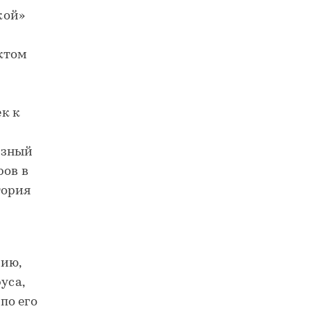
кой»
ктом
к к
азный
ров в
тория
ию,
уса,
по его