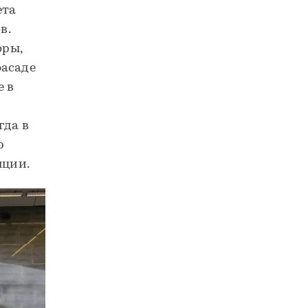
ета
в.
оры,
фасаде
е в
гда в
р
нции.