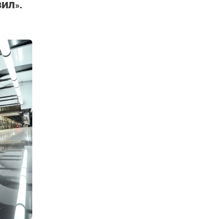
ЗИЛ».
ень