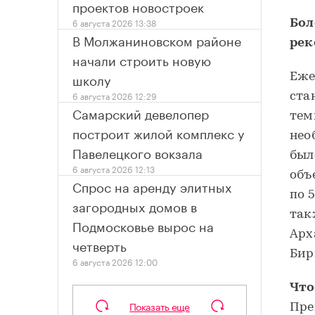
проектов новостроек
6 августа 2026 13:38
Бол
В Молжаниновском районе
рек
начали строить новую
школу
Еже
6 августа 2026 12:29
ста
Самарский девелопер
тем
построит жилой комплекс у
нео
Павелецкого вокзала
был
6 августа 2026 12:13
объ
Спрос на аренду элитных
по 
загородных домов в
так
Подмосковье вырос на
Арх
четверть
Бир
6 августа 2026 12:00
Что
Показать еще
Пре