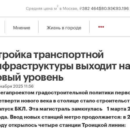
2
Средняя цена м
в Москве, ₽
382 464
$
80.93
€
93.19
6
Мнение
Жизнь в городе
тройка транспортной
нфраструктуры выходит н
овый уровень
екабря 2025 11:56
егапроектом градостроительной политики перв
етверти нового века в столице стало строительст
апуск БКЛ. Эта магистраль замкнулась 1 марта 
ода. Ввод новых станций метро продолжается: в 
оду открылось четыре станции Троицкой линии: