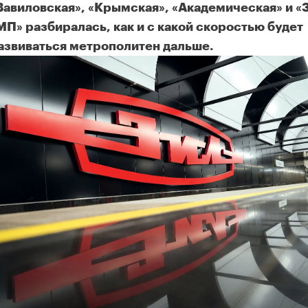
Вавиловская», «Крымская», «Академическая» и «
МП» разбиралась, как и с какой скоростью будет
азвиваться метрополитен дальше.
тройка транспортной инфраструктуры выходит на новый уров