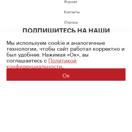
Журнал
Контакты
Опросы
ПОДПИШИТЕСЬ НА НАШИ
СОЦИАЛЬНЫЕ СЕТИ
Мы используем cookie и аналогичные
технологии, чтобы сайт работал корректно и
был удобнее. Нажимая «Ок», вы
соглашаетесь с
Политикой
конфиденциальности
.
Возрастное ограничение: 16+
Политика конфиденциальности
Ок
© 2026 Все права защищены