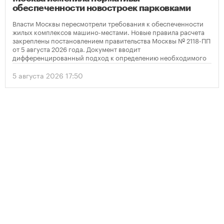
обеспеченности новостроек парковками
Власти Москвы пересмотрели требования к обеспеченности
жилых комплексов машино-местами. Новые правила расчета
закреплены постановлением правительства Москвы № 2118-ПП
от 5 августа 2026 года. Документ вводит
дифференцированный подход к определению необходимого
количества парковок в зависимости от площади квартир и
устанавливает переходный период для уже согласованных
5 августа 2026 17:50
проектов.