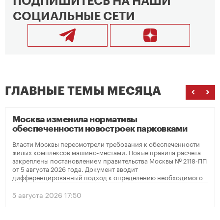
ПОДПИШИТЕСЬ НА НАШИ
СОЦИАЛЬНЫЕ СЕТИ
ГЛАВНЫЕ ТЕМЫ МЕСЯЦА
Москва изменила нормативы
обеспеченности новостроек парковками
Власти Москвы пересмотрели требования к обеспеченности
жилых комплексов машино-местами. Новые правила расчета
закреплены постановлением правительства Москвы № 2118-ПП
от 5 августа 2026 года. Документ вводит
дифференцированный подход к определению необходимого
количества парковок в зависимости от площади квартир и
устанавливает переходный период для уже согласованных
5 августа 2026 17:50
проектов.