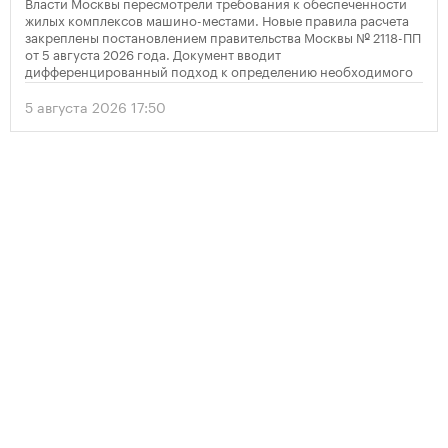
Власти Москвы пересмотрели требования к обеспеченности
жилых комплексов машино-местами. Новые правила расчета
закреплены постановлением правительства Москвы № 2118-ПП
от 5 августа 2026 года. Документ вводит
дифференцированный подход к определению необходимого
количества парковок в зависимости от площади квартир и
устанавливает переходный период для уже согласованных
5 августа 2026 17:50
проектов.