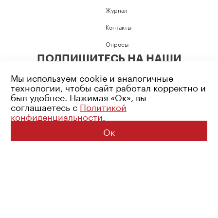
Журнал
Контакты
Опросы
ПОДПИШИТЕСЬ НА НАШИ
СОЦИАЛЬНЫЕ СЕТИ
Мы используем cookie и аналогичные
технологии, чтобы сайт работал корректно и
был удобнее. Нажимая «Ок», вы
соглашаетесь с
Политикой
конфиденциальности
.
Возрастное ограничение: 16+
Политика конфиденциальности
Ок
© 2026 Все права защищены