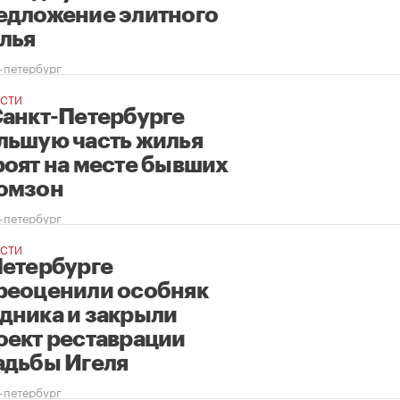
едложение элитного
лья
-петербург
СТИ
Санкт-Петербурге
льшую часть жилья
роят на месте бывших
омзон
-петербург
СТИ
Петербурге
реоценили особняк
дника и закрыли
оект реставрации
адьбы Игеля
-петербург