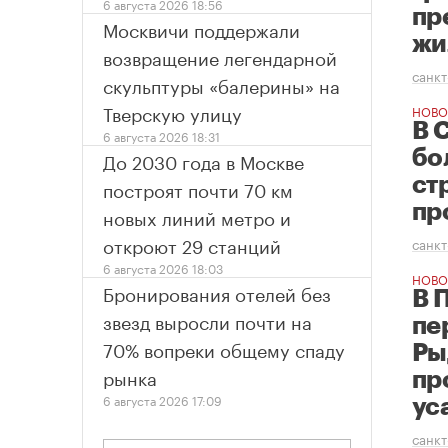
6 августа 2026 18:56
пр
Москвичи поддержали
жи
возвращение легендарной
санкт
скульптуры «балерины» на
Тверскую улицу
НОВО
В 
6 августа 2026 18:31
бо
До 2030 года в Москве
ст
построят почти 70 км
пр
новых линий метро и
откроют 29 станций
санкт
6 августа 2026 18:03
НОВО
Бронирования отелей без
В 
звезд выросли почти на
пе
70% вопреки общему спаду
Ры
рынка
пр
6 августа 2026 17:09
ус
санкт