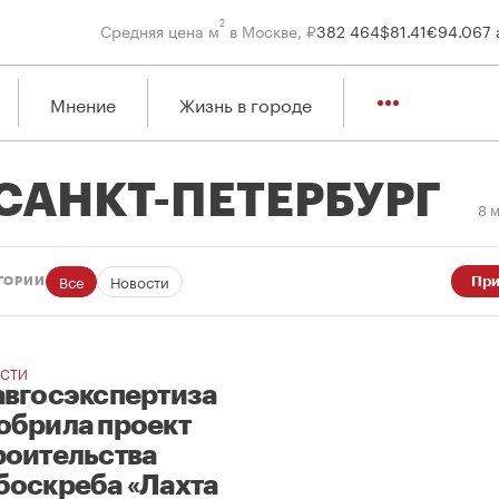
2
Средняя цена м
в Москве, ₽
382 464
$
81.41
€
94.06
7 
Мнение
Жизнь в городе
САНКТ-ПЕТЕРБУРГ
8 
Все
Новости
При
ГОРИИ
СТИ
авгосэкспертиза
обрила проект
роительства
боскреба «Лахта