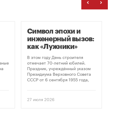
Символ эпохи и
Гайд
инженерный вызов:
«Арх
как «Лужники»
С 23 по 
стали символом
Никола-
В этом году День строителя
области 
ого
Дня строителя
вные
отмечает 70-летний юбилей.
современ
на
Праздник, учреждённый указом
архитект
Президиума Верховного Совета
этом год
СССР от 6 сентября 1955 года,
«Маршру
впервые отметили 12 августа
Организ
1956 года. И главным подарком
гостям о
городу к первому Дню строителя
27 июля 2026
24 июля
маршруто
стало открытие Большой
как боль
спортивной арены «Лужники». С
простран
тех пор эти две даты —
перформ
профессиональный праздник и
объекты 
легендарный стадион —
единого 
неразрывно связаны в истории