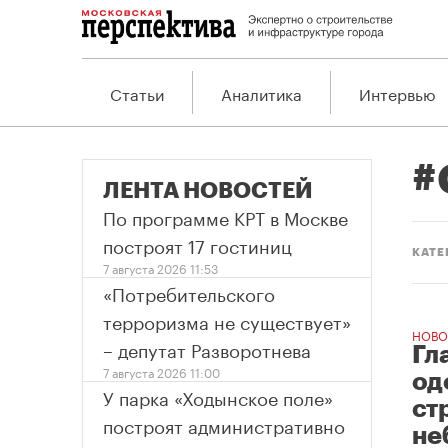
Статьи
Аналитика
Интервью
#
ЛЕНТА НОВОСТЕЙ
По программе КРТ в Москве
построят 17 гостиниц
КАТЕ
7 августа 2026 11:53
«Потребительского
терроризма не существует»
НОВО
– депутат Разворотнева
Гл
7 августа 2026 11:00
од
У парка «Ходынское поле»
ст
построят административно
не