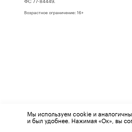
ФС 77-84449.
Возрастное ограничение: 16+
Мы используем cookie и аналогичны
© 2026 Все права защищены
и был удобнее. Нажимая «Ок», вы с