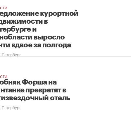
СТИ
едложение курортной
движимости в
тербурге и
нобласти выросло
чти вдвое за полгода
-Петербург
СТИ
обняк Форша на
нтанке превратят в
тизвездочный отель
-Петербург