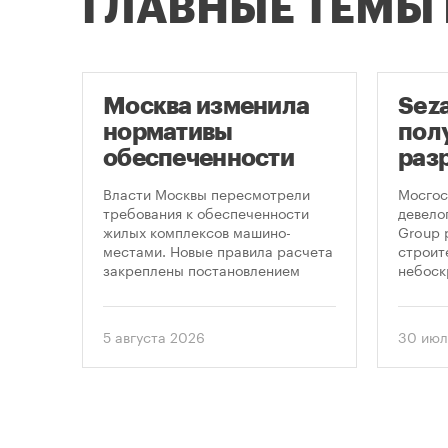
ГЛАВНЫЕ ТЕМЫ
Москва изменила
Sez
нормативы
пол
оют
обеспеченности
раз
новостроек
стр
це
Власти Москвы пересмотрели
Мосгос
парковками
неб
утах
требования к обеспеченности
девело
.
жилых комплексов машино-
Group 
«Мо
местами. Новые правила расчета
строит
закреплены постановлением
небоск
правительства Москвы № 2118-ПП
«Москв
от 5 августа 2026 года. Документ
предус
вводит дифференцированный
этажно
5 августа 2026
30 июл
подход к определению
метров
необходимого количества
парковок в зависимости от
площади квартир и
устанавливает переходный
период для уже согласованных