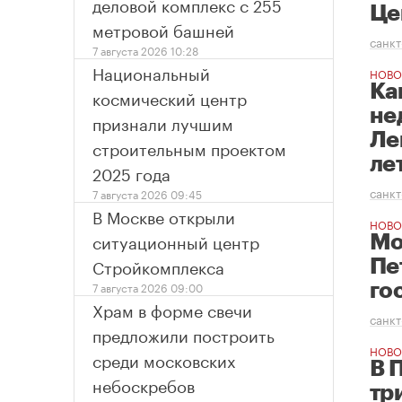
деловой комплекс с 255
Це
метровой башней
санкт
7 августа 2026 10:28
Национальный
НОВО
Ка
космический центр
не
признали лучшим
Ле
строительным проектом
ле
2025 года
санкт
7 августа 2026 09:45
В Москве открыли
НОВО
ситуационный центр
Мо
Стройкомплекса
Пе
7 августа 2026 09:00
го
Храм в форме свечи
санкт
предложили построить
НОВО
среди московских
В 
небоскребов
тр