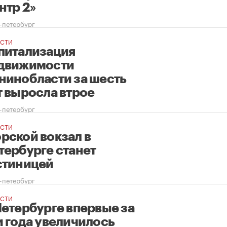
нтр 2»
-петербург
СТИ
питализация
движимости
нинобласти за шесть
т выросла втрое
-петербург
СТИ
рской вокзал в
тербурге станет
стиницей
-петербург
СТИ
Петербурге впервые за
и года увеличилось