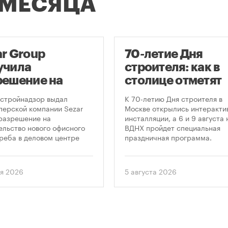
 МЕСЯЦА
ar Group
70-летие Дня
учила
строителя: как в
решение на
столице отметят
оительство
круглую дату
стройнадзор выдал
К 70-летию Дня строителя в
оскреба в
профессиональн
перской компании Sezar
Москве открылись интеракти
разрешение на
инсталляции, а 6 и 9 августа 
сква-Сити»
праздника
ельство нового офисного
ВДНХ пройдет специальная
реба в деловом центре
праздничная программа.
а-Сити». Проект
матривает возведение 52-
го здания высотой 250
я 2026
5 августа 2026
.