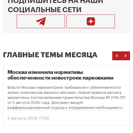
ПОДПИШИТЕСЬ НА НАШИ
СОЦИАЛЬНЫЕ СЕТИ
ГЛАВНЫЕ ТЕМЫ МЕСЯЦА
Москва изменила нормативы
обеспеченности новостроек парковками
Власти Москвы пересмотрели требования к обеспеченности
жилых комплексов машино-местами. Новые правила расчета
закреплены постановлением правительства Москвы № 2118-ПП
от 5 августа 2026 года. Документ вводит
дифференцированный подход к определению необходимого
количества парковок в зависимости от площади квартир и
устанавливает переходный период для уже согласованных
5 августа 2026 17:50
проектов.