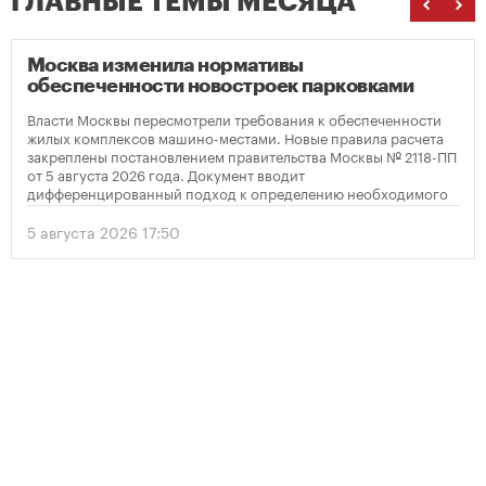
ГЛАВНЫЕ ТЕМЫ МЕСЯЦА
Москва изменила нормативы
обеспеченности новостроек парковками
Власти Москвы пересмотрели требования к обеспеченности
жилых комплексов машино-местами. Новые правила расчета
закреплены постановлением правительства Москвы № 2118-ПП
от 5 августа 2026 года. Документ вводит
дифференцированный подход к определению необходимого
количества парковок в зависимости от площади квартир и
устанавливает переходный период для уже согласованных
5 августа 2026 17:50
проектов.