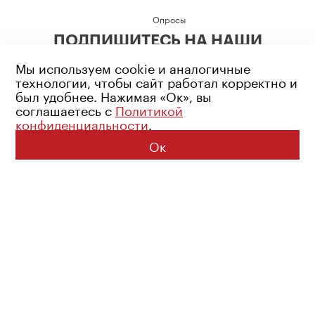
Опросы
ПОДПИШИТЕСЬ НА НАШИ
СОЦИАЛЬНЫЕ СЕТИ
Мы используем cookie и аналогичные
технологии, чтобы сайт работал корректно и
был удобнее. Нажимая «Ок», вы
соглашаетесь с
Политикой
конфиденциальности
.
Возрастное ограничение: 16+
Политика конфиденциальности
Ок
© 2026 Все права защищены