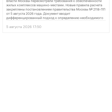
Власти Москвы пересмотрели требования к обеспеченности
жилых комплексов машино-местами. Новые правила расчета
закреплены постановлением правительства Москвы № 2118-ПП
от 5 августа 2026 года. Документ вводит
дифференцированный подход к определению необходимого
количества парковок в зависимости от площади квартир и
устанавливает переходный период для уже согласованных
5 августа 2026 17:50
проектов.