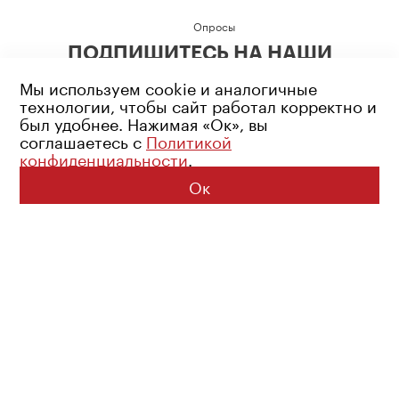
Опросы
ПОДПИШИТЕСЬ НА НАШИ
СОЦИАЛЬНЫЕ СЕТИ
Мы используем cookie и аналогичные
технологии, чтобы сайт работал корректно и
был удобнее. Нажимая «Ок», вы
соглашаетесь с
Политикой
конфиденциальности
.
Возрастное ограничение: 16+
Политика конфиденциальности
Ок
© 2026 Все права защищены