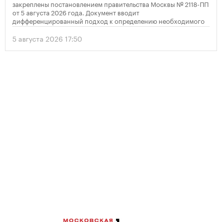
закреплены постановлением правительства Москвы № 2118-ПП
от 5 августа 2026 года. Документ вводит
дифференцированный подход к определению необходимого
количества парковок в зависимости от площади квартир и
устанавливает переходный период для уже согласованных
5 августа 2026 17:50
проектов.