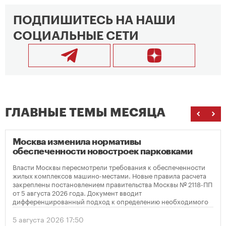
ПОДПИШИТЕСЬ НА НАШИ
СОЦИАЛЬНЫЕ СЕТИ
ГЛАВНЫЕ ТЕМЫ МЕСЯЦА
Москва изменила нормативы
обеспеченности новостроек парковками
Власти Москвы пересмотрели требования к обеспеченности
жилых комплексов машино-местами. Новые правила расчета
закреплены постановлением правительства Москвы № 2118-ПП
от 5 августа 2026 года. Документ вводит
дифференцированный подход к определению необходимого
количества парковок в зависимости от площади квартир и
устанавливает переходный период для уже согласованных
5 августа 2026 17:50