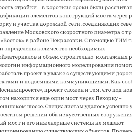
рость стройки – в короткие сроки были рассчита
цификации элементов конструкций моста через р
орку и участка дорожной сети, соединяющих сев
равление Московского скоростного диаметра с т
 «Восток» в районе Некрасовки. С помощью ТИМ 
и определены количество необходимых
ойматериалов и объем строительно-монтажных р
нологии информационного моделирования помог
работать проект в увязке с существующими дор
ектами и подземными коммуникациями. Как со
Мосинжпроекте», проект сложен и тем, что под н
том находится еще один мост через Пехорку –
Зенинском шоссе. Специалистам удалось успешно 
роектном решении оба искусственных сооружения
ый мост и его инженерные системы не мешают
кционированию существующих объектов. Провед