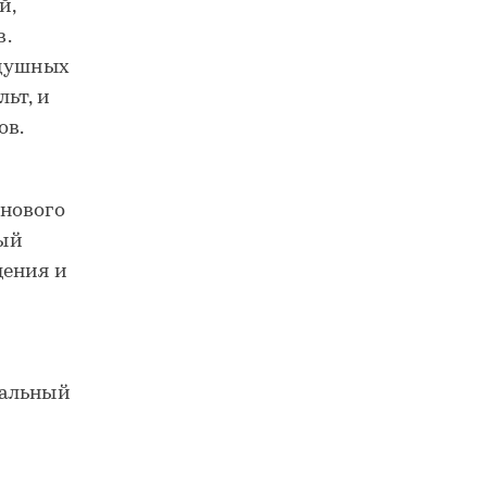
й,
.
здушных
ьт, и
ов.
нового
ный
щения и
кальный