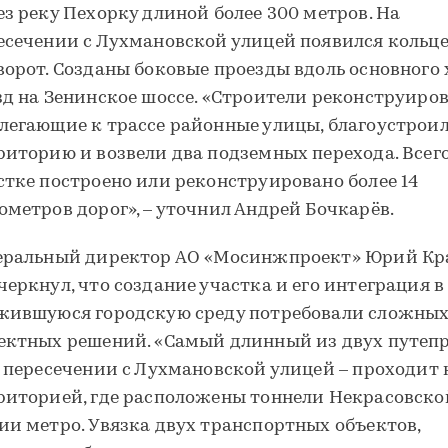
ез реку Пехорку длиной более 300 метров. На
есечении с Лухмановской улицей появился кольц
ворот. Созданы боковые проезды вдоль основного 
зд на Зенинское шоссе. «Строители реконструиро
легающие к трассе районные улицы, благоустрои
риторию и возвели два подземных перехода. Всего
стке построено или реконструировано более 14
ометров дорог», – уточнил Андрей Бочкарёв.
еральный директор АО «Мосинжпроект» Юрий Кр
черкнул, что создание участка и его интеграция в
жившуюся городскую среду потребовали сложны
ектных решений. «Самый длинный из двух путеп
а пересечении с Лухмановской улицей – проходит 
риторией, где расположены тоннели Некрасовско
ии метро. Увязка двух транспортных объектов,