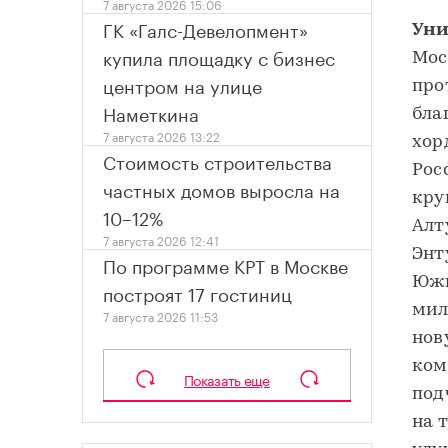
7 августа 2026 15:06
ГК «Галс-Девелопмент»
Уни
купила площадку с бизнес
Мос
центром на улице
про
Наметкина
бла
7 августа 2026 13:22
хор
Стоимость строительства
Рос
частных домов выросла на
кру
10–12%
Алт
7 августа 2026 12:41
Энт
По программе КРТ в Москве
Южн
построят 17 гостиниц
мил
7 августа 2026 11:53
нов
ком
Показать еще
под
на 