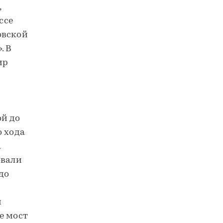
,
ссе
овской
. В
ир
ой до
о хода
а
овали
до
и
е мост