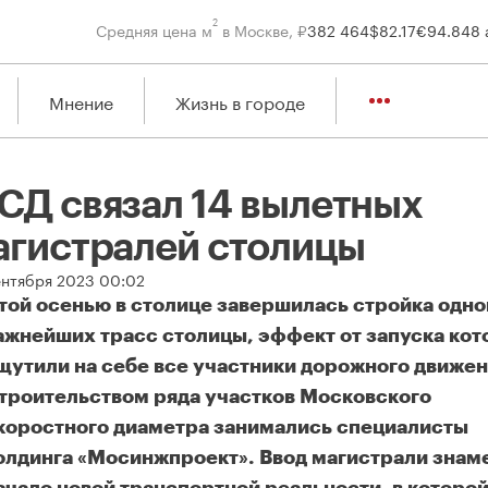
2
Средняя цена м
в Москве, ₽
382 464
$
82.17
€
94.84
8 
Мнение
Жизнь в городе
СД связал 14 вылетных
агистралей столицы
ентября 2023 00:02
той осенью в столице завершилась стройка одно
ажнейших трасс столицы, эффект от запуска кот
щутили на себе все участники дорожного движен
троительством ряда участков Московского
коростного диаметра занимались специалисты
олдинга «Мосинжпроект». Ввод магистрали знам