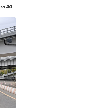
й
его 40