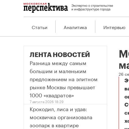
Статьи
Аналитика
Интервью
М
ЛЕНТА НОВОСТЕЙ
Разница между самым
м
большим и маленьким
26 с
предложением на элитном
Э
рынке Москвы превышает
в
1000 «квадратов»
о
7 августа 2026 18:29
С
Крокодил, лиса и удав:
с
москвичка организовала
х
зоопарк в квартире