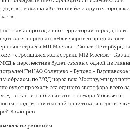
чшит обслуживание аэропортов Шереметьево и
одедово, вокзала «Восточный» и других городски
ектов.
 не только проходит по территории города, но и
одит за его пределы. «На севере его продолжает
еральная трасса М11 Москва – Санкт-Петербург, н
токе – строящаяся магистраль М12 Москва – Казан
 МСД в перспективе будет связан с одной из глав
истралей ТиНАО Солнцево – Бутово – Варшавское 
им образом, по МСД через всю Москву, минуя цент
но будет проехать без единого светофора всего за
ут», – отметил и.о. заместителя мэра Москвы по
росам градостроительной политики и строительс
рей Бочкарёв.
нические решения