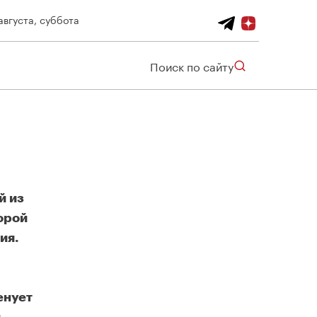
августа, суббота
Поиск по сайту
й из
орой
ия.
енует