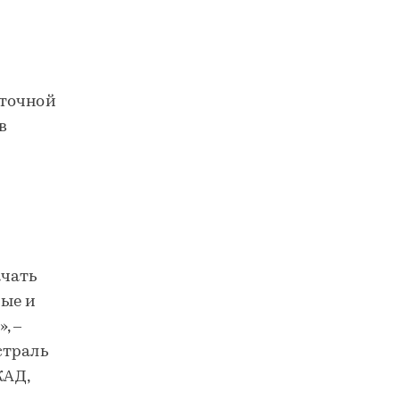
сточной
в
ачать
рые и
, –
страль
КАД,