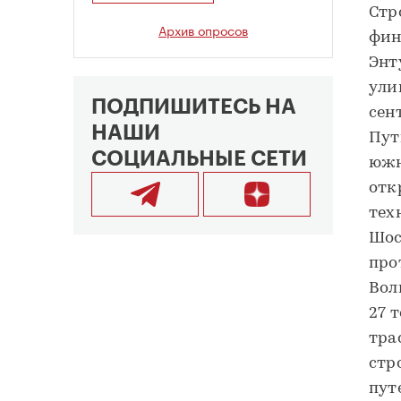
Стр
Архив опросов
фин
Энт
ули
ПОДПИШИТЕСЬ НА
сен
НАШИ
Пут
СОЦИАЛЬНЫЕ СЕТИ
южн
отк
тех
Шос
про
Вол
27 
тра
стр
пут