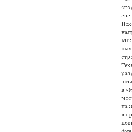
ско
спе
Пех
нап
М12
был
стр
Тех
раз
объ
в «
мос
на 
в п
нов
фун