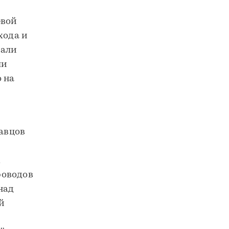
евой
хода и
вали
ли
 на
авцов
х
роводов
над
й