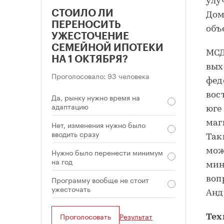
улу
СТОИЛО ЛИ
Дом
ПЕРЕНОСИТЬ
объ
УЖЕСТОЧЕНИЕ
СЕМЕЙНОЙ ИПОТЕКИ
МСД
НА 1 ОКТЯБРЯ?
вых
Проголосовало: 93 человека
фед
вос
Да, рынку нужно время на
адаптацию
юге
маг
Нет, изменения нужно было
вводить сразу
Так
мож
Нужно было перенести минимум
на год
мин
Программу вообще не стоит
воп
ужесточать
Анд
Проголосовать
Результат
Тех