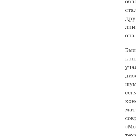
обл
ста
Дру
лин
она
Был
кон
уча
диз
шум
сег
кон
мат
сов
«Мо
тех