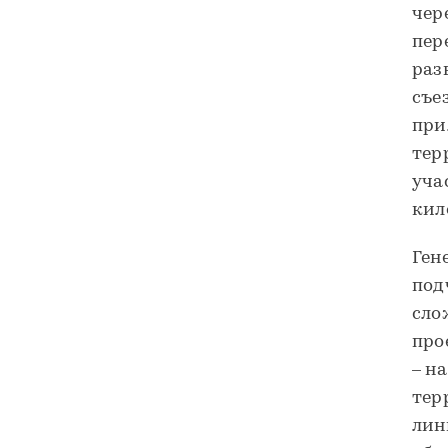
чер
пер
раз
съе
при
тер
уча
кил
Ген
под
сло
про
– н
тер
лин