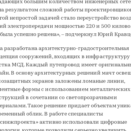
адающих большим количеством инженерных сете
ла результатом сложной работы проектировщиков
гой непростой задачей стало переустройство во
ий электропередачи мощностью 220 и 500 киловол
 была успешно решена», – подчеркнул Юрий Кравц
а разработана архитектурно-градостроительная
цепция сооружений, входящих в инфраструктуру 
стка МСД. Каждый путепровод имеет оригиналь
айн. В основу архитектурных решений мачт осве
озащитных экранов заложены ломаные линии,
ментные формы с использованием металлических
струкций в сочетании со светопрозрачными
ериалами. Такое решение придает объектам уни
ременный облик. В работе специалисты
синжпроекта» активно использовали цифровые
нологии, которые позволили серьезно увеличить