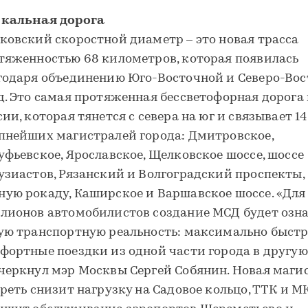
кальная дорога
ковский скоростной диаметр – это новая трасса
тяженностью 68 километров, которая появилась
годаря объединению Юго-Восточной и Северо-Во
д. Это самая протяженная бессветофорная дорога 
сии, которая тянется с севера на юг и связывает 14
пнейших магистралей города: Дмитровское,
уфьевское, Ярославское, Щелковское шоссе, шоссе
узиастов, Рязанский и Волгоградский проспекты,
ую рокаду, Каширское и Варшавское шоссе. «Для
лионов автомобилистов создание МСД будет озн
ую транспортную реальность: максимально быст
фортные поездки из одной части города в другую»
черкнул мэр Москвы Сергей Собянин. Новая маги
треть снизит нагрузку на Садовое кольцо, ТТК и М