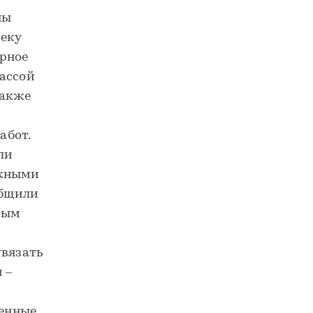
ны
еку
ерное
рассой
также
абот.
ли
ожными
общили
овым
увязать
 –
енные